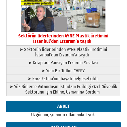
Ardında bıraktığı hatıralarıyla
gönül adamı Faruk Terzioğlu!
13 Mayıs 2026 Çarşamba
Esat BİNDESEN
Başkan Sekmen’den Erzurum’a
bir vizyon proje daha!
Sektörün liderlerinden AYNE Plastik üretimini
02 Ağustos 2026 Pazar
İstanbul’dan Erzurum’a taşıdı
➤ Sektörün liderlerinden AYNE Plastik üretimini
İstanbul’dan Erzurum’a taşıdı
➤ Kitaplara Yansıyan Erzurum Sevdası
➤ Yeni Bir Tutku: CHERY
➤ Kara Fatma’nın hayatı belgesel oldu
➤ Yüz Binlerce Vatandaşın İstihdam Edildiği Özel Güvenlik
Sektörünü İşin Ehline, Uzmanına Sordum
ANKET
Üzgünüm, şu anda etkin anket yok.