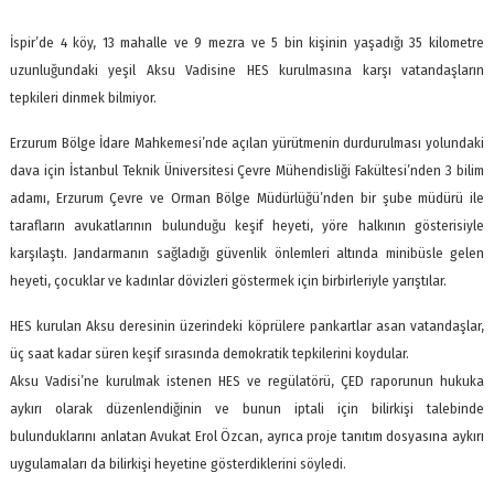
İspir’de 4 köy, 13 mahalle ve 9 mezra ve 5 bin kişinin yaşadığı 35 kilometre
uzunluğundaki yeşil Aksu Vadisine HES kurulmasına karşı vatandaşların
tepkileri dinmek bilmiyor.
Erzurum Bölge İdare Mahkemesi’nde açılan yürütmenin durdurulması yolundaki
dava için İstanbul Teknik Üniversitesi Çevre Mühendisliği Fakültesi’nden 3 bilim
adamı, Erzurum Çevre ve Orman Bölge Müdürlüğü’nden bir şube müdürü ile
tarafların avukatlarının bulunduğu keşif heyeti, yöre halkının gösterisiyle
karşılaştı. Jandarmanın sağladığı güvenlik önlemleri altında minibüsle gelen
heyeti, çocuklar ve kadınlar dövizleri göstermek için birbirleriyle yarıştılar.
HES kurulan Aksu deresinin üzerindeki köprülere pankartlar asan vatandaşlar,
üç saat kadar süren keşif sırasında demokratik tepkilerini koydular.
Aksu Vadisi’ne kurulmak istenen HES ve regülatörü, ÇED raporunun hukuka
aykırı olarak düzenlendiğinin ve bunun iptali için bilirkişi talebinde
bulunduklarını anlatan Avukat Erol Özcan, ayrıca proje tanıtım dosyasına aykırı
uygulamaları da bilirkişi heyetine gösterdiklerini söyledi.