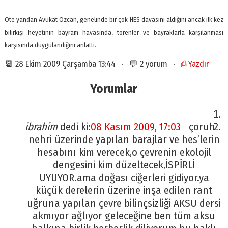
Öte yandan Avukat Özcan, genelinde bir çok HES davasını aldığını ancak ilk kez
bilirkişi heyetinin bayram havasında, törenler ve bayraklarla karşılanması
karşısında duygulandığını anlattı.
📆 28 Ekim 2009 Çarşamba 13:44 · 💬 2 yorum ·
⎙ Yazdır
Yorumlar
ibrahim
dedi ki:
08 Kasım 2009, 17:03
çoruh
nehri üzerinde yapılan barajlar ve hes’lerin
hesabını kim verecek,o çevrenin ekolojil
dengesini kim düzeltecek,İSPİRLİ
UYUYOR.ama doğası ciğerleri gidiyor.ya
küçük derelerin üzerine inşa edilen rant
uğruna yapılan çevre bilinçsizliği AKSU dersi
akmıyor ağlıyor geleceğine ben tüm aksu