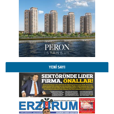
Esat BİNDESEN
Başkan Sekmen’den Erzurum’a
bir vizyon proje daha!
02 Ağustos 2026 Pazar
Kadir SABUNCUOĞLU
Erzurumspor’un köşe taşları
29 Haziran 2026 Pazartesi
YENİ SAYI
Kenan GÜLERCİ
Murat Şahsuvaroğlu ERKON’da
çıtayı yukarı taşırken,
yönetimdekiler aşağı
çekmemeli!
Orhan BOZKURT
17 Şubat 2026 Salı
Bir fotoğraf, bir şehir, bir
gazeteci… Dizginler kimin
elinde?
31 Mart 2026 Salı