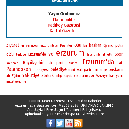
BAĞLANTILAR
Yayın Grubumuz
Ekonomiklik
Kadıköy Gazetesi
Kartal Gazetesi
ziyaret
baskan
Oltu
bir
universitesi
Pasinler
polis
erzurumlular
öğrenci
erzurum
ve
oldu
Erzurum’da
Spor
il
turkiye
etti
Erzurumlu
Erzurum'da
Büyükşehir
ak parti
ahmet
ak
mehmet
Palandöken
belediye
baskani
vali
belediyesi
icin
parti
trafik
proje
Yakutiye
ataturk
erzurumspor
Aziziye
yeni
Eğitim
mhp
ali
kar
kayak
ile
milletvekili
Erzurum Haber Gazetesİ - Erzurum'dan Haberler
erzurumhabergazetesi.com
© 2008-2026 TÜM HAKLARI SAKLIDIR.
Ana Sayfa
|
Bize Ulaşın
|
Tübilmer
|
BahçeHavuz
opinebooks
|
yourtrueland
Mspa Jakuzi Yedek Filtre