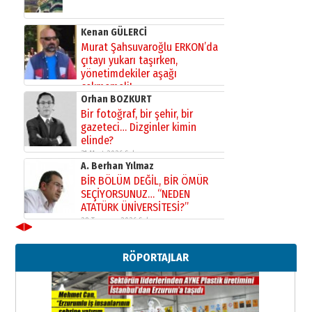
Kenan GÜLERCİ
Murat Şahsuvaroğlu ERKON’da
çıtayı yukarı taşırken,
yönetimdekiler aşağı
çekmemeli!
Orhan BOZKURT
17 Şubat 2026 Salı
Bir fotoğraf, bir şehir, bir
gazeteci… Dizginler kimin
elinde?
31 Mart 2026 Salı
A. Berhan Yılmaz
BİR BÖLÜM DEĞİL, BİR ÖMÜR
SEÇİYORSUNUZ… “NEDEN
ATATÜRK ÜNİVERSİTESİ?”
28 Temmuz 2026 Salı
◀
▶
Ahmet Gökhan YAZICI
Ahmed Yesevi’den bir Alperen…
RÖPORTAJLAR
”Reisimiz” idi… Hakka yürüdü.!
26 Mart 2026 Perşembe
Cem Bakırcı