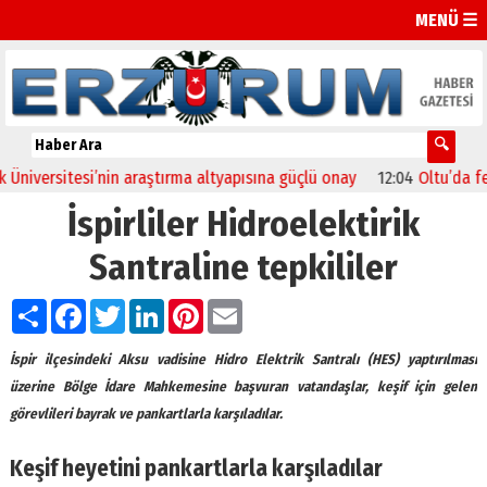
MENÜ ☰
versitesi’nin araştırma altyapısına güçlü onay
12:04
Oltu’da festiv
İspirliler Hidroelektirik
Santraline tepkililer
Paylaş
Facebook
Twitter
LinkedIn
Pinterest
Email
İspir ilçesindeki Aksu vadisine Hidro Elektrik Santralı (HES) yaptırılması
üzerine Bölge İdare Mahkemesine başvuran vatandaşlar, keşif için gelen
görevlileri bayrak ve pankartlarla karşıladılar.
Keşif heyetini pankartlarla karşıladılar