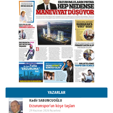
A. Berhan Yılmaz
BİR BÖLÜM DEĞİL, BİR ÖMÜR
SEÇİYORSUNUZ… “NEDEN
ATATÜRK ÜNİVERSİTESİ?”
28 Temmuz 2026 Salı
Ahmet Gökhan YAZICI
Ahmed Yesevi’den bir Alperen…
”Reisimiz” idi… Hakka yürüdü.!
26 Mart 2026 Perşembe
Cem Bakırcı
Ardında bıraktığı hatıralarıyla
gönül adamı Faruk Terzioğlu!
13 Mayıs 2026 Çarşamba
Esat BİNDESEN
Başkan Sekmen’den Erzurum’a
bir vizyon proje daha!
02 Ağustos 2026 Pazar
YAZARLAR
Kadir SABUNCUOĞLU
Erzurumspor’un köşe taşları
29 Haziran 2026 Pazartesi