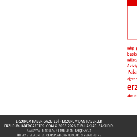
mhp
bask
milletv
Azizi
Pal
öğrenc
er
ahmet
ERZURUM HABER GAZETESİ - ERZURUM'DAN HABERLER
ERZURUMHABERGAZETESI.COM
© 2008-2026 TÜM HAKLARI SAKLIDIR.
ANA SAYFA
|
BIZE ULAŞIN
|
TÜBILMER
|
BAHÇEHAVUZ
INTERNETELECOM
|
SCHOLARSPLATFORM
MSPA JAKUZI YEDEK FILTRE