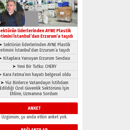
Ardında bıraktığı hatıralarıyla
gönül adamı Faruk Terzioğlu!
13 Mayıs 2026 Çarşamba
Esat BİNDESEN
ektörün liderlerinden AYNE Plastik
Başkan Sekmen’den Erzurum’a
etimini İstanbul’dan Erzurum’a taşıdı
bir vizyon proje daha!
02 Ağustos 2026 Pazar
➤ Sektörün liderlerinden AYNE Plastik
retimini İstanbul’dan Erzurum’a taşıdı
➤ Kitaplara Yansıyan Erzurum Sevdası
➤ Yeni Bir Tutku: CHERY
 Kara Fatma’nın hayatı belgesel oldu
➤ Yüz Binlerce Vatandaşın İstihdam
Edildiği Özel Güvenlik Sektörünü İşin
Ehline, Uzmanına Sordum
ANKET
Üzgünüm, şu anda etkin anket yok.
BAĞLANTILAR