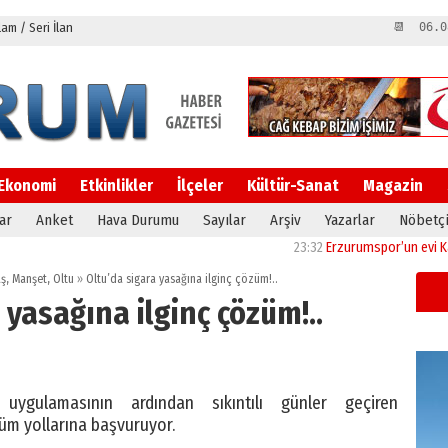
m / Seri İlan
📆 06.0
Ekonomi
Etkinlikler
İlçeler
Kültür-Sanat
Magazin
ar
Anket
Hava Durumu
Sayılar
Arşiv
Yazarlar
Nöbetçi
23:32
Erzurumspor’un evi Kazım Kar
aş
,
Manşet
,
Oltu
»
Oltu’da sigara yasağına ilginç çözüm!..
 yasağına ilginç çözüm!..
uygulamasının ardından sıkıntılı günler geçiren
züm yollarına başvuruyor.