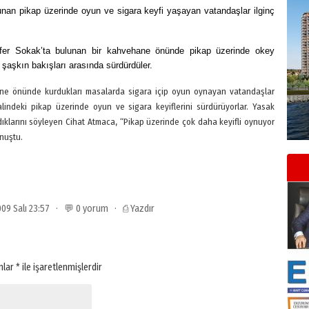
lunan pikap üzerinde oyun ve sigara keyfi yaşayan vatandaşlar ilginç
fer Sokak’ta bulunan bir kahvehane önünde pikap üzerinde okey
 şaşkın bakışları arasında sürdürdüler.
ne önünde kurdukları masalarda sigara içip oyun oynayan vatandaşlar
alindeki pikap üzerinde oyun ve sigara keyiflerini sürdürüyorlar. Yasak
klarını söyleyen Cihat Atmaca, “Pikap üzerinde çok daha keyifli oynuyor
onuştu.
2009 Salı 23:57 · 💬 0 yorum ·
⎙ Yazdır
anlar
*
ile işaretlenmişlerdir