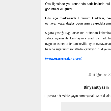
Oltu ilçesinde yol kenarında park halinde bu
görüntüler oluşturdu.
Oltu ilçe merkezinde Erzurum Caddesi, Se
oynayan vatandaşlar oyunlarını çevredekilerin
Sigara yasağı uygulamasının ardından kahveha
zabıta uyarısı ile karşılaşınca şimdi de park h
uygulamasının ardından keyifle oyun oynayamadı
hem de sigaramızı rahatlıkla içebiliyoruz” diye k
(www.erzurumajans.com)
📆 11 Ağustos 
Bir yanıt yazın
E-posta adresiniz yayınlanmayacak.
Gerekli al