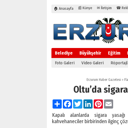
📰 Künye
✉ İletişim
☎ Rekla
🏠 Anasayfa
Belediye
Büyükşehir
Eğitim
Foto Galeri
Video Galeri
Röportajl
Erzurum Haber Gazetesi
»
Fl
Oltu’da sigara
Paylaş
Facebook
Twitter
LinkedIn
Pinterest
Email
Kapalı alanlarda sigara yasağı 
kahvehaneciler birbirinden ilginç çö