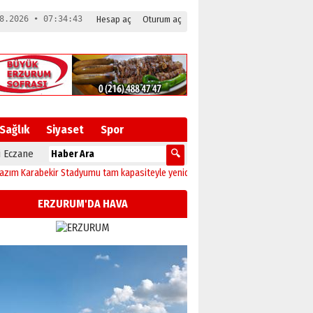
8.2026 • 07:34:43
Hesap aç
Oturum aç
Sağlık
Siyaset
Spor
 Eczane
abekir Stadyumu tam kapasiteyle yeniden açılıyor!
23:10
Erzurum’da sağlıkçıl
ERZURUM'DA HAVA