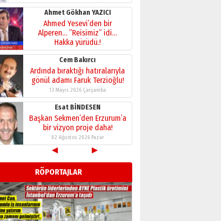
29 Haziran 2026 Pazartesi
Kenan GÜLERCİ
Murat Şahsuvaroğlu ERKON’da
çıtayı yukarı taşırken,
yönetimdekiler aşağı
çekmemeli!
Orhan BOZKURT
17 Şubat 2026 Salı
Bir fotoğraf, bir şehir, bir
gazeteci… Dizginler kimin
elinde?
31 Mart 2026 Salı
A. Berhan Yılmaz
BİR BÖLÜM DEĞİL, BİR ÖMÜR
SEÇİYORSUNUZ… “NEDEN
◀
▶
ATATÜRK ÜNİVERSİTESİ?”
28 Temmuz 2026 Salı
Ahmet Gökhan YAZICI
RÖPORTAJLAR
Ahmed Yesevi’den bir
Alperen… ”Reisimiz” idi…
Hakka yürüdü.!
26 Mart 2026 Perşembe
Cem Bakırcı