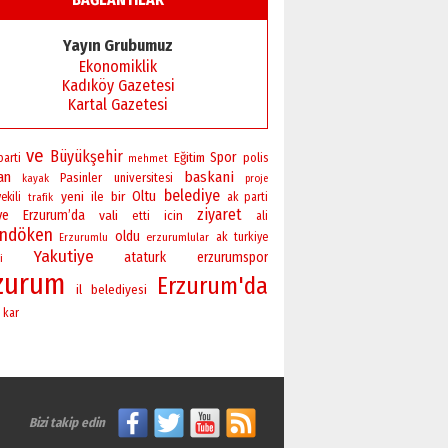
Yayın Grubumuz
Ekonomiklik
Kadıköy Gazetesi
Kartal Gazetesi
ve
Büyükşehir
Spor
Eğitim
polis
parti
mehmet
an
baskani
Pasinler
universitesi
kayak
proje
belediye
yeni
bir
Oltu
ile
ekili
ak parti
trafik
ziyaret
ye
Erzurum’da
vali
icin
etti
ali
andöken
oldu
erzurumlular
ak
turkiye
Erzurumlu
Yakutiye
ataturk
erzurumspor
i
zurum
Erzurum'da
il
belediyesi
kar
Bizi takip edin