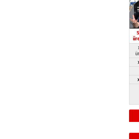
S
ür
ü
➤