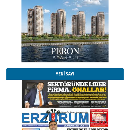
Esat BİNDESEN
Başkan Sekmen’den Erzurum’a
bir vizyon proje daha!
02 Ağustos 2026 Pazar
Kadir SABUNCUOĞLU
Erzurumspor’un köşe taşları
29 Haziran 2026 Pazartesi
YENİ SAYI
Kenan GÜLERCİ
Murat Şahsuvaroğlu ERKON’da
çıtayı yukarı taşırken,
yönetimdekiler aşağı
çekmemeli!
Orhan BOZKURT
17 Şubat 2026 Salı
Bir fotoğraf, bir şehir, bir
gazeteci… Dizginler kimin
elinde?