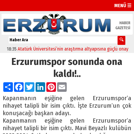
MENÜ ☰
:35
Atatürk Üniversitesi’nin araştırma altyapısına güçlü onay
12:04
Erzurumspor sonunda ona
kaldı!..
Paylaş
Facebook
Twitter
LinkedIn
Pinterest
Email
Kapanmanın eşiğine gelen Erzurumspor’a
nihayet talipli bir isim çıktı. İşte Erzurum’un çok
konuşacağı başkan adayı.
Kapanmanın eşiğine gelen Erzurumspor’a
nihayet talipli bir isim çıktı. Mavi Beyazlı kulübün