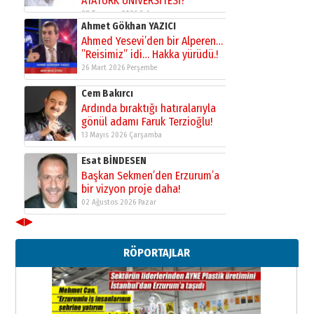
29 Haziran 2026 Pazartesi
Kenan GÜLERCİ
Murat Şahsuvaroğlu ERKON’da
çıtayı yukarı taşırken,
yönetimdekiler aşağı
çekmemeli!
Orhan BOZKURT
17 Şubat 2026 Salı
Bir fotoğraf, bir şehir, bir
gazeteci… Dizginler kimin
elinde?
31 Mart 2026 Salı
A. Berhan Yılmaz
BİR BÖLÜM DEĞİL, BİR ÖMÜR
SEÇİYORSUNUZ… “NEDEN
◀
▶
ATATÜRK ÜNİVERSİTESİ?”
28 Temmuz 2026 Salı
Ahmet Gökhan YAZICI
RÖPORTAJLAR
Ahmed Yesevi’den bir Alperen…
”Reisimiz” idi… Hakka yürüdü.!
26 Mart 2026 Perşembe