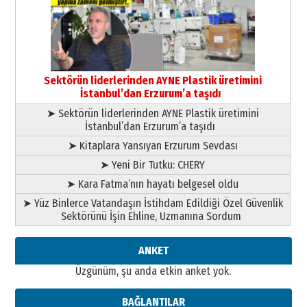
Cem Bakırcı
Ardında bıraktığı hatıralarıyla
gönül adamı Faruk Terzioğlu!
13 Mayıs 2026 Çarşamba
Esat BİNDESEN
Sektörün liderlerinden AYNE Plastik üretimini
Başkan Sekmen’den Erzurum’a
İstanbul’dan Erzurum’a taşıdı
bir vizyon proje daha!
02 Ağustos 2026 Pazar
➤ Sektörün liderlerinden AYNE Plastik üretimini
İstanbul’dan Erzurum’a taşıdı
➤ Kitaplara Yansıyan Erzurum Sevdası
➤ Yeni Bir Tutku: CHERY
➤ Kara Fatma’nın hayatı belgesel oldu
➤ Yüz Binlerce Vatandaşın İstihdam Edildiği Özel Güvenlik
Sektörünü İşin Ehline, Uzmanına Sordum
ANKET
Üzgünüm, şu anda etkin anket yok.
BAĞLANTILAR