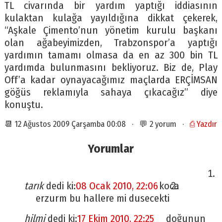
TL civarında bir yardım yaptığı iddiasının
kulaktan kulağa yayıldığına dikkat çekerek,
“Aşkale Çimento’nun yönetim kurulu başkanı
olan ağabeyimizden, Trabzonspor’a yaptığı
yardımın tamamı olmasa da en az 300 bin TL
yardımda bulunmasını bekliyoruz. Biz de, Play
Off’a kadar oynayacağımız maçlarda ERÇİMSAN
göğüs reklamıyla sahaya çıkacağız” diye
konuştu.
📆 12 Ağustos 2009 Çarşamba 00:08 · 💬 2 yorum ·
⎙ Yazdır
Yorumlar
tarık
dedi ki:
08 Ocak 2010, 22:06
koca
erzurm bu hallere mi dusecekti
hilmi
dedi ki:
17 Ekim 2010, 22:25
doğunun