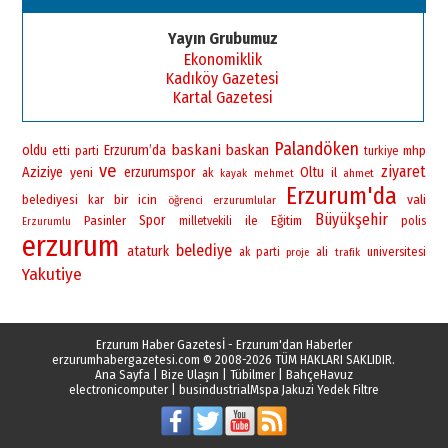
Yayın Grubumuz
Ekonomiklik
Kadıköy Gazetesi
Kartal Gazetesi
Palandöken
baskani
baskan
oldu
Erzurum’da
mhp
etti
parti
turkiye
ve
ziyaret
Aziziye
yeni
erzurumspor
Oltu
il
ak
ahmet
kayak
mehmet
Erzurum'da
bir
vali
belediyesi
icin
kar
öğrenci
erzurumlular
Büyükşehir
Spor
Pasinler
ile
Eğitim
polis
milletvekili
Erzurumlu
erzurum
belediye
ataturk
universitesi
ak parti
ali
proje
trafik
Yakutiye
Erzurum Haber Gazetesİ - Erzurum'dan Haberler
erzurumhabergazetesi.com
© 2008-2026 TÜM HAKLARI SAKLIDIR.
Ana Sayfa
|
Bize Ulaşın
|
Tübilmer
|
BahçeHavuz
electronicomputer
|
busindustrial
Mspa Jakuzi Yedek Filtre