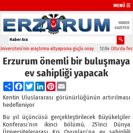
MENÜ ☰
rsitesi’nin araştırma altyapısına güçlü onay
12:04
Oltu’da festival
Erzurum önemli bir buluşmaya
ev sahipliği yapacak
Paylaş
Facebook
Twitter
LinkedIn
Pinterest
Email
Kentin Uluslararası görünürlüğünün artırılması
hedefleniyor
Bu yıl üçüncüsü gerçekleştirilecek Büyükelçiler
Konferası’nın ikinci bölümü, 25’inci Dünya
Üniversitelerarası Kış Oyunları’na ev sahipliği