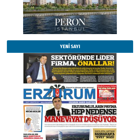
bir vizyon proje daha!
02 Ağustos 2026 Pazar
Kadir SABUNCUOĞLU
Erzurumspor’un köşe taşları
29 Haziran 2026 Pazartesi
YENİ SAYI
Kenan GÜLERCİ
Murat Şahsuvaroğlu ERKON’da
çıtayı yukarı taşırken,
yönetimdekiler aşağı
çekmemeli!
Orhan BOZKURT
17 Şubat 2026 Salı
Bir fotoğraf, bir şehir, bir
gazeteci… Dizginler kimin
elinde?
31 Mart 2026 Salı
A. Berhan Yılmaz
BİR BÖLÜM DEĞİL, BİR ÖMÜR
SEÇİYORSUNUZ… “NEDEN
ATATÜRK ÜNİVERSİTESİ?”
28 Temmuz 2026 Salı
Ahmet Gökhan YAZICI