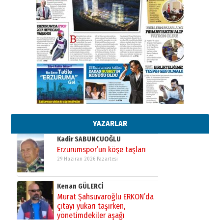
Ahmed Yesevi’den bir Alperen…
”Reisimiz” idi… Hakka yürüdü.!
26 Mart 2026 Perşembe
Cem Bakırcı
Ardında bıraktığı hatıralarıyla
gönül adamı Faruk Terzioğlu!
13 Mayıs 2026 Çarşamba
Esat BİNDESEN
Başkan Sekmen’den Erzurum’a
bir vizyon proje daha!
02 Ağustos 2026 Pazar
YAZARLAR
Kadir SABUNCUOĞLU
Erzurumspor’un köşe taşları
29 Haziran 2026 Pazartesi
Kenan GÜLERCİ
Murat Şahsuvaroğlu ERKON’da
çıtayı yukarı taşırken,
yönetimdekiler aşağı