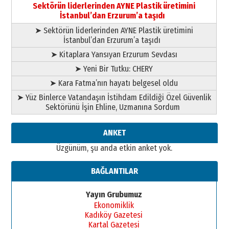
bir vizyon proje daha!
Sektörün liderlerinden AYNE Plastik üretimini
02 Ağustos 2026 Pazar
İstanbul’dan Erzurum’a taşıdı
➤ Sektörün liderlerinden AYNE Plastik üretimini
İstanbul’dan Erzurum’a taşıdı
➤ Kitaplara Yansıyan Erzurum Sevdası
➤ Yeni Bir Tutku: CHERY
➤ Kara Fatma’nın hayatı belgesel oldu
➤ Yüz Binlerce Vatandaşın İstihdam Edildiği Özel Güvenlik
Sektörünü İşin Ehline, Uzmanına Sordum
ANKET
Üzgünüm, şu anda etkin anket yok.
BAĞLANTILAR
Yayın Grubumuz
Ekonomiklik
Kadıköy Gazetesi
Kartal Gazetesi