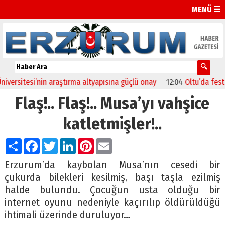
MENÜ ☰
sitesi’nin araştırma altyapısına güçlü onay
12:04
Oltu’da festival 
Flaş!.. Flaş!.. Musa’yı vahşice
katletmişler!..
Paylaş
Facebook
Twitter
LinkedIn
Pinterest
Email
Erzurum’da kaybolan Musa’nın cesedi bir
çukurda bilekleri kesilmiş, başı taşla ezilmiş
halde bulundu. Çocuğun usta olduğu bir
internet oyunu nedeniyle kaçırılıp öldürüldüğü
ihtimali üzerinde duruluyor…