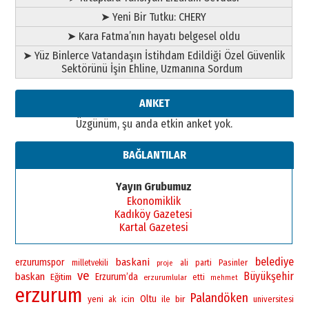
➤ Yeni Bir Tutku: CHERY
➤ Kara Fatma’nın hayatı belgesel oldu
➤ Yüz Binlerce Vatandaşın İstihdam Edildiği Özel Güvenlik
Sektörünü İşin Ehline, Uzmanına Sordum
ANKET
Üzgünüm, şu anda etkin anket yok.
BAĞLANTILAR
Yayın Grubumuz
Ekonomiklik
Kadıköy Gazetesi
Kartal Gazetesi
belediye
baskani
erzurumspor
Pasinler
milletvekili
ali
parti
proje
ve
Büyükşehir
baskan
Erzurum’da
Eğitim
erzurumlular
etti
mehmet
erzurum
Palandöken
yeni
Oltu
bir
icin
ile
universitesi
ak