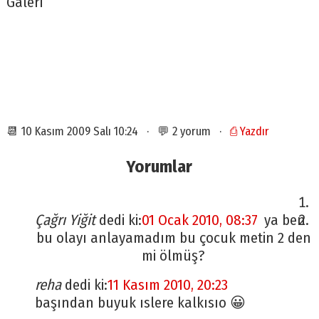
Galeri
📆 10 Kasım 2009 Salı 10:24 · 💬 2 yorum ·
⎙ Yazdır
Yorumlar
Çağrı Yiğit
dedi ki:
01 Ocak 2010, 08:37
ya ben
bu olayı anlayamadım bu çocuk metin 2 den
mi ölmüş?
reha
dedi ki:
11 Kasım 2010, 20:23
başından buyuk ıslere kalkısıo 😀