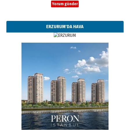
ERZURUM'DA HAVA
Esat BİNDESEN
Başkan Sekmen’den Erzurum’a
bir vizyon proje daha!
02 Ağustos 2026 Pazar
Kadir SABUNCUOĞLU
Erzurumspor’un köşe taşları
29 Haziran 2026 Pazartesi