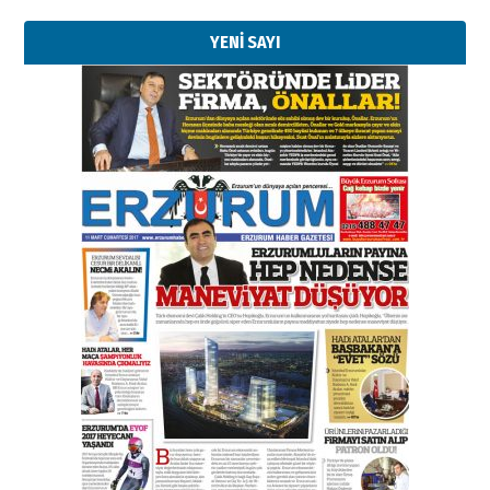
YENİ SAYI
Kenan GÜLERCİ
Murat Şahsuvaroğlu ERKON’da
çıtayı yukarı taşırken,
yönetimdekiler aşağı
çekmemeli!
Orhan BOZKURT
17 Şubat 2026 Salı
Bir fotoğraf, bir şehir, bir
gazeteci… Dizginler kimin
elinde?
31 Mart 2026 Salı
A. Berhan Yılmaz
BİR BÖLÜM DEĞİL, BİR ÖMÜR
SEÇİYORSUNUZ… “NEDEN
ATATÜRK ÜNİVERSİTESİ?”
28 Temmuz 2026 Salı
Ahmet Gökhan YAZICI
Ahmed Yesevi’den bir Alperen…
”Reisimiz” idi… Hakka yürüdü.!
26 Mart 2026 Perşembe
Cem Bakırcı