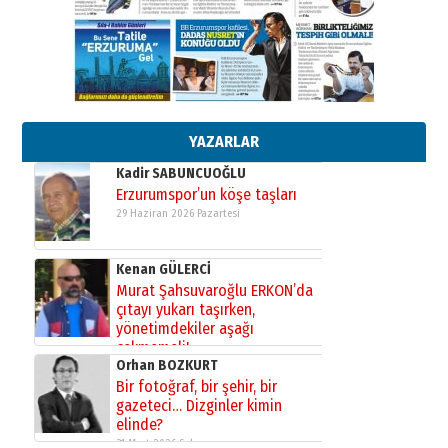
Ardında bıraktığı hatıralarıyla
gönül adamı Faruk Terzioğlu!
13 Mayıs 2026 Çarşamba
Esat BİNDESEN
Başkan Sekmen’den Erzurum’a
bir vizyon proje daha!
02 Ağustos 2026 Pazar
YAZARLAR
Kadir SABUNCUOĞLU
Erzurumspor’un köşe taşları
29 Haziran 2026 Pazartesi
Kenan GÜLERCİ
Murat Şahsuvaroğlu ERKON’da
çıtayı yukarı taşırken,
yönetimdekiler aşağı
çekmemeli!
Orhan BOZKURT
17 Şubat 2026 Salı
Bir fotoğraf, bir şehir, bir
gazeteci… Dizginler kimin
elinde?
31 Mart 2026 Salı