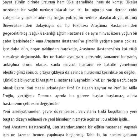
Şayet günün birinde Erzurum hem ülke genelinde, hem de komşu ülkeler
nezdinde bir sağlık merkezi olacak ise -Ki, bu uğurda son derece ciddi
çalışmalar yapılmaktadır- hiç kuşku yok ki, bu hedefe ulaşılacak yol, Atatürk
Üniversitesi’nden dolayısıyla da Tıp Fakültesi Araştırma Hastanesi’nden
geçecektir.Hoş, Sağlık Bakanlığı Eğitim Hastanesi de aynı minval üzere yoğun bir
çaba içerisindedir. Ama Araştırma Hastanesi’ne şimdilik yetişme şansı çok az.
İşte daha dün, organ naklinden hareketle, Araştırma Hastanesi’nin kat ettiği
mesafeye değinmiştik. Her ne kadar aynı yazı içerisinde, tamamen bir yanlış
anlaşılma ürünü olarak, sanki mevcut hastane ve fakülte yönetimini
eleştirdiğimiz sonucu ortaya çıktıysa da aslında muradımız kesinlikle bu değildi.
Çünkü biz biliyoruz ki Araştırma Hastanesi Başhekimi Prof. Dr. Necip Becit, başta
olmak üzere idari mesai arkadaşları Prof. Dr. Hasan Kaynar ve Prof. Dr. Atilla
Eroğlu, geçtiğimiz Temmuz ayında bu göreve başlar başlamaz, adeta
hastanenin çehresini değiştirdiler.
Yeni ameliyathaneler, çevre düzenlemesi, servislerin fiziki koşullarının yeni
baştan dizayn edilmesi ve yeni birimlerin hizmete açılması, bu ekibin işidir…
Yani Araştırma Hastanesi’ni, Batı standartlarında bir eğitim hastanesi yapmak
için ne lazımsa hemen yapılmaya başlanmış. Tabii ki, bu samimi çabanın