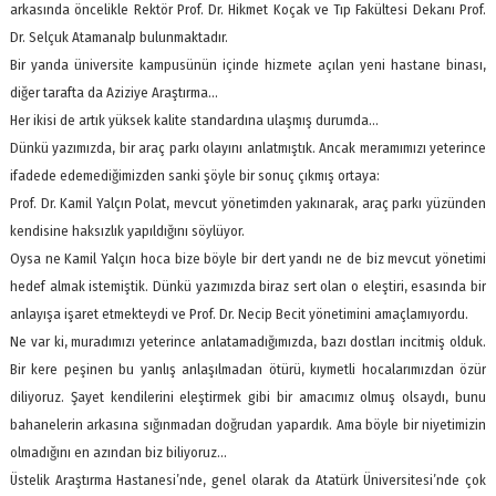
arkasında öncelikle Rektör Prof. Dr. Hikmet Koçak ve Tıp Fakültesi Dekanı Prof.
Dr. Selçuk Atamanalp bulunmaktadır.
Bir yanda üniversite kampusünün içinde hizmete açılan yeni hastane binası,
diğer tarafta da Aziziye Araştırma…
Her ikisi de artık yüksek kalite standardına ulaşmış durumda…
Dünkü yazımızda, bir araç parkı olayını anlatmıştık. Ancak meramımızı yeterince
ifadede edemediğimizden sanki şöyle bir sonuç çıkmış ortaya:
Prof. Dr. Kamil Yalçın Polat, mevcut yönetimden yakınarak, araç parkı yüzünden
kendisine haksızlık yapıldığını söylüyor.
Oysa ne Kamil Yalçın hoca bize böyle bir dert yandı ne de biz mevcut yönetimi
hedef almak istemiştik. Dünkü yazımızda biraz sert olan o eleştiri, esasında bir
anlayışa işaret etmekteydi ve Prof. Dr. Necip Becit yönetimini amaçlamıyordu.
Ne var ki, muradımızı yeterince anlatamadığımızda, bazı dostları incitmiş olduk.
Bir kere peşinen bu yanlış anlaşılmadan ötürü, kıymetli hocalarımızdan özür
diliyoruz. Şayet kendilerini eleştirmek gibi bir amacımız olmuş olsaydı, bunu
bahanelerin arkasına sığınmadan doğrudan yapardık. Ama böyle bir niyetimizin
olmadığını en azından biz biliyoruz…
Üstelik Araştırma Hastanesi’nde, genel olarak da Atatürk Üniversitesi’nde çok