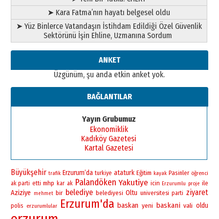
”Reisimiz” idi… Hakka yürüdü.!
26 Mart 2026 Perşembe
➤ Kara Fatma’nın hayatı belgesel oldu
➤ Yüz Binlerce Vatandaşın İstihdam Edildiği Özel Güvenlik
Cem Bakırcı
Sektörünü İşin Ehline, Uzmanına Sordum
Ardında bıraktığı hatıralarıyla
gönül adamı Faruk Terzioğlu!
13 Mayıs 2026 Çarşamba
ANKET
Üzgünüm, şu anda etkin anket yok.
Esat BİNDESEN
TRT’NİN BÖLGEYE AÇILAN SESİ
09 Ağustos 2026 Pazar
BAĞLANTILAR
Yayın Grubumuz
Ekonomiklik
Kadıköy Gazetesi
Kartal Gazetesi
Büyükşehir
Erzurum’da
ataturk
Eğitim
Pasinler
turkiye
öğrenci
trafik
kayak
Palandöken
Yakutiye
mhp
icin
ile
ak parti
etti
kar
ak
Erzurumlu
proje
belediye
ziyaret
Aziziye
bir
Oltu
belediyesi
universitesi
parti
mehmet
Erzurum'da
baskan
baskani
yeni
vali
oldu
polis
erzurumlular