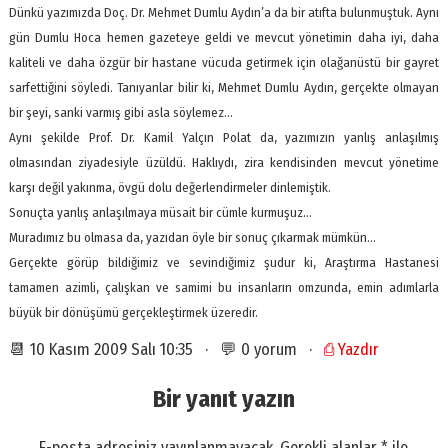
Dünkü yazımızda Doç. Dr. Mehmet Dumlu Aydın’a da bir atıfta bulunmuştuk. Aynı
gün Dumlu Hoca hemen gazeteye geldi ve mevcut yönetimin daha iyi, daha
kaliteli ve daha özgür bir hastane vücuda getirmek için olağanüstü bir gayret
sarfettiğini söyledi. Tanıyanlar bilir ki, Mehmet Dumlu Aydın, gerçekte olmayan
bir şeyi, sanki varmış gibi asla söylemez…
Aynı şekilde Prof. Dr. Kamil Yalçın Polat da, yazımızın yanlış anlaşılmış
olmasından ziyadesiyle üzüldü. Haklıydı, zira kendisinden mevcut yönetime
karşı değil yakınma, övgü dolu değerlendirmeler dinlemiştik.
Sonuçta yanlış anlaşılmaya müsait bir cümle kurmuşuz…
Muradımız bu olmasa da, yazıdan öyle bir sonuç çıkarmak mümkün…
Gerçekte görüp bildiğimiz ve sevindiğimiz şudur ki, Araştırma Hastanesi
tamamen azimli, çalışkan ve samimi bu insanların omzunda, emin adımlarla
büyük bir dönüşümü gerçekleştirmek üzeredir.
📆 10 Kasım 2009 Salı 10:35 · 💬 0 yorum ·
⎙ Yazdır
Bir yanıt yazın
E-posta adresiniz yayınlanmayacak.
Gerekli alanlar
*
ile