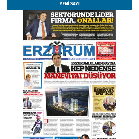
YENİ SAYI
Esat BİNDESEN
TRT’NİN BÖLGEYE AÇILAN SESİ
09 Ağustos 2026 Pazar
Kadir SABUNCUOĞLU
Erzurumspor’un köşe taşları
29 Haziran 2026 Pazartesi
Kenan GÜLERCİ
Murat Şahsuvaroğlu ERKON’da
çıtayı yukarı taşırken,
yönetimdekiler aşağı
çekmemeli!
Orhan BOZKURT
17 Şubat 2026 Salı