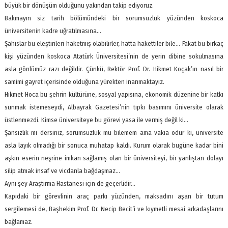
büyük bir dönüşüm olduğunu yakından takip ediyoruz.
Bakmayın siz tarih bölümündeki bir sorumsuzluk yüzünden koskoca
üniversitenin kadre uğratılmasına…
Şahıslar bu eleştirileri haketmiş olabilirler, hatta hakettiler bile… Fakat bu birkaç
kişi yüzünden koskoca Atatürk Üniversitesi’nin de yerin dibine sokulmasına
asla gönlümüz razı değildir. Çünkü, Rektör Prof. Dr. Hikmet Koçak’ın nasıl bir
samimi gayret içerisinde olduğuna yürekten inanmaktayız.
Hikmet Hoca bu şehrin kültürüne, sosyal yapısına, ekonomik düzenine bir katkı
sunmak istemeseydi, Albayrak Gazetesi’nin tıpkı basımını üniversite olarak
üstlenmezdi. Kimse üniversiteye bu görevi yasa ile vermiş değil ki…
Şansızlık mı dersiniz, sorumsuzluk mu bilemem ama vakıa odur ki, üniversite
asla layık olmadığı bir sonuca muhatap kaldı. Kurum olarak bugüne kadar bini
aşkın eserin neşrine imkan sağlamış olan bir üniversiteyi, bir yanlıştan dolayı
silip atmak insaf ve vicdanla bağdaşmaz…
Aynı şey Araştırma Hastanesi için de geçerlidir…
Kapıdaki bir görevlinin araç parkı yüzünden, maksadını aşan bir tutum
sergilemesi de, Başhekim Prof. Dr. Necip Becit’i ve kıymetli mesai arkadaşlarını
bağlamaz.