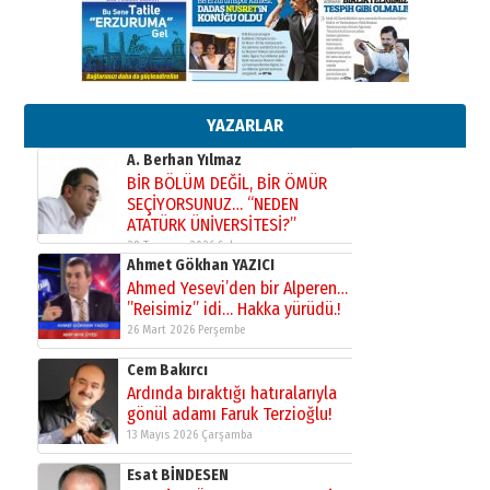
Bir fotoğraf, bir şehir, bir
gazeteci… Dizginler kimin
elinde?
31 Mart 2026 Salı
A. Berhan Yılmaz
BİR BÖLÜM DEĞİL, BİR ÖMÜR
YAZARLAR
SEÇİYORSUNUZ… “NEDEN
ATATÜRK ÜNİVERSİTESİ?”
28 Temmuz 2026 Salı
Ahmet Gökhan YAZICI
Ahmed Yesevi’den bir Alperen…
”Reisimiz” idi… Hakka yürüdü.!
26 Mart 2026 Perşembe
Cem Bakırcı
Ardında bıraktığı hatıralarıyla
gönül adamı Faruk Terzioğlu!
13 Mayıs 2026 Çarşamba
Esat BİNDESEN
TRT’NİN BÖLGEYE AÇILAN SESİ
09 Ağustos 2026 Pazar