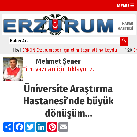
MENÜ ☰
11:41
ERKON Erzurumspor için elini taşın altına koydu
11:20
Erzuru
Mehmet Şener
Tüm yazıları için tıklayınız.
Üniversite Araştırma
Hastanesi’nde büyük
dönüşüm…
Paylaş
Facebook
Twitter
LinkedIn
Pinterest
Email