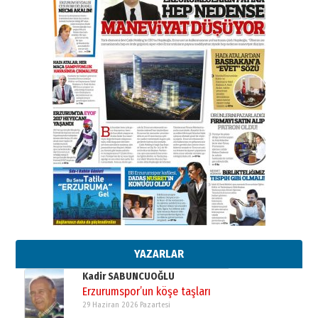
A. Berhan Yılmaz
BİR BÖLÜM DEĞİL, BİR ÖMÜR
SEÇİYORSUNUZ… “NEDEN
ATATÜRK ÜNİVERSİTESİ?”
28 Temmuz 2026 Salı
Ahmet Gökhan YAZICI
Ahmed Yesevi’den bir Alperen…
”Reisimiz” idi… Hakka yürüdü.!
26 Mart 2026 Perşembe
Cem Bakırcı
Ardında bıraktığı hatıralarıyla
gönül adamı Faruk Terzioğlu!
13 Mayıs 2026 Çarşamba
Esat BİNDESEN
Başkan Sekmen’den Erzurum’a
bir vizyon proje daha!
02 Ağustos 2026 Pazar
YAZARLAR
Kadir SABUNCUOĞLU
Erzurumspor’un köşe taşları
29 Haziran 2026 Pazartesi