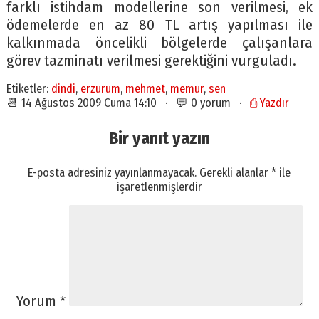
farklı istihdam modellerine son verilmesi, ek
ödemelerde en az 80 TL artış yapılması ile
kalkınmada öncelikli bölgelerde çalışanlara
görev tazminatı verilmesi gerektiğini vurguladı.
Etiketler:
dindi
,
erzurum
,
mehmet
,
memur
,
sen
📆 14 Ağustos 2009 Cuma 14:10 · 💬 0 yorum ·
⎙ Yazdır
Bir yanıt yazın
E-posta adresiniz yayınlanmayacak.
Gerekli alanlar
*
ile
işaretlenmişlerdir
Yorum
*