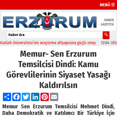
MENÜ ☰
rk Üniversitesi’nin araştırma altyapısına güçlü onay
12:04
Oltu’da 
Memur- Sen Erzurum
Temsilcisi Dindi: Kamu
Görevlilerinin Siyaset Yasağı
Kaldırılsın
Paylaş
Facebook
Twitter
LinkedIn
Pinterest
Email
Memur Sen Erzurum Temsilcisi Mehmet Dindi,
Daha Demokratik ve Katılımcı Bir Türkiye İçin