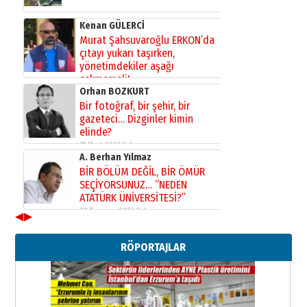
Kenan GÜLERCİ
Murat Şahsuvaroğlu ERKON’da
çıtayı yukarı taşırken,
yönetimdekiler aşağı
çekmemeli!
Orhan BOZKURT
17 Şubat 2026 Salı
Bir fotoğraf, bir şehir, bir
gazeteci… Dizginler kimin
elinde?
31 Mart 2026 Salı
A. Berhan Yılmaz
BİR BÖLÜM DEĞİL, BİR ÖMÜR
SEÇİYORSUNUZ… “NEDEN
ATATÜRK ÜNİVERSİTESİ?”
28 Temmuz 2026 Salı
◀
▶
Ahmet Gökhan YAZICI
Ahmed Yesevi’den bir Alperen…
RÖPORTAJLAR
”Reisimiz” idi… Hakka yürüdü.!
26 Mart 2026 Perşembe
Cem Bakırcı
Ardında bıraktığı hatıralarıyla