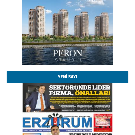
Esat BİNDESEN
Başkan Sekmen’den Erzurum’a
bir vizyon proje daha!
02 Ağustos 2026 Pazar
Kadir SABUNCUOĞLU
Erzurumspor’un köşe taşları
29 Haziran 2026 Pazartesi
YENİ SAYI
Kenan GÜLERCİ
Murat Şahsuvaroğlu ERKON’da
çıtayı yukarı taşırken,
yönetimdekiler aşağı
çekmemeli!
Orhan BOZKURT
17 Şubat 2026 Salı
Bir fotoğraf, bir şehir, bir
gazeteci… Dizginler kimin
elinde?
31 Mart 2026 Salı