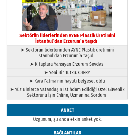
gönül adamı Faruk Terzioğlu!
13 Mayıs 2026 Çarşamba
Esat BİNDESEN
Başkan Sekmen’den Erzurum’a
bir vizyon proje daha!
Sektörün liderlerinden AYNE Plastik üretimini
02 Ağustos 2026 Pazar
İstanbul’dan Erzurum’a taşıdı
➤ Sektörün liderlerinden AYNE Plastik üretimini
İstanbul’dan Erzurum’a taşıdı
➤ Kitaplara Yansıyan Erzurum Sevdası
➤ Yeni Bir Tutku: CHERY
➤ Kara Fatma’nın hayatı belgesel oldu
➤ Yüz Binlerce Vatandaşın İstihdam Edildiği Özel Güvenlik
Sektörünü İşin Ehline, Uzmanına Sordum
ANKET
Üzgünüm, şu anda etkin anket yok.
BAĞLANTILAR