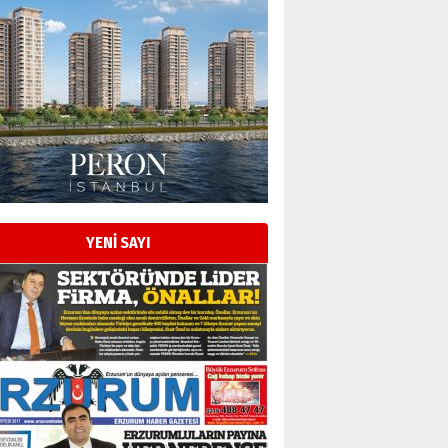
YENİ SAYI
Esat BİNDESEN