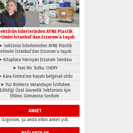
çıtayı yukarı taşırken,
yönetimdekiler aşağı
çekmemeli!
Orhan BOZKURT
17 Şubat 2026 Salı
Bir fotoğraf, bir şehir, bir
gazeteci… Dizginler kimin
ektörün liderlerinden AYNE Plastik
elinde?
etimini İstanbul’dan Erzurum’a taşıdı
31 Mart 2026 Salı
➤ Sektörün liderlerinden AYNE Plastik
A. Berhan Yılmaz
retimini İstanbul’dan Erzurum’a taşıdı
BİR BÖLÜM DEĞİL, BİR ÖMÜR
SEÇİYORSUNUZ… “NEDEN
➤ Kitaplara Yansıyan Erzurum Sevdası
ATATÜRK ÜNİVERSİTESİ?”
➤ Yeni Bir Tutku: CHERY
28 Temmuz 2026 Salı
Ahmet Gökhan YAZICI
 Kara Fatma’nın hayatı belgesel oldu
Ahmed Yesevi’den bir
➤ Yüz Binlerce Vatandaşın İstihdam
Alperen… ”Reisimiz” idi…
Edildiği Özel Güvenlik Sektörünü İşin
Hakka yürüdü.!
Ehline, Uzmanına Sordum
26 Mart 2026 Perşembe
Cem Bakırcı
Ardında bıraktığı hatıralarıyla
ANKET
gönül adamı Faruk Terzioğlu!
Üzgünüm, şu anda etkin anket yok.
13 Mayıs 2026 Çarşamba
Esat BİNDESEN
BAĞLANTILAR