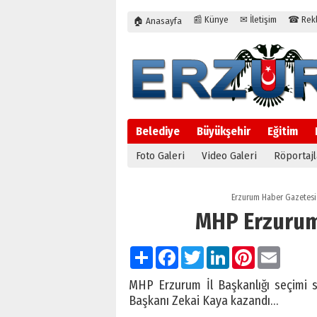
📰 Künye
✉ İletişim
☎ Rekla
🏠 Anasayfa
Belediye
Büyükşehir
Eğitim
Foto Galeri
Video Galeri
Röportajl
Erzurum Haber Gazetesi
MHP Erzurum
Paylaş
Facebook
Twitter
LinkedIn
Pinterest
Email
MHP Erzurum İl Başkanlığı seçimi so
Başkanı Zekai Kaya kazandı…