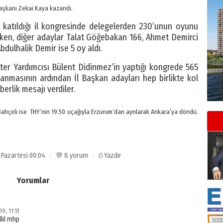
 başkanı Zekai Kaya kazandı.
 katıldığı il kongresinde delegelerden 230’unun oyunu
ken, diğer adaylar Talat Göğebakan 166, Ahmet Demirci
Abdulhalik Demir ise 5 oy aldı.
er Yardımcısı Bülent Didinmez’in yaptığı kongrede 565
anmasının ardından İl Başkan adayları hep birlikte kol
berlik mesajı verdiler.
ahçeli ise THY’nin 19.50 uçağıyla Erzurum’dan ayrılarak Ankara’ya döndü.
9 Pazartesi 00:04 · 💬 8 yorum ·
⎙ Yazdır
Yorumlar
9, 11:51
lıl mhp