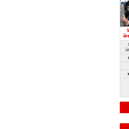
S
ür
ü
➤