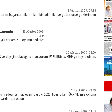
18 Ağustos 2009, 09:38
rim başarılar dilerim kim bir adım ileriye götlürlürse gözlerinden
rzurumlu
19 Ağustos 2009,
13:14
ayıkı derken 230 oyumu dediniz?
20 Ağustos 2009, 08:50
 ve deyişim olacağına inanıyorum. ERZURUM a, MHP ye hayırlı olsun.
11 Eylül 2009, 23:49
iradeyi temsil eden partiyi 2023 lider ülke TÜRKİYE misyonuna
 yardımcısı olsun
23 Kasım 2009, 21:08