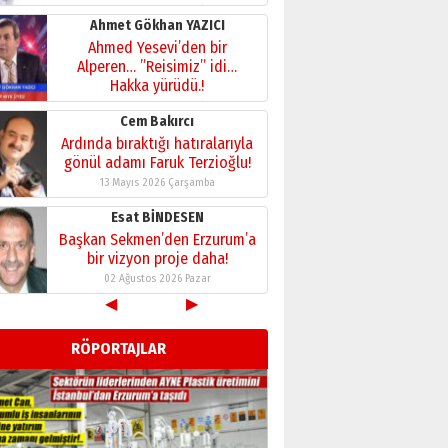
28 Temmuz 2026 Salı
Ahmet Gökhan YAZICI
Ahmed Yesevi’den bir
Alperen… ”Reisimiz” idi…
Hakka yürüdü.!
26 Mart 2026 Perşembe
Cem Bakırcı
Ardında bıraktığı hatıralarıyla
gönül adamı Faruk Terzioğlu!
13 Mayıs 2026 Çarşamba
Esat BİNDESEN
Başkan Sekmen’den Erzurum’a
bir vizyon proje daha!
02 Ağustos 2026 Pazar
◀
▶
Kadir SABUNCUOĞLU
Erzurumspor’un köşe taşları
RÖPORTAJLAR
29 Haziran 2026 Pazartesi
Kenan GÜLERCİ
Murat Şahsuvaroğlu ERKON’da