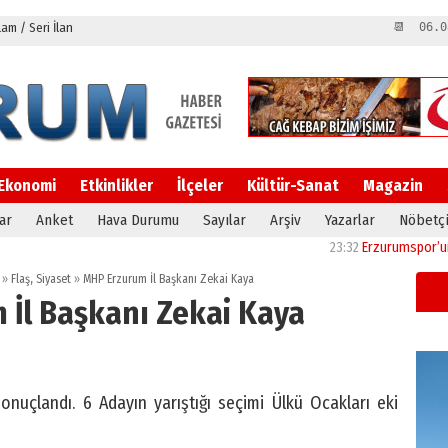
m / Seri İlan
📆 06.0
Ekonomi
Etkinlikler
İlçeler
Kültür-Sanat
Magazin
ar
Anket
Hava Durumu
Sayılar
Arşiv
Yazarlar
Nöbetçi
23:32
Erzurumspor’un evi Kaz
»
Flaş
,
Siyaset
»
MHP Erzurum İl Başkanı Zekai Kaya
 İl Başkanı Zekai Kaya
nuçlandı. 6 Adayın yarıştığı seçimi Ülkü Ocakları eki