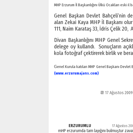
MHP Erzurum İl Başkanlığını Ülkü Ocakları eski il
Genel Başkan Devlet Bahçeli’nin de
alan Zekai Kaya MHP İl Başkanı olur
111, Naim Karataş 33, İdris Çelik 20, 
Divan Başkanlığını MHP Genel Sekret
delege oy kullandı. Sonuçların açıkl
kola fotoğraf çektirerek birlik ve bera
G
enel Kurula katılan MHP Genel Başkanı Devlet B
(www.erzurumajans.com)
📆 17 Ağustos 200
ERZURUMLU
17 Ağustos 200
mHP erzurumda tam layığını bulmuştur zaval