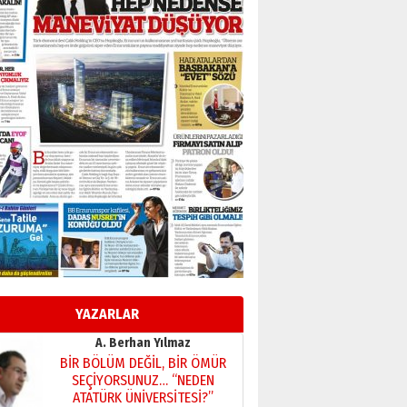
Başkan Sekmen’den Erzurum’a
bir vizyon proje daha!
02 Ağustos 2026 Pazar
Kadir SABUNCUOĞLU
Erzurumspor’un köşe taşları
29 Haziran 2026 Pazartesi
Kenan GÜLERCİ
Murat Şahsuvaroğlu ERKON’da
çıtayı yukarı taşırken,
yönetimdekiler aşağı
çekmemeli!
Orhan BOZKURT
17 Şubat 2026 Salı
Bir fotoğraf, bir şehir, bir
gazeteci… Dizginler kimin
elinde?
YAZARLAR
31 Mart 2026 Salı
A. Berhan Yılmaz
BİR BÖLÜM DEĞİL, BİR ÖMÜR
SEÇİYORSUNUZ… “NEDEN
ATATÜRK ÜNİVERSİTESİ?”