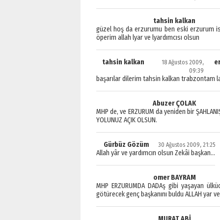
tahsin kalkan
güzel hoş da erzurumu ben eski erzurum iste
öperim allah lyar ve lyardımcısı olsun
tahsin kalkan
e
18 Ağustos 2009,
09:39
başarılar dilerim tahsin kalkan trabzon
tam l
Abuzer ÇOLAK
MHP de, ve ERZURUM da yeniden bir ŞAHLANIŞ
YOLUNUZ AÇIK OLSUN.
Gürbüz Gözüm
30 Ağustos 2009, 21:25
Allah yâr ve yardımcın olsun Zekâi başkan…
omer BAYRAM
MHP ERZURUMDA DADAş gibi yaşayan ülkücü 
götürecek genç başkanını buldu ALLAH yar ve
MURAT ABİ