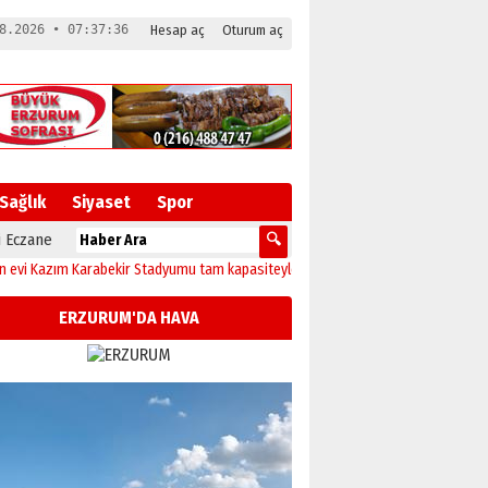
8.2026 • 07:37:37
Hesap aç
Oturum aç
Sağlık
Siyaset
Spor
 Eczane
ım Karabekir Stadyumu tam kapasiteyle yeniden açılıyor!
23:10
Erzurum’da sağ
ERZURUM'DA HAVA