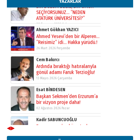
YAZARLAR
Kadir SABUNCUOĞLU
Erzurumspor’un köşe taşları
29 Haziran 2026 Pazartesi
Kenan GÜLERCİ
Murat Şahsuvaroğlu ERKON’da
çıtayı yukarı taşırken,
yönetimdekiler aşağı
çekmemeli!
Orhan BOZKURT
17 Şubat 2026 Salı
Bir fotoğraf, bir şehir, bir
gazeteci… Dizginler kimin
elinde?
31 Mart 2026 Salı
A. Berhan Yılmaz
BİR BÖLÜM DEĞİL, BİR ÖMÜR
SEÇİYORSUNUZ… “NEDEN
ATATÜRK ÜNİVERSİTESİ?”
28 Temmuz 2026 Salı
◀
▶
Ahmet Gökhan YAZICI
Ahmed Yesevi’den bir Alperen…