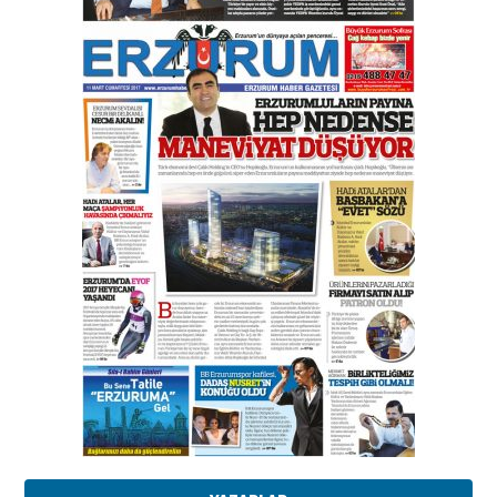
Orhan BOZKURT
17 Şubat 2026 Salı
Bir fotoğraf, bir şehir, bir
gazeteci… Dizginler kimin
elinde?
31 Mart 2026 Salı
A. Berhan Yılmaz
BİR BÖLÜM DEĞİL, BİR ÖMÜR
SEÇİYORSUNUZ… “NEDEN
ATATÜRK ÜNİVERSİTESİ?”
28 Temmuz 2026 Salı
Ahmet Gökhan YAZICI
Ahmed Yesevi’den bir Alperen…
”Reisimiz” idi… Hakka yürüdü.!
26 Mart 2026 Perşembe
Cem Bakırcı
Ardında bıraktığı hatıralarıyla
gönül adamı Faruk Terzioğlu!
13 Mayıs 2026 Çarşamba
Esat BİNDESEN
Başkan Sekmen’den Erzurum’a
bir vizyon proje daha!
02 Ağustos 2026 Pazar