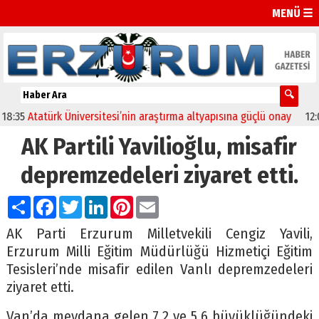
MENÜ ☰
5
Atatürk Üniversitesi’nin araştırma altyapısına güçlü onay
12:04
Ol
AK Partili Yavilioğlu, misafir
depremzedeleri ziyaret etti.
Paylaş
Facebook
Twitter
LinkedIn
Pinterest
Email
AK Parti Erzurum Milletvekili Cengiz Yavili,
Erzurum Milli Eğitim Müdürlüğü Hizmetiçi Eğitim
Tesisleri’nde misafir edilen Vanlı depremzedeleri
ziyaret etti.
Van’da meydana gelen 7.2 ve 5.6 büyüklüğündeki