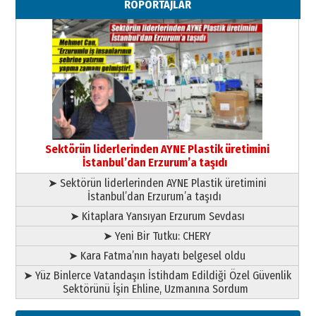
RÖPORTAJLAR
”Reisimiz” idi… Hakka yürüdü.!
26 Mart 2026 Perşembe
Cem Bakırcı
Ardında bıraktığı hatıralarıyla
gönül adamı Faruk Terzioğlu!
13 Mayıs 2026 Çarşamba
Esat BİNDESEN
Başkan Sekmen’den Erzurum’a
bir vizyon proje daha!
Sektörün liderlerinden AYNE Plastik üretimini
02 Ağustos 2026 Pazar
İstanbul’dan Erzurum’a taşıdı
➤ Sektörün liderlerinden AYNE Plastik üretimini
İstanbul’dan Erzurum’a taşıdı
➤ Kitaplara Yansıyan Erzurum Sevdası
➤ Yeni Bir Tutku: CHERY
➤ Kara Fatma’nın hayatı belgesel oldu
➤ Yüz Binlerce Vatandaşın İstihdam Edildiği Özel Güvenlik
Sektörünü İşin Ehline, Uzmanına Sordum