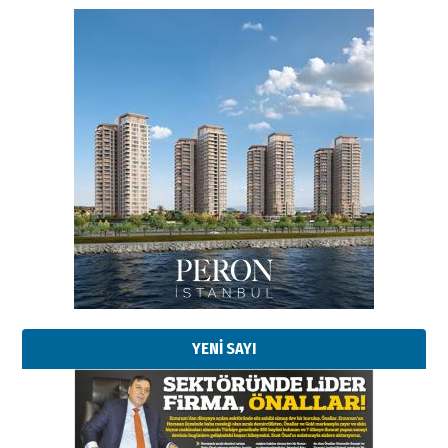
Esat BİNDESEN
Başkan Sekmen’den Erzurum’a
bir vizyon proje daha!
02 Ağustos 2026 Pazar
Kadir SABUNCUOĞLU
Erzurumspor’un köşe taşları
29 Haziran 2026 Pazartesi
YENİ SAYI
Kenan GÜLERCİ
Murat Şahsuvaroğlu ERKON’da
çıtayı yukarı taşırken,
yönetimdekiler aşağı
çekmemeli!