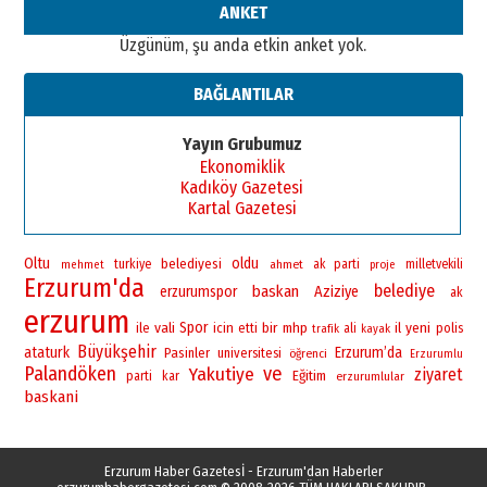
ANKET
Üzgünüm, şu anda etkin anket yok.
BAĞLANTILAR
Yayın Grubumuz
Ekonomiklik
Kadıköy Gazetesi
Kartal Gazetesi
Oltu
oldu
belediyesi
turkiye
ahmet
ak parti
milletvekili
mehmet
proje
Erzurum'da
belediye
baskan
erzurumspor
Aziziye
ak
erzurum
vali
Spor
bir
yeni
ile
icin
mhp
il
polis
etti
ali
trafik
kayak
Büyükşehir
ataturk
Erzurum’da
Pasinler
universitesi
öğrenci
Erzurumlu
Palandöken
ve
Yakutiye
ziyaret
Eğitim
parti
kar
erzurumlular
baskani
Erzurum Haber Gazetesİ - Erzurum'dan Haberler