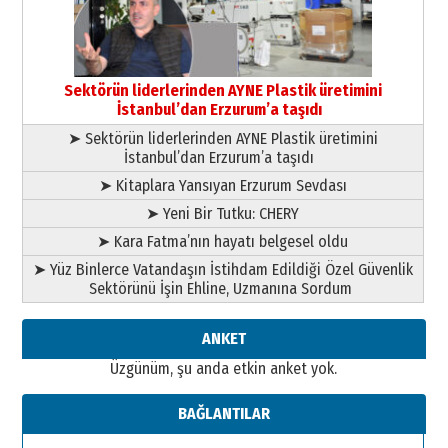
13 Mayıs 2026 Çarşamba
Esat BİNDESEN
Başkan Sekmen’den Erzurum’a
bir vizyon proje daha!
Sektörün liderlerinden AYNE Plastik üretimini
02 Ağustos 2026 Pazar
İstanbul’dan Erzurum’a taşıdı
➤ Sektörün liderlerinden AYNE Plastik üretimini
İstanbul’dan Erzurum’a taşıdı
➤ Kitaplara Yansıyan Erzurum Sevdası
➤ Yeni Bir Tutku: CHERY
➤ Kara Fatma’nın hayatı belgesel oldu
➤ Yüz Binlerce Vatandaşın İstihdam Edildiği Özel Güvenlik
Sektörünü İşin Ehline, Uzmanına Sordum
ANKET
Üzgünüm, şu anda etkin anket yok.
BAĞLANTILAR