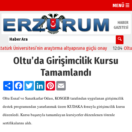
MENÜ ☰
ürk Üniversitesi’nin araştırma altyapısına güçlü onay
12:04
Oltu’da
Oltu’da Girişimcilik Kursu
Tamamlandı
Paylaş
Facebook
Twitter
LinkedIn
Pinterest
Email
Oltu Esnaf ve Sanatkarlar Odası, KOSGEB tarafından uygulanan girişimcilik
destek programından yararlanmak üzere KUDAKA fonuyla girişimcilik kursu
düzenledi. Kursu başarıyla tamamlayan kursiyerler düzenlenen törenle
sertifikalarını aldı.