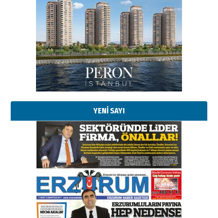
Esat BİNDESEN
Başkan Sekmen’den Erzurum’a
bir vizyon proje daha!
02 Ağustos 2026 Pazar
Kadir SABUNCUOĞLU
Erzurumspor’un köşe taşları
29 Haziran 2026 Pazartesi
YENİ SAYI
Kenan GÜLERCİ
Murat Şahsuvaroğlu ERKON’da
çıtayı yukarı taşırken,
yönetimdekiler aşağı
çekmemeli!
Orhan BOZKURT
17 Şubat 2026 Salı
Bir fotoğraf, bir şehir, bir
gazeteci… Dizginler kimin
elinde?
31 Mart 2026 Salı
A. Berhan Yılmaz
BİR BÖLÜM DEĞİL, BİR ÖMÜR