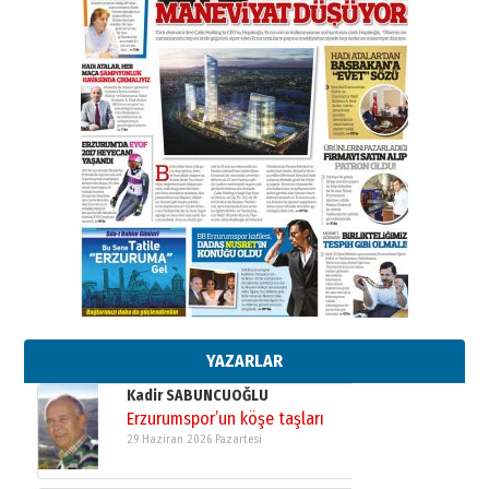
SEÇİYORSUNUZ… “NEDEN
ATATÜRK ÜNİVERSİTESİ?”
28 Temmuz 2026 Salı
Ahmet Gökhan YAZICI
Ahmed Yesevi’den bir Alperen…
”Reisimiz” idi… Hakka yürüdü.!
26 Mart 2026 Perşembe
Cem Bakırcı
Ardında bıraktığı hatıralarıyla
gönül adamı Faruk Terzioğlu!
13 Mayıs 2026 Çarşamba
Esat BİNDESEN
Başkan Sekmen’den Erzurum’a
bir vizyon proje daha!
02 Ağustos 2026 Pazar
YAZARLAR
Kadir SABUNCUOĞLU
Erzurumspor’un köşe taşları
29 Haziran 2026 Pazartesi