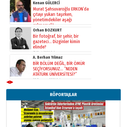
Kenan GÜLERCİ
Murat Şahsuvaroğlu ERKON’da
çıtayı yukarı taşırken,
yönetimdekiler aşağı
çekmemeli!
Orhan BOZKURT
17 Şubat 2026 Salı
Bir fotoğraf, bir şehir, bir
gazeteci… Dizginler kimin
elinde?
31 Mart 2026 Salı
A. Berhan Yılmaz
BİR BÖLÜM DEĞİL, BİR ÖMÜR
SEÇİYORSUNUZ… “NEDEN
ATATÜRK ÜNİVERSİTESİ?”
28 Temmuz 2026 Salı
◀
▶
Ahmet Gökhan YAZICI
Ahmed Yesevi’den bir Alperen…
RÖPORTAJLAR
”Reisimiz” idi… Hakka yürüdü.!
26 Mart 2026 Perşembe
Cem Bakırcı
Ardında bıraktığı hatıralarıyla
gönül adamı Faruk Terzioğlu!