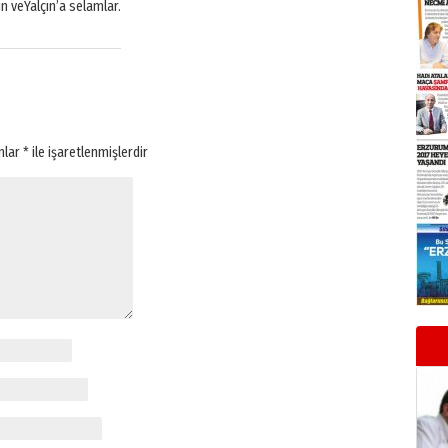
n veYalçın’a selamlar.
anlar
*
ile işaretlenmişlerdir