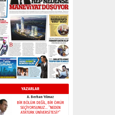
Başkan Sekmen’den Erzurum’a
bir vizyon proje daha!
02 Ağustos 2026 Pazar
Kadir SABUNCUOĞLU
Erzurumspor’un köşe taşları
29 Haziran 2026 Pazartesi
Kenan GÜLERCİ
Murat Şahsuvaroğlu ERKON’da
çıtayı yukarı taşırken,
yönetimdekiler aşağı
çekmemeli!
Orhan BOZKURT
17 Şubat 2026 Salı
Bir fotoğraf, bir şehir, bir
gazeteci… Dizginler kimin
elinde?
YAZARLAR
31 Mart 2026 Salı
A. Berhan Yılmaz
BİR BÖLÜM DEĞİL, BİR ÖMÜR
SEÇİYORSUNUZ… “NEDEN
ATATÜRK ÜNİVERSİTESİ?”