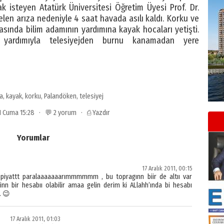
 isteyen Atatürk Üniversitesi Öğretim Üyesi Prof. Dr.
elen arıza nedeniyle 4 saat havada asılı kaldı. Korku ve
rasında bilim adamının yardımına kayak hocaları yetişti.
 yardımıyla telesiyejden burnu kanamadan yere
a
,
kayak
,
korku
,
Palandöken
,
telesiyej
011 Cuma 15:28 · 💬 2 yorum ·
⎙ Yazdır
Yorumlar
17 Aralık 2011, 00:15
yattt paralaaaaaaarımmmmmm , bu topragınn biir de altıı var
inn bir hesabıı olabilir amaa gelin derim ki ALlahh’ında bi hesabı
… 😉
17 Aralık 2011, 01:03