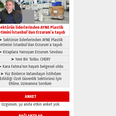
çıtayı yukarı taşırken,
yönetimdekiler aşağı
çekmemeli!
Orhan BOZKURT
17 Şubat 2026 Salı
Bir fotoğraf, bir şehir, bir
gazeteci… Dizginler kimin
ektörün liderlerinden AYNE Plastik
elinde?
etimini İstanbul’dan Erzurum’a taşıdı
31 Mart 2026 Salı
➤ Sektörün liderlerinden AYNE Plastik
A. Berhan Yılmaz
retimini İstanbul’dan Erzurum’a taşıdı
BİR BÖLÜM DEĞİL, BİR ÖMÜR
SEÇİYORSUNUZ… “NEDEN
➤ Kitaplara Yansıyan Erzurum Sevdası
ATATÜRK ÜNİVERSİTESİ?”
➤ Yeni Bir Tutku: CHERY
28 Temmuz 2026 Salı
Ahmet Gökhan YAZICI
 Kara Fatma’nın hayatı belgesel oldu
Ahmed Yesevi’den bir
➤ Yüz Binlerce Vatandaşın İstihdam
Alperen… ”Reisimiz” idi…
Edildiği Özel Güvenlik Sektörünü İşin
Hakka yürüdü.!
Ehline, Uzmanına Sordum
26 Mart 2026 Perşembe
Cem Bakırcı
Ardında bıraktığı hatıralarıyla
ANKET
gönül adamı Faruk Terzioğlu!
Üzgünüm, şu anda etkin anket yok.
13 Mayıs 2026 Çarşamba
Esat BİNDESEN
BAĞLANTILAR