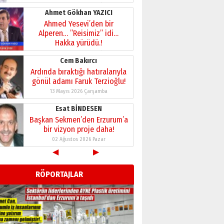
28 Temmuz 2026 Salı
Ahmet Gökhan YAZICI
Ahmed Yesevi’den bir
Alperen… ”Reisimiz” idi…
Hakka yürüdü.!
26 Mart 2026 Perşembe
Cem Bakırcı
Ardında bıraktığı hatıralarıyla
gönül adamı Faruk Terzioğlu!
13 Mayıs 2026 Çarşamba
Esat BİNDESEN
Başkan Sekmen’den Erzurum’a
bir vizyon proje daha!
02 Ağustos 2026 Pazar
◀
▶
Kadir SABUNCUOĞLU
Erzurumspor’un köşe taşları
RÖPORTAJLAR
29 Haziran 2026 Pazartesi
Kenan GÜLERCİ
Murat Şahsuvaroğlu ERKON’da