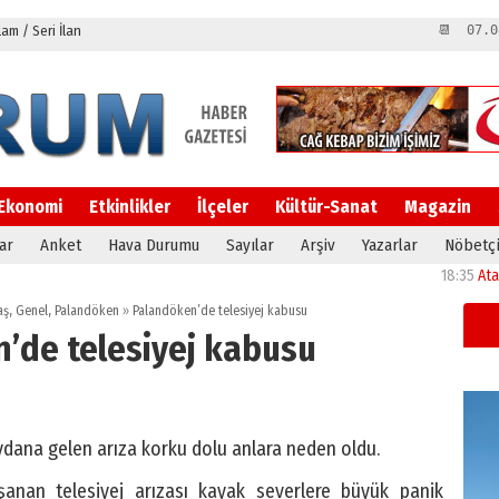
m / Seri İlan
📆 07.0
Ekonomi
Etkinlikler
İlçeler
Kültür-Sanat
Magazin
ar
Anket
Hava Durumu
Sayılar
Arşiv
Yazarlar
Nöbetçi
18:35
Atatürk Üni
aş
,
Genel
,
Palandöken
»
Palandöken’de telesiyej kabusu
’de telesiyej kabusu
dana gelen arıza korku dolu anlara neden oldu.
anan telesiyej arızası kayak severlere büyük panik