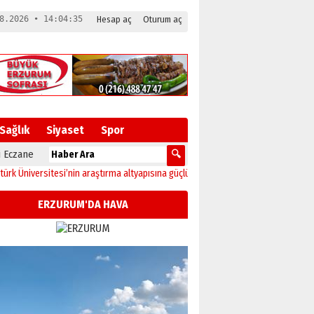
8.2026 • 14:04:36
Hesap aç
Oturum aç
Sağlık
Siyaset
Spor
 Eczane
versitesi’nin araştırma altyapısına güçlü onay
12:04
Oltu’da festival coşkusu 
ERZURUM'DA HAVA