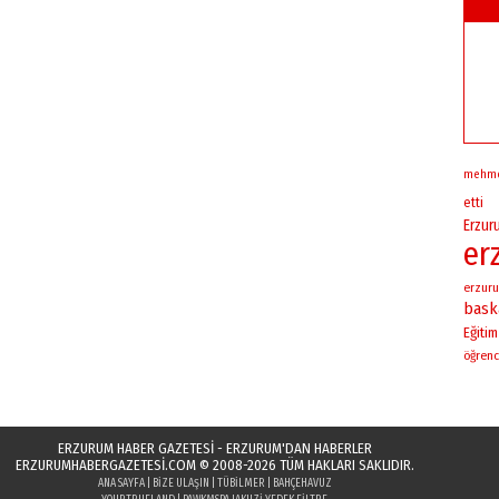
mehm
etti
Erzur
er
erzuru
bask
Eğitim
öğrenc
ERZURUM HABER GAZETESİ - ERZURUM'DAN HABERLER
ERZURUMHABERGAZETESI.COM
© 2008-2026 TÜM HAKLARI SAKLIDIR.
ANA SAYFA
|
BIZE ULAŞIN
|
TÜBILMER
|
BAHÇEHAVUZ