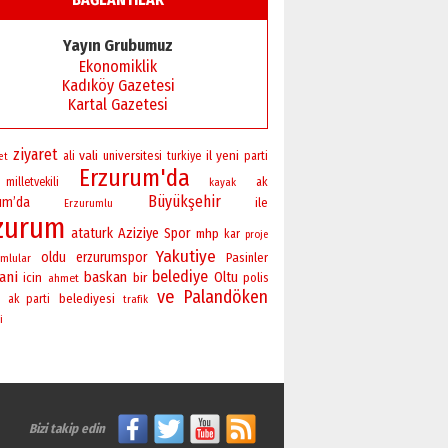
Başkan Sekmen’den Erzurum’a
bir vizyon proje daha!
Yayın Grubumuz
02 Ağustos 2026 Pazar
Ekonomiklik
Kadıköy Gazetesi
Kartal Gazetesi
ziyaret
vali
yeni
universitesi
il
ali
turkiye
parti
et
Erzurum'da
milletvekili
ak
kayak
Büyükşehir
um’da
ile
Erzurumlu
zurum
ataturk
Aziziye
Spor
mhp
kar
proje
Yakutiye
oldu
erzurumspor
Pasinler
mlular
belediye
ani
baskan
bir
Oltu
icin
polis
ahmet
ve
Palandöken
belediyesi
ak parti
trafik
i
Bizi takip edin