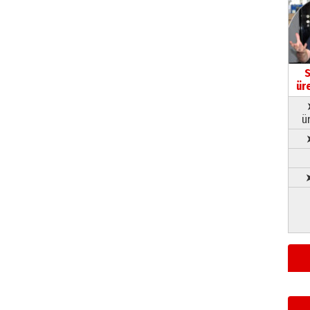
S
ür
ü
➤