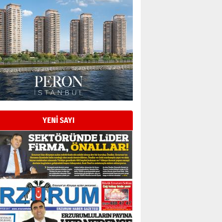
YENİ SAYI
Esat BİNDESEN