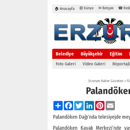
📰 Künye
✉ İletişim
☎ Rekla
🏠 Anasayfa
Belediye
Büyükşehir
Eğitim
Foto Galeri
Video Galeri
Röportajl
Erzurum Haber Gazetesi
»
Fl
Palandöken
Paylaş
Facebook
Twitter
LinkedIn
Pinterest
Email
Palandöken Dağı’nda telesiyejde mey
Palandöken Kayak Merkezi’nde yaş