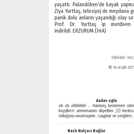
yaşattı. Palandöken’de kayak yapmak
Ziya Yurttaş, telesiyej de meydana g
panik dolu anların yaşandığı olay sı
Prof. Dr. Yurttaş ip merdiven
indirildi. ERZURUM (İHA)
Etiketler:
hoc
📆 16 Aralık 2
dadas oglu
oh oh ohhhhhh … Hanimiş benimmm olimpi
beyyllerrr ammmannn diiyelliim ;))) Herkes
olduğunu unutmayınn . saygılar ve sevgilerr
Nazlı Nalçacı Bağlar