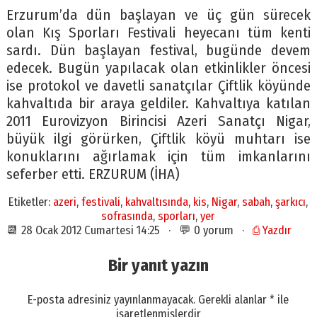
Erzurum’da dün başlayan ve üç gün sürecek
olan Kış Sporları Festivali heyecanı tüm kenti
sardı. Dün başlayan festival, bugünde devem
edecek. Bugün yapılacak olan etkinlikler öncesi
ise protokol ve davetli sanatçılar Çiftlik köyünde
kahvaltıda bir araya geldiler. Kahvaltıya katılan
2011 Eurovizyon Birincisi Azeri Sanatçı Nigar,
büyük ilgi görürken, Çiftlik köyü muhtarı ise
konuklarını ağırlamak için tüm imkanlarını
seferber etti. ERZURUM (İHA)
Etiketler:
azeri
,
festivali
,
kahvaltısında
,
kis
,
Nigar
,
sabah
,
şarkıcı
,
sofrasında
,
sporları
,
yer
📆 28 Ocak 2012 Cumartesi 14:25 · 💬 0 yorum ·
⎙ Yazdır
Bir yanıt yazın
E-posta adresiniz yayınlanmayacak.
Gerekli alanlar
*
ile
işaretlenmişlerdir