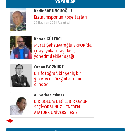
02 Ağustos 2026 Pazar
YAZARLAR
Kadir SABUNCUOĞLU
Erzurumspor’un köşe taşları
29 Haziran 2026 Pazartesi
Kenan GÜLERCİ
Murat Şahsuvaroğlu ERKON’da
çıtayı yukarı taşırken,
yönetimdekiler aşağı
çekmemeli!
Orhan BOZKURT
17 Şubat 2026 Salı
Bir fotoğraf, bir şehir, bir
gazeteci… Dizginler kimin
elinde?
31 Mart 2026 Salı
A. Berhan Yılmaz
BİR BÖLÜM DEĞİL, BİR ÖMÜR
SEÇİYORSUNUZ… “NEDEN
ATATÜRK ÜNİVERSİTESİ?”
28 Temmuz 2026 Salı
◀
▶
Ahmet Gökhan YAZICI
Ahmed Yesevi’den bir Alperen…