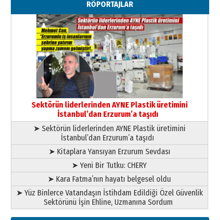
RÖPORTAJLAR
”Reisimiz” idi… Hakka yürüdü.!
26 Mart 2026 Perşembe
Cem Bakırcı
Ardında bıraktığı hatıralarıyla
gönül adamı Faruk Terzioğlu!
13 Mayıs 2026 Çarşamba
Esat BİNDESEN
Başkan Sekmen’den Erzurum’a
bir vizyon proje daha!
Sektörün liderlerinden AYNE Plastik üretimini
02 Ağustos 2026 Pazar
İstanbul’dan Erzurum’a taşıdı
➤ Sektörün liderlerinden AYNE Plastik üretimini
İstanbul’dan Erzurum’a taşıdı
➤ Kitaplara Yansıyan Erzurum Sevdası
➤ Yeni Bir Tutku: CHERY
➤ Kara Fatma’nın hayatı belgesel oldu
➤ Yüz Binlerce Vatandaşın İstihdam Edildiği Özel Güvenlik
Sektörünü İşin Ehline, Uzmanına Sordum