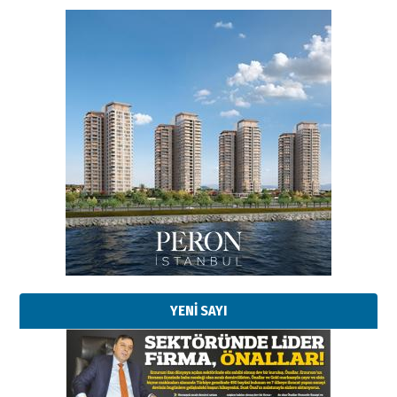
Esat BİNDESEN
Başkan Sekmen’den Erzurum’a
bir vizyon proje daha!
02 Ağustos 2026 Pazar
Kadir SABUNCUOĞLU
Erzurumspor’un köşe taşları
29 Haziran 2026 Pazartesi
YENİ SAYI
Kenan GÜLERCİ
Murat Şahsuvaroğlu ERKON’da
çıtayı yukarı taşırken,
yönetimdekiler aşağı
çekmemeli!