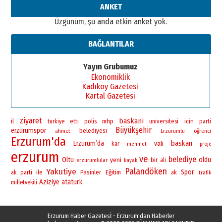
ANKET
Üzgünüm, şu anda etkin anket yok.
BAĞLANTILAR
Yayın Grubumuz
Ekonomiklik
Kadıköy Gazetesi
Kartal Gazetesi
ziyaret
baskani
il
polis
mhp
universitesi
icin
turkiye
etti
parti
Büyükşehir
erzurumspor
belediyesi
ahmet
öğrenci
Erzurumlu
Erzurum'da
baskan
Erzurum’da
vali
kar
mehmet
proje
erzurum
ve
belediye
Oltu
yeni
bir
oldu
erzurumlular
ali
kayak
Palandöken
Yakutiye
Spor
ile
Pasinler
Eğitim
ak parti
ak
trafik
Aziziye
ataturk
milletvekili
Erzurum Haber Gazetesİ - Erzurum'dan Haberler