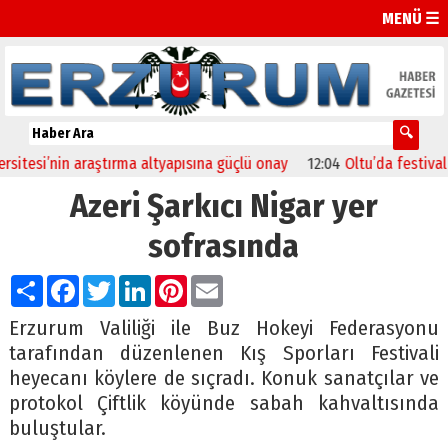
MENÜ ☰
tesi’nin araştırma altyapısına güçlü onay
12:04
Oltu’da festival coş
Azeri Şarkıcı Nigar yer
sofrasında
Paylaş
Facebook
Twitter
LinkedIn
Pinterest
Email
Erzurum Valiliği ile Buz Hokeyi Federasyonu
tarafından düzenlenen Kış Sporları Festivali
heyecanı köylere de sıçradı. Konuk sanatçılar ve
protokol Çiftlik köyünde sabah kahvaltısında
buluştular.