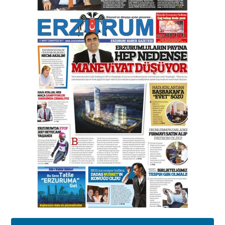
Orhan BOZKURT
17 Şubat 2026 Salı
Bir fotoğraf, bir şehir, bir
gazeteci… Dizginler kimin
elinde?
31 Mart 2026 Salı
A. Berhan Yılmaz
BİR BÖLÜM DEĞİL, BİR ÖMÜR
SEÇİYORSUNUZ… “NEDEN
ATATÜRK ÜNİVERSİTESİ?”
28 Temmuz 2026 Salı
Ahmet Gökhan YAZICI
Ahmed Yesevi’den bir Alperen…
”Reisimiz” idi… Hakka yürüdü.!
26 Mart 2026 Perşembe
Cem Bakırcı
Ardında bıraktığı hatıralarıyla
gönül adamı Faruk Terzioğlu!
13 Mayıs 2026 Çarşamba
Esat BİNDESEN
Başkan Sekmen’den Erzurum’a
bir vizyon proje daha!