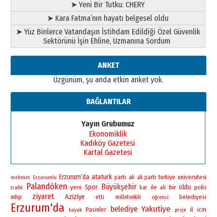
➤ Yeni Bir Tutku: CHERY
➤ Kara Fatma’nın hayatı belgesel oldu
➤ Yüz Binlerce Vatandaşın İstihdam Edildiği Özel Güvenlik
Sektörünü İşin Ehline, Uzmanına Sordum
ANKET
Üzgünüm, şu anda etkin anket yok.
BAĞLANTILAR
Yayın Grubumuz
Ekonomiklik
Kadıköy Gazetesi
Kartal Gazetesi
Erzurum’da
ataturk
universitesi
parti
ak
ak parti
turkiye
mehmet
Erzurumlu
Palandöken
Büyükşehir
yeni
Spor
bir
oldu
ile
polis
kar
ali
trafik
ziyaret
Aziziye
mhp
belediyesi
etti
milletvekili
öğrenci
Erzurum'da
Yakutiye
belediye
Pasinler
il
icin
kayak
proje