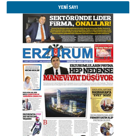
YENİ SAYI
Kenan GÜLERCİ
Murat Şahsuvaroğlu ERKON’da
çıtayı yukarı taşırken,
yönetimdekiler aşağı
çekmemeli!
Orhan BOZKURT
17 Şubat 2026 Salı
Bir fotoğraf, bir şehir, bir
gazeteci… Dizginler kimin
elinde?
31 Mart 2026 Salı
A. Berhan Yılmaz
BİR BÖLÜM DEĞİL, BİR ÖMÜR
SEÇİYORSUNUZ… “NEDEN
ATATÜRK ÜNİVERSİTESİ?”
28 Temmuz 2026 Salı
Ahmet Gökhan YAZICI
Ahmed Yesevi’den bir Alperen…
”Reisimiz” idi… Hakka yürüdü.!
26 Mart 2026 Perşembe
Cem Bakırcı
Ardında bıraktığı hatıralarıyla