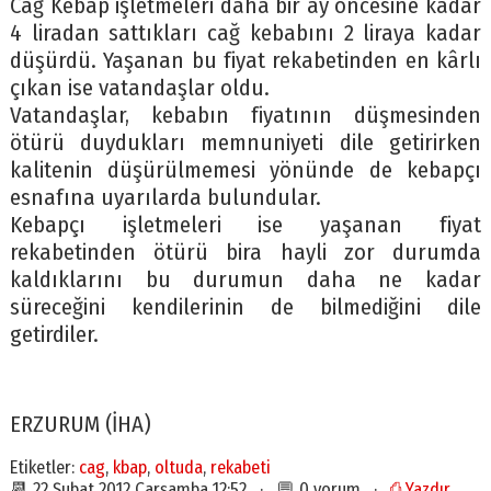
Cağ Kebap işletmeleri daha bir ay öncesine kadar
4 liradan sattıkları cağ kebabını 2 liraya kadar
düşürdü. Yaşanan bu fiyat rekabetinden en kârlı
çıkan ise vatandaşlar oldu.
Vatandaşlar, kebabın fiyatının düşmesinden
ötürü duydukları memnuniyeti dile getirirken
kalitenin düşürülmemesi yönünde de kebapçı
esnafına uyarılarda bulundular.
Kebapçı işletmeleri ise yaşanan fiyat
rekabetinden ötürü bira hayli zor durumda
kaldıklarını bu durumun daha ne kadar
süreceğini kendilerinin de bilmediğini dile
getirdiler.
ERZURUM (İHA)
Etiketler:
cag
,
kbap
,
oltuda
,
rekabeti
📆 22 Şubat 2012 Çarşamba 12:52 · 💬 0 yorum ·
⎙ Yazdır