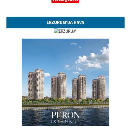
ERZURUM'DA HAVA
Esat BİNDESEN
Başkan Sekmen’den Erzurum’a
bir vizyon proje daha!
02 Ağustos 2026 Pazar
Kadir SABUNCUOĞLU
Erzurumspor’un köşe taşları
29 Haziran 2026 Pazartesi