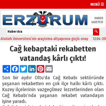
MENÜ ☰
türk Üniversitesi’nin araştırma altyapısına güçlü onay
12:04
Oltu’d
Cağ kebaptaki rekabetten
vatandaş kârlı çıktı!
Paylaş
Facebook
Twitter
LinkedIn
Pinterest
Email
Son bir aydır Oltu’da Cağ Kebabı sektöründe
yaşanan rekabetten en çok ilçe halkı kârlı çıktı.
Kuzey ilçelerinin vazgeçilmez lezzetlerinden olan
Cağ Kebabı’nda yaşanan rekabet vatandaşın
işine yaradı.