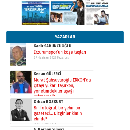
gönül adamı Faruk Terzioğlu!
13 Mayıs 2026 Çarşamba
Esat BİNDESEN
Başkan Sekmen’den Erzurum’a
bir vizyon proje daha!
02 Ağustos 2026 Pazar
YAZARLAR
Kadir SABUNCUOĞLU
Erzurumspor’un köşe taşları
29 Haziran 2026 Pazartesi
Kenan GÜLERCİ
Murat Şahsuvaroğlu ERKON’da
çıtayı yukarı taşırken,
yönetimdekiler aşağı
çekmemeli!
Orhan BOZKURT
17 Şubat 2026 Salı
Bir fotoğraf, bir şehir, bir
gazeteci… Dizginler kimin
elinde?
31 Mart 2026 Salı
A. Berhan Yılmaz