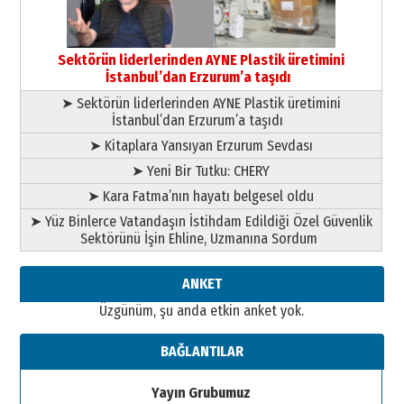
Esat BİNDESEN
Başkan Sekmen’den Erzurum’a
bir vizyon proje daha!
Sektörün liderlerinden AYNE Plastik üretimini
02 Ağustos 2026 Pazar
İstanbul’dan Erzurum’a taşıdı
➤ Sektörün liderlerinden AYNE Plastik üretimini
İstanbul’dan Erzurum’a taşıdı
➤ Kitaplara Yansıyan Erzurum Sevdası
➤ Yeni Bir Tutku: CHERY
➤ Kara Fatma’nın hayatı belgesel oldu
➤ Yüz Binlerce Vatandaşın İstihdam Edildiği Özel Güvenlik
Sektörünü İşin Ehline, Uzmanına Sordum
ANKET
Üzgünüm, şu anda etkin anket yok.
BAĞLANTILAR
Yayın Grubumuz