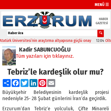
MENÜ ☰
niversitesi’nin araştırma altyapısına güçlü onay
12:04
Oltu’da fest
Kadir SABUNCUOĞLU
Tüm yazıları için tıklayınız.
Tebriz’le kardeşlik olur mu?
Paylaş
Facebook
Twitter
LinkedIn
Pinterest
Email
Büyükşehir Belediyesinin kardeşlik projesi
nedeniyle 25- 28 Şubat günlerini İran’da geçirdik.
Erzurum’dan Tebriz’e yolculuk, Çifte Minareli