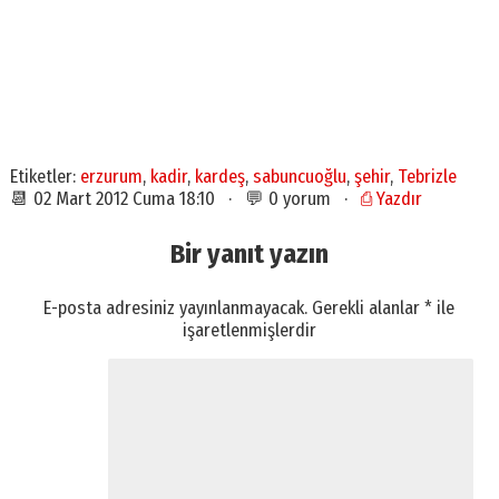
Etiketler:
erzurum
,
kadir
,
kardeş
,
sabuncuoğlu
,
şehir
,
Tebrizle
📆 02 Mart 2012 Cuma 18:10 · 💬 0 yorum ·
⎙ Yazdır
Bir yanıt yazın
E-posta adresiniz yayınlanmayacak.
Gerekli alanlar
*
ile
işaretlenmişlerdir