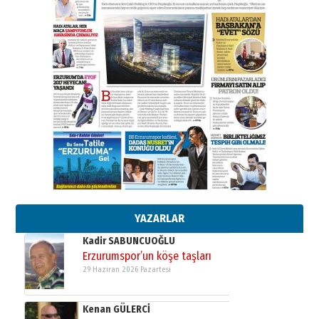
ATATÜRK ÜNİVERSİTESİ?”
28 Temmuz 2026 Salı
Ahmet Gökhan YAZICI
Ahmed Yesevi’den bir Alperen…
”Reisimiz” idi… Hakka yürüdü.!
26 Mart 2026 Perşembe
Cem Bakırcı
Ardında bıraktığı hatıralarıyla
gönül adamı Faruk Terzioğlu!
13 Mayıs 2026 Çarşamba
Esat BİNDESEN
Başkan Sekmen’den Erzurum’a
bir vizyon proje daha!
02 Ağustos 2026 Pazar
YAZARLAR
Kadir SABUNCUOĞLU
Erzurumspor’un köşe taşları
29 Haziran 2026 Pazartesi
Kenan GÜLERCİ