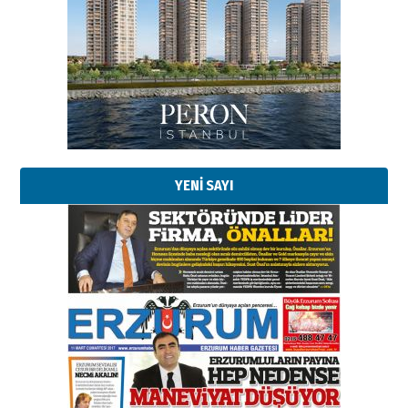
Esat BİNDESEN
Başkan Sekmen’den Erzurum’a
bir vizyon proje daha!
02 Ağustos 2026 Pazar
Kadir SABUNCUOĞLU
Erzurumspor’un köşe taşları
29 Haziran 2026 Pazartesi
YENİ SAYI
Kenan GÜLERCİ
Murat Şahsuvaroğlu ERKON’da
çıtayı yukarı taşırken,
yönetimdekiler aşağı
çekmemeli!
Orhan BOZKURT
17 Şubat 2026 Salı
Bir fotoğraf, bir şehir, bir
gazeteci… Dizginler kimin
elinde?
31 Mart 2026 Salı
A. Berhan Yılmaz
BİR BÖLÜM DEĞİL, BİR ÖMÜR
SEÇİYORSUNUZ… “NEDEN