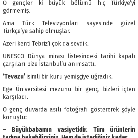
O gençler ki büyük bölümü hiç Türkiye’yi
görmemiş.
Ama Türk Televizyonları sayesinde güzel
Türkçe’ye sahip olmuşlar.
Azeri kenti Tebriz’i çok da sevdik.
UNESCO Dünya mirası listesindeki tarihi kapalı
çarşıları bize İstanbul’u anımsattı.
‘Tevazu’
isimli bir kuru yemişçiye uğradık.
Ege Üniversitesi mezunu bir genç, bizleri içten
karşıladı.
O genç duvarda asılı fotoğrafı göstererek şöyle
konuştu:
– Büyükbabamın vasiyetidir. Tüm ürünlerin
tadına bakabilirsiniz. Hem de istediğiniz kadar.