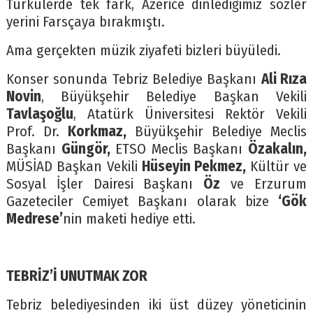
Türkülerde tek fark, Azerice dinlediğimiz sözler
yerini Farsçaya bırakmıştı.
Ama gerçekten müzik ziyafeti bizleri büyüledi.
Konser sonunda Tebriz Belediye Başkanı
Ali Rıza
Novin
, Büyükşehir Belediye Başkan Vekili
Tavlaşoğlu
, Atatürk Üniversitesi Rektör Vekili
Prof. Dr.
Korkmaz,
Büyükşehir Belediye Meclis
Başkanı
Güngör,
ETSO Meclis Başkanı
Özakalın,
MÜSİAD Başkan Vekili
Hüseyin Pekmez,
Kültür ve
Sosyal İşler Dairesi Başkanı
Öz
ve Erzurum
Gazeteciler Cemiyet Başkanı olarak bize
‘Gök
Medrese’
nin maketi hediye etti.
TEBRİZ’İ UNUTMAK ZOR
Tebriz belediyesinden iki üst düzey yöneticinin