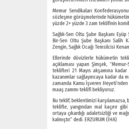
Memur Sendikaları Konfederasyonu 
sözleşme görüşmelerinde hükümetin tekl
yüzde 2+ yüzde 3 zam teklifinin komik
Sağlık-Sen Oltu Şube Başkanı Eyüp 
Bir-Sen Oltu Şube Başkanı Salih 
Zengin, Sağlık Ocağı Temsilcisi Kenan
Ellerinde dövizlerle hükümetin tek
açıklaması yapan Şimşek, “Memur-Se
teklifleri 21 Mayıs akşamına kadar
kazanımlar sağlayıncaya kadar da m
zamanda Kamu İşveren Heyeti’nden y
maaş zammı teklifi bekliyoruz.
Bu teklif, beklentimizi karşılamazsa, 
teklifle, yangından mal kaçırır gi
ortaya çıkardığı adaletsizliği ve mağ
kalmıştır.” dedi. ERZURUM (İHA)