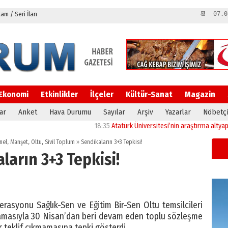
m / Seri İlan
📆 07.0
Ekonomi
Etkinlikler
İlçeler
Kültür-Sanat
Magazin
ar
Anket
Hava Durumu
Sayılar
Arşiv
Yazarlar
Nöbetçi
18:35
Atatürk Üniversitesi’nin araştırma altyapısına
nel
,
Manşet
,
Oltu
,
Sivil Toplum
»
Sendikaların 3+3 Tepkisi!
ların 3+3 Tepkisi!
rasyonu Sağlık-Sen ve Eğitim Bir-Sen Oltu temsilcileri
ıklamasıyla 30 Nisan’dan beri devam eden toplu sözleşme
 teklif çıkmamasına tepki gösterdi.