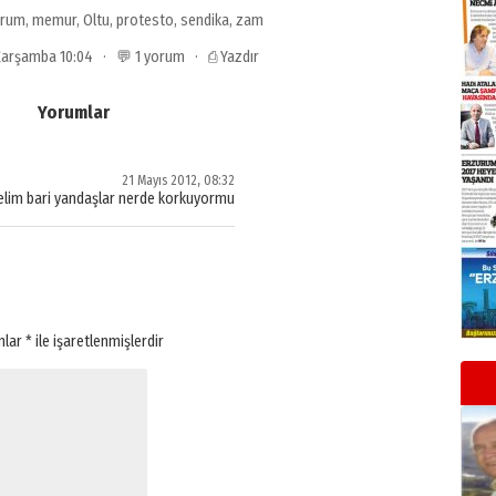
urum
,
memur
,
Oltu
,
protesto
,
sendika
,
zam
 Çarşamba 10:04 · 💬 1 yorum ·
⎙ Yazdır
Yorumlar
21 Mayıs 2012, 08:32
ülelim bari yandaşlar nerde korkuyormu
anlar
*
ile işaretlenmişlerdir