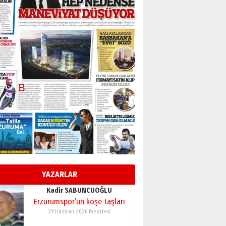
BİR BÖLÜM DEĞİL, BİR ÖMÜR
SEÇİYORSUNUZ… “NEDEN
ATATÜRK ÜNİVERSİTESİ?”
28 Temmuz 2026 Salı
Ahmet Gökhan YAZICI
Ahmed Yesevi’den bir
Alperen… ”Reisimiz” idi…
Hakka yürüdü.!
26 Mart 2026 Perşembe
Cem Bakırcı
Ardında bıraktığı hatıralarıyla
gönül adamı Faruk Terzioğlu!
13 Mayıs 2026 Çarşamba
Esat BİNDESEN
Başkan Sekmen’den Erzurum’a
bir vizyon proje daha!
YAZARLAR
02 Ağustos 2026 Pazar
Kadir SABUNCUOĞLU
Erzurumspor’un köşe taşları
29 Haziran 2026 Pazartesi