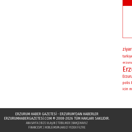
ziya
turkiy
erzuru
Er
Erzur
polis
icin
mi
ERZURUM HABER GAZETESİ - ERZURUM'DAN HABERLER
ERZURUMHABERGAZETESI.COM
© 2008-2026 TÜM HAKLARI SAKLIDIR.
ANA SAYFA
|
BIZE ULAŞIN
|
TÜBILMER
|
BAHÇEHAVUZ
FINANCESPC
|
HOBLEI
MSPA JAKUZI YEDEK FILTRE