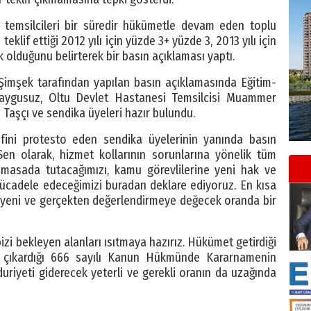
temsilcileri bir süredir hükümetle devam eden toplu
if ettiği 2012 yılı için yüzde 3+ yüzde 3, 2013 yılı için
 olduğunu belirterek bir basın açıklaması yaptı.
Şimşek tarafından yapılan basın açıklamasında Eğitim-
Kaygusuz, Oltu Devlet Hastanesi Temsilcisi Muammer
 Taşçı ve sendika üyeleri hazır bulundu.
lifini protesto eden sendika üyelerinin yanında basın
n olarak, hizmet kollarının sorunlarına yönelik tüm
 masada tutacağımızı, kamu görevlilerine yeni hak ve
ücadele edeceğimizi buradan deklare ediyoruz. En kısa
eni ve gerçekten değerlendirmeye değecek oranda bir
bizi bekleyen alanları ısıtmaya hazırız. Hükümet getirdiği
bi çıkardığı 666 sayılı Kanun Hükmünde Kararnamenin
duriyeti giderecek yeterli ve gerekli oranın da uzağında