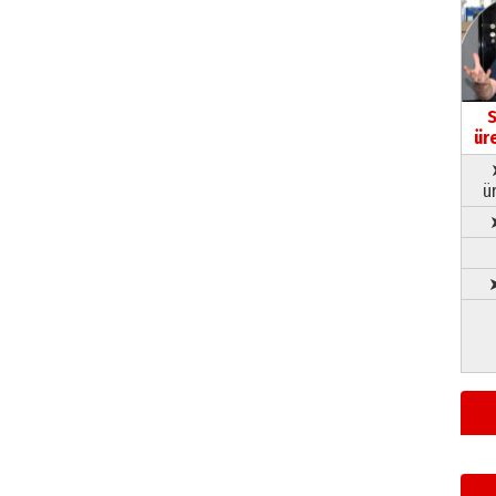
S
ür
ü
➤