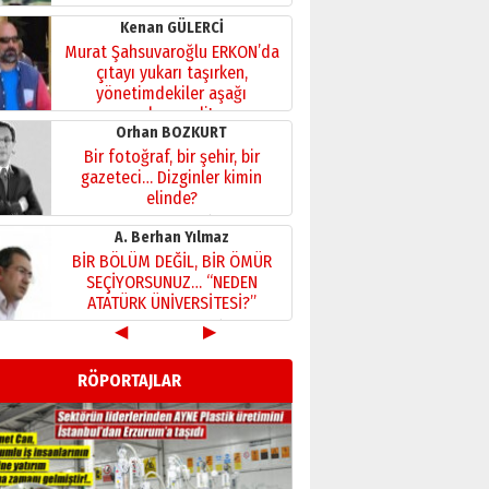
Kenan GÜLERCİ
Murat Şahsuvaroğlu ERKON’da
çıtayı yukarı taşırken,
yönetimdekiler aşağı
çekmemeli!
Orhan BOZKURT
17 Şubat 2026 Salı
Bir fotoğraf, bir şehir, bir
gazeteci… Dizginler kimin
elinde?
31 Mart 2026 Salı
A. Berhan Yılmaz
BİR BÖLÜM DEĞİL, BİR ÖMÜR
SEÇİYORSUNUZ… “NEDEN
ATATÜRK ÜNİVERSİTESİ?”
28 Temmuz 2026 Salı
◀
▶
Ahmet Gökhan YAZICI
Ahmed Yesevi’den bir
RÖPORTAJLAR
Alperen… ”Reisimiz” idi…
Hakka yürüdü.!
26 Mart 2026 Perşembe
Cem Bakırcı
Ardında bıraktığı hatıralarıyla