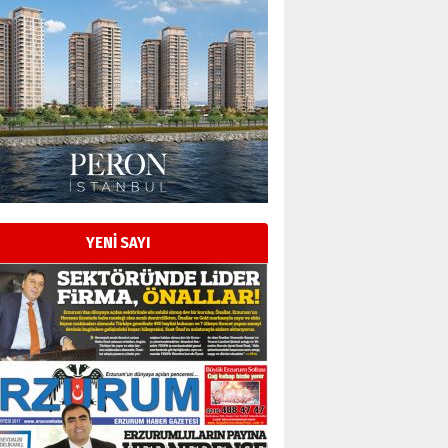
Esat BİNDESEN
Başkan Sekmen’den Erzurum’a
bir vizyon proje daha!
02 Ağustos 2026 Pazar
Kadir SABUNCUOĞLU
Erzurumspor’un köşe taşları
29 Haziran 2026 Pazartesi
YENİ SAYI
Kenan GÜLERCİ
Murat Şahsuvaroğlu ERKON’da
çıtayı yukarı taşırken,
yönetimdekiler aşağı
çekmemeli!
Orhan BOZKURT
17 Şubat 2026 Salı
Bir fotoğraf, bir şehir, bir
gazeteci… Dizginler kimin
elinde?
31 Mart 2026 Salı
A. Berhan Yılmaz