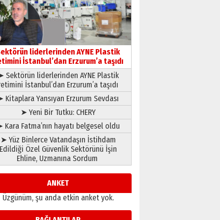
gönül adamı Faruk Terzioğlu!
13 Mayıs 2026 Çarşamba
Esat BİNDESEN
Başkan Sekmen’den Erzurum’a
bir vizyon proje daha!
ektörün liderlerinden AYNE Plastik
02 Ağustos 2026 Pazar
etimini İstanbul’dan Erzurum’a taşıdı
➤ Sektörün liderlerinden AYNE Plastik
retimini İstanbul’dan Erzurum’a taşıdı
➤ Kitaplara Yansıyan Erzurum Sevdası
➤ Yeni Bir Tutku: CHERY
 Kara Fatma’nın hayatı belgesel oldu
➤ Yüz Binlerce Vatandaşın İstihdam
Edildiği Özel Güvenlik Sektörünü İşin
Ehline, Uzmanına Sordum
ANKET
Üzgünüm, şu anda etkin anket yok.
BAĞLANTILAR