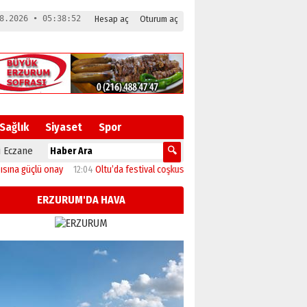
8.2026 • 05:38:53
Hesap aç
Oturum aç
Sağlık
Siyaset
Spor
 Eczane
 güçlü onay
12:04
Oltu’da festival coşkusu konserle zirveye ulaştı
11:46
Başk
ERZURUM'DA HAVA