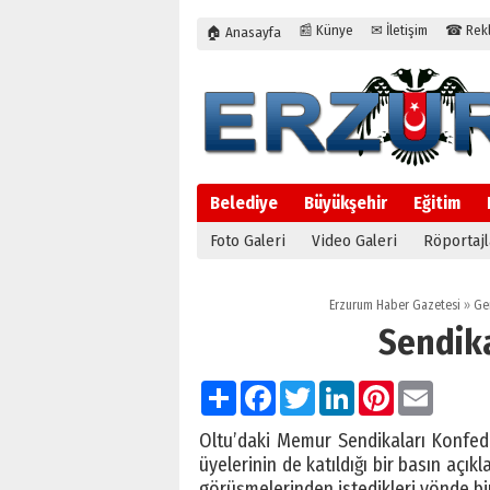
📰 Künye
✉ İletişim
☎ Rekla
🏠 Anasayfa
Belediye
Büyükşehir
Eğitim
Foto Galeri
Video Galeri
Röportajl
Erzurum Haber Gazetesi
»
Ge
Sendika
Paylaş
Facebook
Twitter
LinkedIn
Pinterest
Email
Oltu’daki Memur Sendikaları Konfede
üyelerinin de katıldığı bir basın aç
görüşmelerinden istedikleri yönde bir