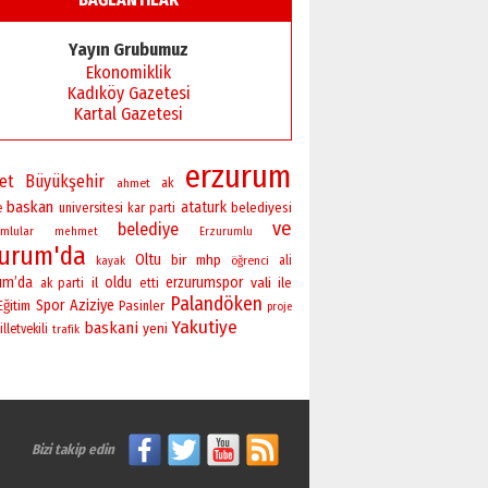
Yayın Grubumuz
Ekonomiklik
Kadıköy Gazetesi
Kartal Gazetesi
erzurum
ret
Büyükşehir
ahmet
ak
baskan
ataturk
universitesi
belediyesi
e
kar
parti
ve
belediye
mlular
mehmet
Erzurumlu
zurum'da
Oltu
bir
mhp
öğrenci
ali
kayak
um’da
oldu
erzurumspor
vali
il
ile
ak parti
etti
Palandöken
Spor
Aziziye
Eğitim
Pasinler
proje
Yakutiye
baskani
yeni
lletvekili
trafik
Bizi takip edin