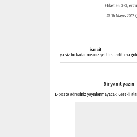
Etiketler:
3+3
,
erz
📆 16 Mayıs 2012
ismail
ya siz bu kadar mısınız yetkili sendika ha g
Bir yanıt yazın
E-posta adresiniz yayınlanmayacak.
Gerekli al