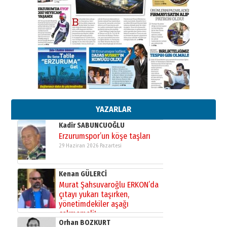
26 Mart 2026 Perşembe
Cem Bakırcı
Ardında bıraktığı hatıralarıyla
gönül adamı Faruk Terzioğlu!
13 Mayıs 2026 Çarşamba
Esat BİNDESEN
Başkan Sekmen’den Erzurum’a
bir vizyon proje daha!
02 Ağustos 2026 Pazar
YAZARLAR
Kadir SABUNCUOĞLU
Erzurumspor’un köşe taşları
29 Haziran 2026 Pazartesi
Kenan GÜLERCİ
Murat Şahsuvaroğlu ERKON’da
çıtayı yukarı taşırken,
yönetimdekiler aşağı
çekmemeli!
Orhan BOZKURT
17 Şubat 2026 Salı