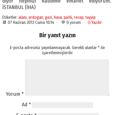
diyor hepinizi Rabbime emanet ediyorum.”
İSTANBUL (İHA)
Etiketler:
alanı
,
erdogan
,
gezi
,
hava
,
parki
,
recep
,
tayyip
📆 07 Haziran 2013 Cuma 10:14 · 💬 0 yorum ·
⎙ Yazdır
Bir yanıt yazın
E-posta adresiniz yayınlanmayacak.
Gerekli alanlar
*
ile
işaretlenmişlerdir
Yorum
*
Ad
*