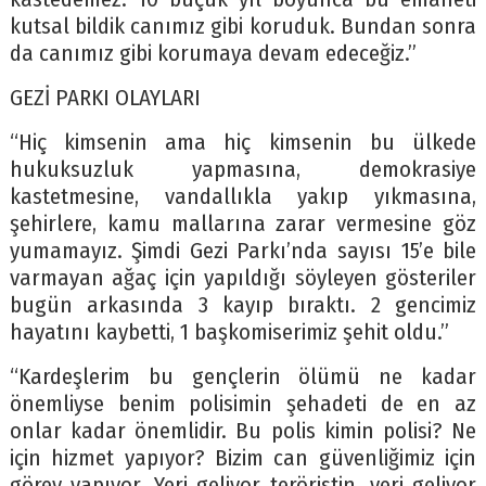
kutsal bildik canımız gibi koruduk. Bundan sonra
da canımız gibi korumaya devam edeceğiz.”
GEZİ PARKI OLAYLARI
“Hiç kimsenin ama hiç kimsenin bu ülkede
hukuksuzluk yapmasına, demokrasiye
kastetmesine, vandallıkla yakıp yıkmasına,
şehirlere, kamu mallarına zarar vermesine göz
yumamayız. Şimdi Gezi Parkı’nda sayısı 15’e bile
varmayan ağaç için yapıldığı söyleyen gösteriler
bugün arkasında 3 kayıp bıraktı. 2 gencimiz
hayatını kaybetti, 1 başkomiserimiz şehit oldu.”
“Kardeşlerim bu gençlerin ölümü ne kadar
önemliyse benim polisimin şehadeti de en az
onlar kadar önemlidir. Bu polis kimin polisi? Ne
için hizmet yapıyor? Bizim can güvenliğimiz için
görev yapıyor. Yeri geliyor teröristin, yeri geliyor