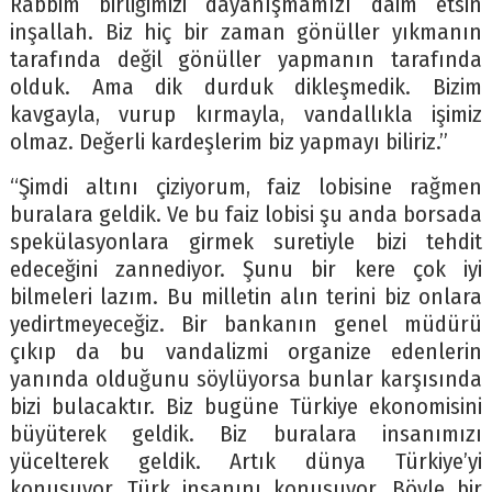
Rabbim birliğimizi dayanışmamızı daim etsin
inşallah. Biz hiç bir zaman gönüller yıkmanın
tarafında değil gönüller yapmanın tarafında
olduk. Ama dik durduk dikleşmedik. Bizim
kavgayla, vurup kırmayla, vandallıkla işimiz
olmaz. Değerli kardeşlerim biz yapmayı biliriz.”
“Şimdi altını çiziyorum, faiz lobisine rağmen
buralara geldik. Ve bu faiz lobisi şu anda borsada
spekülasyonlara girmek suretiyle bizi tehdit
edeceğini zannediyor. Şunu bir kere çok iyi
bilmeleri lazım. Bu milletin alın terini biz onlara
yedirtmeyeceğiz. Bir bankanın genel müdürü
çıkıp da bu vandalizmi organize edenlerin
yanında olduğunu söylüyorsa bunlar karşısında
bizi bulacaktır. Biz bugüne Türkiye ekonomisini
büyüterek geldik. Biz buralara insanımızı
yücelterek geldik. Artık dünya Türkiye’yi
konuşuyor, Türk insanını konuşuyor. Böyle bir