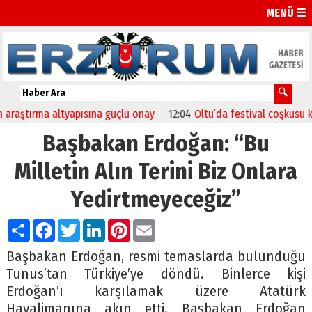
MENÜ ☰
tırma altyapısına güçlü onay
12:04
Oltu’da festival coşkusu konserle
Başbakan Erdoğan: “Bu
Milletin Alın Terini Biz Onlara
Yedirtmeyeceğiz”
Paylaş
Facebook
Twitter
LinkedIn
Pinterest
Email
Başbakan Erdoğan, resmi temaslarda bulunduğu
Tunus’tan Türkiye’ye döndü. Binlerce kişi
Erdoğan’ı karşılamak üzere Atatürk
Havalimanına akın etti. Başbakan Erdoğan