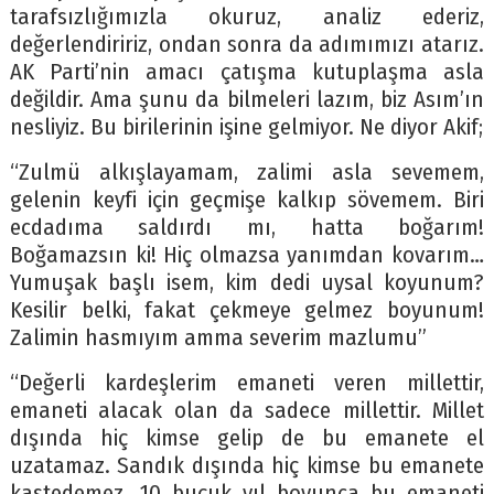
tarafsızlığımızla okuruz, analiz ederiz,
değerlendiririz, ondan sonra da adımımızı atarız.
AK Parti’nin amacı çatışma kutuplaşma asla
değildir. Ama şunu da bilmeleri lazım, biz Asım’ın
nesliyiz. Bu birilerinin işine gelmiyor. Ne diyor Akif;
“Zulmü alkışlayamam, zalimi asla sevemem,
gelenin keyfi için geçmişe kalkıp sövemem. Biri
ecdadıma saldırdı mı, hatta boğarım!
Boğamazsın ki! Hiç olmazsa yanımdan kovarım…
Yumuşak başlı isem, kim dedi uysal koyunum?
Kesilir belki, fakat çekmeye gelmez boyunum!
Zalimin hasmıyım amma severim mazlumu”
“Değerli kardeşlerim emaneti veren millettir,
emaneti alacak olan da sadece millettir. Millet
dışında hiç kimse gelip de bu emanete el
uzatamaz. Sandık dışında hiç kimse bu emanete
kastedemez. 10 buçuk yıl boyunca bu emaneti