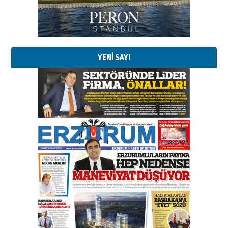
Kadir SABUNCUOĞLU
Erzurumspor’un köşe taşları
29 Haziran 2026 Pazartesi
YENİ SAYI
Kenan GÜLERCİ
Murat Şahsuvaroğlu ERKON’da
çıtayı yukarı taşırken,
yönetimdekiler aşağı
çekmemeli!
Orhan BOZKURT
17 Şubat 2026 Salı
Bir fotoğraf, bir şehir, bir
gazeteci… Dizginler kimin
elinde?
31 Mart 2026 Salı
A. Berhan Yılmaz
BİR BÖLÜM DEĞİL, BİR ÖMÜR
SEÇİYORSUNUZ… “NEDEN
ATATÜRK ÜNİVERSİTESİ?”
28 Temmuz 2026 Salı
Ahmet Gökhan YAZICI
Ahmed Yesevi’den bir Alperen…
”Reisimiz” idi… Hakka yürüdü.!