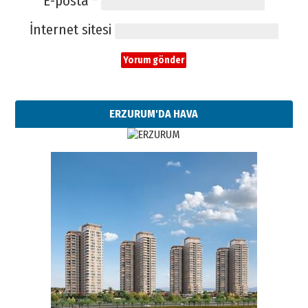
E-posta
*
İnternet sitesi
ERZURUM'DA HAVA
Esat BİNDESEN
Başkan Sekmen’den Erzurum’a
bir vizyon proje daha!
02 Ağustos 2026 Pazar