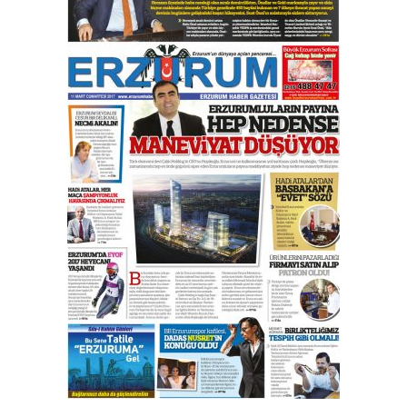
çekmemeli!
Orhan BOZKURT
17 Şubat 2026 Salı
Bir fotoğraf, bir şehir, bir
gazeteci… Dizginler kimin
elinde?
31 Mart 2026 Salı
A. Berhan Yılmaz
BİR BÖLÜM DEĞİL, BİR ÖMÜR
SEÇİYORSUNUZ… “NEDEN
ATATÜRK ÜNİVERSİTESİ?”
28 Temmuz 2026 Salı
Ahmet Gökhan YAZICI
Ahmed Yesevi’den bir Alperen…
”Reisimiz” idi… Hakka yürüdü.!
26 Mart 2026 Perşembe
Cem Bakırcı
Ardında bıraktığı hatıralarıyla
gönül adamı Faruk Terzioğlu!
13 Mayıs 2026 Çarşamba
Esat BİNDESEN
Başkan Sekmen’den Erzurum’a