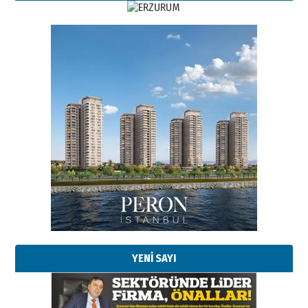
Esat BİNDESEN
Başkan Sekmen’den Erzurum’a
bir vizyon proje daha!
02 Ağustos 2026 Pazar
Kadir SABUNCUOĞLU
Erzurumspor’un köşe taşları
29 Haziran 2026 Pazartesi
YENİ SAYI
Kenan GÜLERCİ
Murat Şahsuvaroğlu ERKON’da
çıtayı yukarı taşırken,
yönetimdekiler aşağı