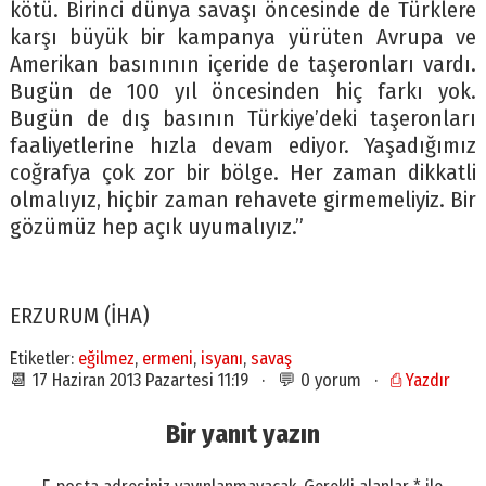
kötü. Birinci dünya savaşı öncesinde de Türklere
karşı büyük bir kampanya yürüten Avrupa ve
Amerikan basınının içeride de taşeronları vardı.
Bugün de 100 yıl öncesinden hiç farkı yok.
Bugün de dış basının Türkiye’deki taşeronları
faaliyetlerine hızla devam ediyor. Yaşadığımız
coğrafya çok zor bir bölge. Her zaman dikkatli
olmalıyız, hiçbir zaman rehavete girmemeliyiz. Bir
gözümüz hep açık uyumalıyız.”
ERZURUM (İHA)
Etiketler:
eğilmez
,
ermeni
,
isyanı
,
savaş
📆 17 Haziran 2013 Pazartesi 11:19 · 💬 0 yorum ·
⎙ Yazdır
Bir yanıt yazın
E-posta adresiniz yayınlanmayacak.
Gerekli alanlar
*
ile