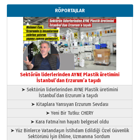
Ahmed Yesevi’den bir Alperen…
RÖPORTAJLAR
”Reisimiz” idi… Hakka yürüdü.!
26 Mart 2026 Perşembe
Cem Bakırcı
Ardında bıraktığı hatıralarıyla
gönül adamı Faruk Terzioğlu!
13 Mayıs 2026 Çarşamba
Esat BİNDESEN
Başkan Sekmen’den Erzurum’a
bir vizyon proje daha!
Sektörün liderlerinden AYNE Plastik üretimini
02 Ağustos 2026 Pazar
İstanbul’dan Erzurum’a taşıdı
➤ Sektörün liderlerinden AYNE Plastik üretimini
İstanbul’dan Erzurum’a taşıdı
➤ Kitaplara Yansıyan Erzurum Sevdası
➤ Yeni Bir Tutku: CHERY
➤ Kara Fatma’nın hayatı belgesel oldu
➤ Yüz Binlerce Vatandaşın İstihdam Edildiği Özel Güvenlik
Sektörünü İşin Ehline, Uzmanına Sordum