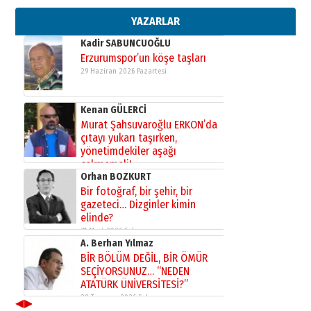
bir vizyon proje daha!
02 Ağustos 2026 Pazar
YAZARLAR
Kadir SABUNCUOĞLU
Erzurumspor’un köşe taşları
29 Haziran 2026 Pazartesi
Kenan GÜLERCİ
Murat Şahsuvaroğlu ERKON’da
çıtayı yukarı taşırken,
yönetimdekiler aşağı
çekmemeli!
Orhan BOZKURT
17 Şubat 2026 Salı
Bir fotoğraf, bir şehir, bir
gazeteci… Dizginler kimin
elinde?
31 Mart 2026 Salı
A. Berhan Yılmaz
BİR BÖLÜM DEĞİL, BİR ÖMÜR
SEÇİYORSUNUZ… “NEDEN
ATATÜRK ÜNİVERSİTESİ?”
28 Temmuz 2026 Salı
◀
▶
Ahmet Gökhan YAZICI