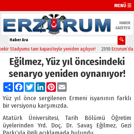
MENÜ ☰
Stadyumu tam kapasiteyle yeniden açılıyor!
23:10
Erzurum’da sağlık
Eğilmez, Yüz yıl öncesindeki
senaryo yeniden oynanıyor!
Paylaş
Facebook
Twitter
LinkedIn
Pinterest
Email
Yüz yıl önce sergilenen Ermeni isyanının farklı
bir versiyonu karşımızda.
Atatürk Üniversitesi, Tarih Bölümü Öğretim
üyelerinden Yrd. Doç. Dr. Savaş Eğilmez, Gezi
Parkı’yla ilgili açıklamada bulundu.