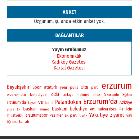
ANKET
Üzgünüm, şu anda etkin anket yok.
BAĞLANTILAR
Yayın Grubumuz
Ekonomiklik
Kadıköy Gazetesi
Kartal Gazetesi
erzurum
Büyükşehir
Spor
ataturk
yeni
Oltu
polis
parti
oldu
belediyesi
mhp
Eğitim
erzurumlular
turkiye
mehmet
Erzurumlu
Erzurum'da
ve
Palandöken
Erzurum’da
bir
Aziziye
il
kayak
belediye
baskan
baskani
universitesi
ile
icin
ak
ahmet
etti
proje
Yakutiye
ziyaret
erzurumspor
vali
Pasinler
milletvekili
ak parti
trafik
öğrenci
kar
ali