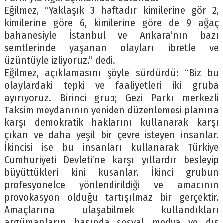
Eğilmez, “Yaklaşık 3 haftadır kimilerine gör 2,
kimilerine göre 6, kimilerine göre de 9 ağaç
bahanesiyle İstanbul ve Ankara’nın bazı
semtlerinde yaşanan olayları ibretle ve
üzüntüyle izliyoruz.” dedi.
Eğilmez, açıklamasını şöyle sürdürdü: “Biz bu
olaylardaki tepki ve faaliyetleri iki gruba
ayırıyoruz. Birinci grup; Gezi Parkı merkezli
Taksim meydanının yeniden düzenlemesi planına
karşı demokratik haklarını kullanarak karşı
çıkan ve daha yeşil bir çevre isteyen insanlar.
İkincisi ise bu insanları kullanarak Türkiye
Cumhuriyeti Devleti’ne karşı yıllardır besleyip
büyüttükleri kini kusanlar. İkinci grubun
profesyonelce yönlendirildiği ve amacının
provokasyon olduğu tartışılmaz bir gerçektir.
Amaçlarına ulaşabilmek kullandıkları
argümanların başında sosyal medya ve dış