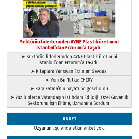
Ardında bıraktığı hatıralarıyla
gönül adamı Faruk Terzioğlu!
13 Mayıs 2026 Çarşamba
Esat BİNDESEN
Başkan Sekmen’den Erzurum’a
bir vizyon proje daha!
Sektörün liderlerinden AYNE Plastik üretimini
02 Ağustos 2026 Pazar
İstanbul’dan Erzurum’a taşıdı
➤ Sektörün liderlerinden AYNE Plastik üretimini
İstanbul’dan Erzurum’a taşıdı
➤ Kitaplara Yansıyan Erzurum Sevdası
➤ Yeni Bir Tutku: CHERY
➤ Kara Fatma’nın hayatı belgesel oldu
➤ Yüz Binlerce Vatandaşın İstihdam Edildiği Özel Güvenlik
Sektörünü İşin Ehline, Uzmanına Sordum
ANKET
Üzgünüm, şu anda etkin anket yok.