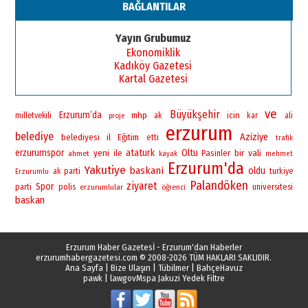
BAĞLANTILAR
Yayın Grubumuz
Ekonomiklik
Kadıköy Gazetesi
Kartal Gazetesi
ve
Büyükşehir
Erzurum’da
mhp
icin
milletvekili
ak
kar
ali
proje
erzurum
belediye
Aziziye
belediyesi
il
Eğitim
etti
trafik
erzurumspor
yeni
ataturk
Oltu
bir
vali
ile
Pasinler
ahmet
kayak
mehmet
Erzurum'da
Yakutiye
baskani
oldu
ak parti
turkiye
Erzurumlu
Palandöken
ziyaret
Spor
polis
universitesi
parti
erzurumlular
öğrenci
baskan
Erzurum Haber Gazetesİ - Erzurum'dan Haberler
erzurumhabergazetesi.com
© 2008-2026 TÜM HAKLARI SAKLIDIR.
Ana Sayfa
|
Bize Ulaşın
|
Tübilmer
|
BahçeHavuz
pawk
|
lawgov
Mspa Jakuzi Yedek Filtre