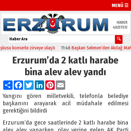
MENÜ ☰
u konserle zirveye ulaştı
11:46
Başkan Sekmen’den Akdağ Mahalles
Erzurum’da 2 katlı harabe
bina alev alev yandı
Paylaş
Facebook
Twitter
LinkedIn
Pinterest
Email
Yangını gören milletvekili, telefonla belediye
başkanını arayarak acil müdahale edilmesi
gerektiğini bildirdi
Erzurum’da gece saatlerinde 2 katlı harabe bina
alev alev yanarken, olay yerine gelen AK Parti