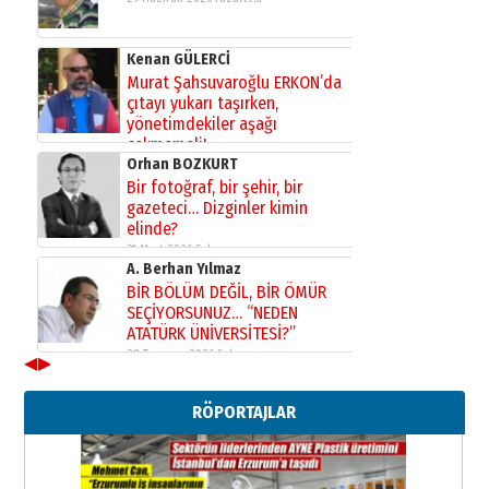
Kenan GÜLERCİ
Murat Şahsuvaroğlu ERKON’da
çıtayı yukarı taşırken,
yönetimdekiler aşağı
çekmemeli!
Orhan BOZKURT
17 Şubat 2026 Salı
Bir fotoğraf, bir şehir, bir
gazeteci… Dizginler kimin
elinde?
31 Mart 2026 Salı
A. Berhan Yılmaz
BİR BÖLÜM DEĞİL, BİR ÖMÜR
SEÇİYORSUNUZ… “NEDEN
ATATÜRK ÜNİVERSİTESİ?”
28 Temmuz 2026 Salı
◀
▶
Ahmet Gökhan YAZICI
Ahmed Yesevi’den bir Alperen…
RÖPORTAJLAR
”Reisimiz” idi… Hakka yürüdü.!
26 Mart 2026 Perşembe
Cem Bakırcı