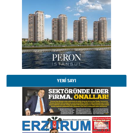
Esat BİNDESEN
Başkan Sekmen’den Erzurum’a
bir vizyon proje daha!
02 Ağustos 2026 Pazar
Kadir SABUNCUOĞLU
Erzurumspor’un köşe taşları
29 Haziran 2026 Pazartesi
YENİ SAYI
Kenan GÜLERCİ
Murat Şahsuvaroğlu ERKON’da
çıtayı yukarı taşırken,
yönetimdekiler aşağı
çekmemeli!
Orhan BOZKURT
17 Şubat 2026 Salı
Bir fotoğraf, bir şehir, bir
gazeteci… Dizginler kimin
elinde?