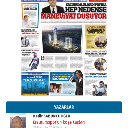
31 Mart 2026 Salı
A. Berhan Yılmaz
BİR BÖLÜM DEĞİL, BİR ÖMÜR
SEÇİYORSUNUZ… “NEDEN
ATATÜRK ÜNİVERSİTESİ?”
28 Temmuz 2026 Salı
Ahmet Gökhan YAZICI
Ahmed Yesevi’den bir Alperen…
”Reisimiz” idi… Hakka yürüdü.!
26 Mart 2026 Perşembe
Cem Bakırcı
Ardında bıraktığı hatıralarıyla
gönül adamı Faruk Terzioğlu!
13 Mayıs 2026 Çarşamba
Esat BİNDESEN
Başkan Sekmen’den Erzurum’a
bir vizyon proje daha!
02 Ağustos 2026 Pazar
YAZARLAR
Kadir SABUNCUOĞLU
Erzurumspor’un köşe taşları
29 Haziran 2026 Pazartesi