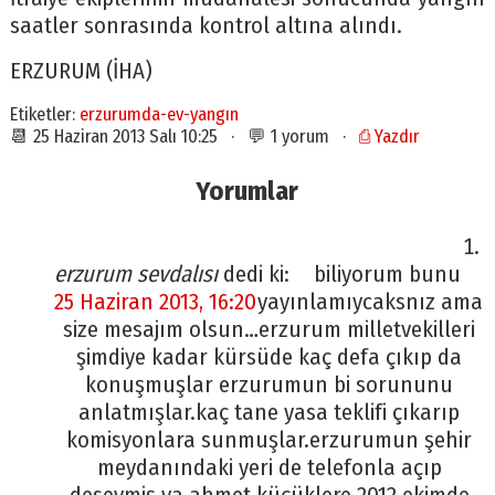
saatler sonrasında kontrol altına alındı.
ERZURUM (İHA)
Etiketler:
erzurumda-ev-yangın
📆 25 Haziran 2013 Salı 10:25 · 💬 1 yorum ·
⎙ Yazdır
Yorumlar
erzurum sevdalısı
dedi ki:
biliyorum bunu
25 Haziran 2013, 16:20
yayınlamıycaksnız ama
size mesajım olsun…erzurum milletvekilleri
şimdiye kadar kürsüde kaç defa çıkıp da
konuşmuşlar erzurumun bi sorununu
anlatmışlar.kaç tane yasa teklifi çıkarıp
komisyonlara sunmuşlar.erzurumun şehir
meydanındaki yeri de telefonla açıp