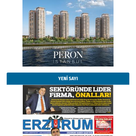
Esat BİNDESEN
Başkan Sekmen’den Erzurum’a
bir vizyon proje daha!
02 Ağustos 2026 Pazar
Kadir SABUNCUOĞLU
Erzurumspor’un köşe taşları
29 Haziran 2026 Pazartesi
YENİ SAYI
Kenan GÜLERCİ
Murat Şahsuvaroğlu ERKON’da
çıtayı yukarı taşırken,
yönetimdekiler aşağı
çekmemeli!
Orhan BOZKURT
17 Şubat 2026 Salı
Bir fotoğraf, bir şehir, bir
gazeteci… Dizginler kimin
elinde?
31 Mart 2026 Salı