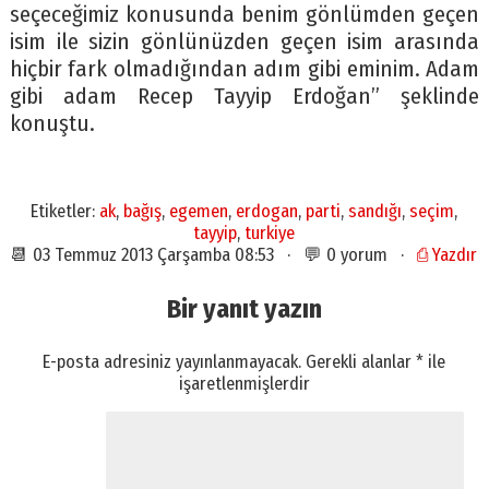
seçeceğimiz konusunda benim gönlümden geçen
isim ile sizin gönlünüzden geçen isim arasında
hiçbir fark olmadığından adım gibi eminim. Adam
gibi adam Recep Tayyip Erdoğan” şeklinde
konuştu.
Etiketler:
ak
,
bağış
,
egemen
,
erdogan
,
parti
,
sandığı
,
seçim
,
tayyip
,
turkiye
📆 03 Temmuz 2013 Çarşamba 08:53 · 💬 0 yorum ·
⎙ Yazdır
Bir yanıt yazın
E-posta adresiniz yayınlanmayacak.
Gerekli alanlar
*
ile
işaretlenmişlerdir