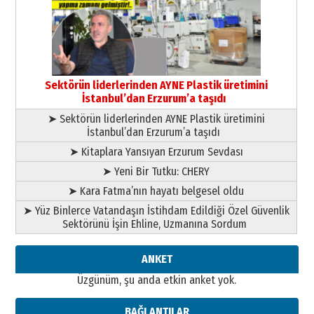
gönül adamı Faruk Terzioğlu!
13 Mayıs 2026 Çarşamba
Esat BİNDESEN
Başkan Sekmen’den Erzurum’a
bir vizyon proje daha!
Sektörün liderlerinden AYNE Plastik üretimini
02 Ağustos 2026 Pazar
İstanbul’dan Erzurum’a taşıdı
➤ Sektörün liderlerinden AYNE Plastik üretimini
İstanbul’dan Erzurum’a taşıdı
➤ Kitaplara Yansıyan Erzurum Sevdası
➤ Yeni Bir Tutku: CHERY
➤ Kara Fatma’nın hayatı belgesel oldu
➤ Yüz Binlerce Vatandaşın İstihdam Edildiği Özel Güvenlik
Sektörünü İşin Ehline, Uzmanına Sordum
ANKET
Üzgünüm, şu anda etkin anket yok.
BAĞLANTILAR