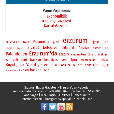
Yayın Grubumuz
Ekonomiklik
Kadıköy Gazetesi
Kartal Gazetesi
erzurum
Erzurum’da
Eğitim
icin
milletvekili
trafik
proje
ziyaret
belediye
erzurumspor
oldu
Aziziye
bir
ak
ahmet
Erzurum'da
Palandöken
ataturk
universitesi
öğrenci
mehmet
baskan
vali
yeni
Spor
belediyesi
kar
parti
erzurumlular
turkiye
ve
Yakutiye
Büyükşehir
Oltu
il
Pasinler
ile
polis
ali
etti
kayak
baskani
mhp
ak parti
Erzurumlu
Erzurum Haber Gazetesİ - Erzurum'dan Haberler
erzurumhabergazetesi.com
© 2008-2026 TÜM HAKLARI SAKLIDIR.
Ana Sayfa
|
Bize Ulaşın
|
Tübilmer
|
BahçeHavuz
internetelecom
|
homgardn
Mspa Jakuzi Yedek Filtre