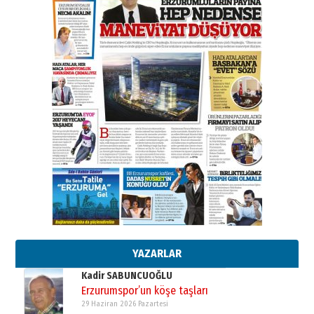
A. Berhan Yılmaz
BİR BÖLÜM DEĞİL, BİR ÖMÜR
SEÇİYORSUNUZ… “NEDEN
ATATÜRK ÜNİVERSİTESİ?”
28 Temmuz 2026 Salı
Ahmet Gökhan YAZICI
Ahmed Yesevi’den bir Alperen…
”Reisimiz” idi… Hakka yürüdü.!
26 Mart 2026 Perşembe
Cem Bakırcı
Ardında bıraktığı hatıralarıyla
gönül adamı Faruk Terzioğlu!
13 Mayıs 2026 Çarşamba
Esat BİNDESEN
Başkan Sekmen’den Erzurum’a
bir vizyon proje daha!
02 Ağustos 2026 Pazar
YAZARLAR
Kadir SABUNCUOĞLU
Erzurumspor’un köşe taşları
29 Haziran 2026 Pazartesi