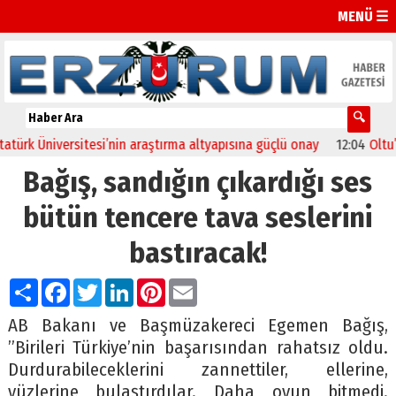
MENÜ ☰
k Üniversitesi’nin araştırma altyapısına güçlü onay
12:04
Oltu’da fe
Bağış, sandığın çıkardığı ses
bütün tencere tava seslerini
bastıracak!
Paylaş
Facebook
Twitter
LinkedIn
Pinterest
Email
AB Bakanı ve Başmüzakereci Egemen Bağış,
”Birileri Türkiye’nin başarısından rahatsız oldu.
Durdurabileceklerini zannettiler, ellerine,
yüzlerine bulaştırdılar. Daha oyun bitmedi.