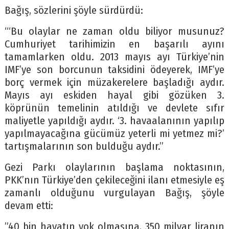
Bağış, sözlerini şöyle sürdürdü:
“‘Bu olaylar ne zaman oldu biliyor musunuz?
Cumhuriyet tarihimizin en başarılı ayını
tamamlarken oldu. 2013 mayıs ayı Türkiye’nin
IMF’ye son borcunun taksidini ödeyerek, IMF’ye
borç vermek için müzakerelere başladığı aydır.
Mayıs ayı eskiden hayal gibi gözüken 3.
köprünün temelinin atıldığı ve devlete sıfır
maliyetle yapıldığı aydır. ‘3. havaalanının yapılıp
yapılmayacağına gücümüz yeterli mi yetmez mi?’
tartışmalarının son bulduğu aydır.”
Gezi Parkı olaylarının başlama noktasının,
PKK’nın Türkiye’den çekileceğini ilanı etmesiyle eş
zamanlı olduğunu vurgulayan Bağış, şöyle
devam etti:
”40 bin hayatın yok olmasına, 350 milyar liranın