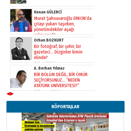
Kenan GÜLERCİ
Murat Şahsuvaroğlu ERKON’da
çıtayı yukarı taşırken,
yönetimdekiler aşağı
çekmemeli!
Orhan BOZKURT
17 Şubat 2026 Salı
Bir fotoğraf, bir şehir, bir
gazeteci… Dizginler kimin
elinde?
31 Mart 2026 Salı
A. Berhan Yılmaz
BİR BÖLÜM DEĞİL, BİR ÖMÜR
SEÇİYORSUNUZ… “NEDEN
ATATÜRK ÜNİVERSİTESİ?”
28 Temmuz 2026 Salı
◀
▶
Ahmet Gökhan YAZICI
Ahmed Yesevi’den bir Alperen…
RÖPORTAJLAR
”Reisimiz” idi… Hakka yürüdü.!
26 Mart 2026 Perşembe
Cem Bakırcı
Ardında bıraktığı hatıralarıyla