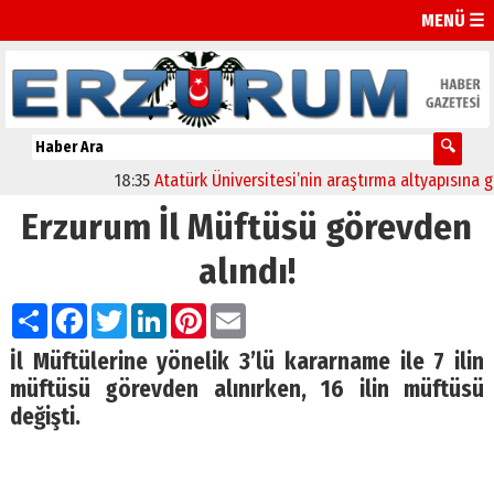
MENÜ ☰
18:35
Atatürk Üniversitesi’nin araştırma altyapısına güçl
Erzurum İl Müftüsü görevden
alındı!
Paylaş
Facebook
Twitter
LinkedIn
Pinterest
Email
İl Müftülerine yönelik 3’lü kararname ile 7 ilin
müftüsü görevden alınırken, 16 ilin müftüsü
değişti.