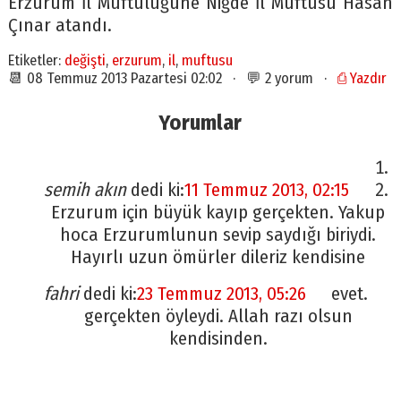
Erzurum İl Müftülüğüne Niğde İl Müftüsü Hasan
Çınar atandı.
Etiketler:
değişti
,
erzurum
,
il
,
muftusu
📆 08 Temmuz 2013 Pazartesi 02:02 · 💬 2 yorum ·
⎙ Yazdır
Yorumlar
semih akın
dedi ki:
11 Temmuz 2013, 02:15
Erzurum için büyük kayıp gerçekten. Yakup
hoca Erzurumlunun sevip saydığı biriydi.
Hayırlı uzun ömürler dileriz kendisine
fahri
dedi ki:
23 Temmuz 2013, 05:26
evet.
gerçekten öyleydi. Allah razı olsun
kendisinden.