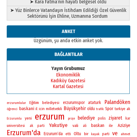
➤ Kara Fatma’nın hayatı belgesel oldu
Ahmed Yesevi’den bir Alperen…
➤ Yüz Binlerce Vatandaşın İstihdam Edildiği Özel Güvenlik
”Reisimiz” idi… Hakka yürüdü.!
Sektörünü İşin Ehline, Uzmanına Sordum
26 Mart 2026 Perşembe
Cem Bakırcı
ANKET
Ardında bıraktığı hatıralarıyla
Üzgünüm, şu anda etkin anket yok.
gönül adamı Faruk Terzioğlu!
13 Mayıs 2026 Çarşamba
BAĞLANTILAR
Esat BİNDESEN
Başkan Sekmen’den Erzurum’a
Yayın Grubumuz
bir vizyon proje daha!
Ekonomiklik
02 Ağustos 2026 Pazar
Kadıköy Gazetesi
Kartal Gazetesi
Palandöken
erzurumspor
ataturk
Eğitim
belediyesi
erzurumlular
Büyükşehir
baskani
oldu
Spor
il
icin
öğrenci
milletvekili
turkiye
ak
trafik
erzurum
belediye
ziyaret
yeni
polis
kar
Erzurumlu
proje
Yakutiye
baskan
vali
Aziziye
universitesi
ile
ak parti
ali
Erzurum'da
ve
Erzurum’da
Oltu
bir
etti
parti
ahmet
kayak