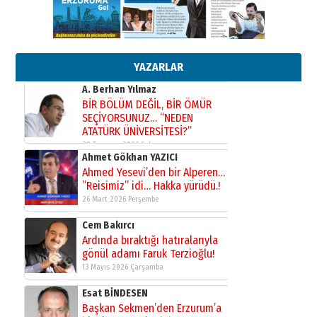
çekmemeli!
Orhan BOZKURT
17 Şubat 2026 Salı
Bir fotoğraf, bir şehir, bir
gazeteci… Dizginler kimin
elinde?
YAZARLAR
31 Mart 2026 Salı
A. Berhan Yılmaz
BİR BÖLÜM DEĞİL, BİR ÖMÜR
SEÇİYORSUNUZ… “NEDEN
ATATÜRK ÜNİVERSİTESİ?”
28 Temmuz 2026 Salı
Ahmet Gökhan YAZICI
Ahmed Yesevi’den bir Alperen…
”Reisimiz” idi… Hakka yürüdü.!
26 Mart 2026 Perşembe
Cem Bakırcı
Ardında bıraktığı hatıralarıyla
gönül adamı Faruk Terzioğlu!
13 Mayıs 2026 Çarşamba
Esat BİNDESEN
Başkan Sekmen’den Erzurum’a