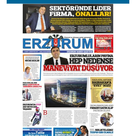
Esat BİNDESEN
Başkan Sekmen’den Erzurum’a
bir vizyon proje daha!
02 Ağustos 2026 Pazar
Kadir SABUNCUOĞLU
Erzurumspor’un köşe taşları
29 Haziran 2026 Pazartesi
Kenan GÜLERCİ
Murat Şahsuvaroğlu ERKON’da
çıtayı yukarı taşırken,
yönetimdekiler aşağı