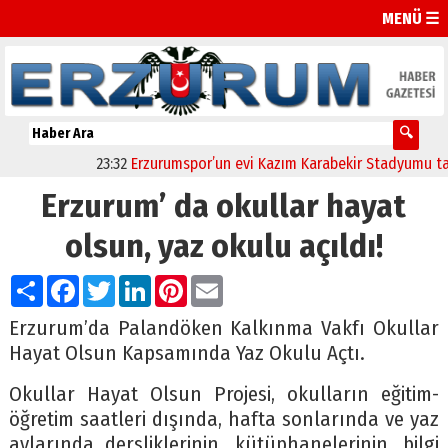
MENÜ ☰
23:32
Erzurumspor’un evi Kazım Karabekir Stadyumu tam kap
Erzurum’ da okullar hayat
olsun, yaz okulu açıldı!
Paylaş
Facebook
Twitter
LinkedIn
Pinterest
Email
Erzurum’da Palandöken Kalkınma Vakfı Okullar
Hayat Olsun Kapsamında Yaz Okulu Açtı.
Okullar Hayat Olsun Projesi, okulların eğitim-
öğretim saatleri dışında, hafta sonlarında ve yaz
aylarında dersliklerinin, kütüphanelerinin, bilgi