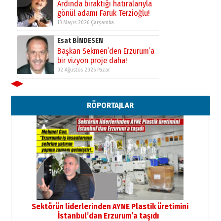
Ardında bıraktığı hatıralarıyla
gönül adamı Faruk Terzioğlu!
13 Mayıs 2026 Çarşamba
Esat BİNDESEN
Başkan Sekmen’den Erzurum’a
bir vizyon proje daha!
02 Ağustos 2026 Pazar
◀
▶
Kadir SABUNCUOĞLU
Erzurumspor’un köşe taşları
RÖPORTAJLAR
29 Haziran 2026 Pazartesi
Kenan GÜLERCİ
Murat Şahsuvaroğlu ERKON’da
çıtayı yukarı taşırken,
yönetimdekiler aşağı
çekmemeli!
Orhan BOZKURT
17 Şubat 2026 Salı
Bir fotoğraf, bir şehir, bir
gazeteci… Dizginler kimin
Sektörün liderlerinden AYNE Plastik üretimini
elinde?
İstanbul’dan Erzurum’a taşıdı