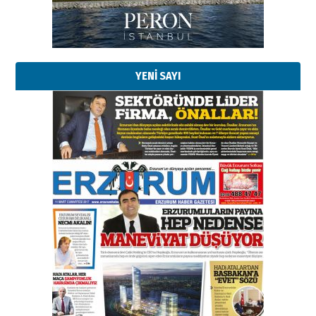
YENİ SAYI
Esat BİNDESEN
Başkan Sekmen’den Erzurum’a
bir vizyon proje daha!
02 Ağustos 2026 Pazar
Kadir SABUNCUOĞLU
Erzurumspor’un köşe taşları
29 Haziran 2026 Pazartesi