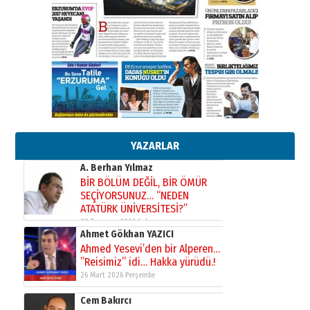
Kenan GÜLERCİ
Murat Şahsuvaroğlu ERKON’da
çıtayı yukarı taşırken,
yönetimdekiler aşağı
çekmemeli!
Orhan BOZKURT
17 Şubat 2026 Salı
Bir fotoğraf, bir şehir, bir
gazeteci… Dizginler kimin
elinde?
YAZARLAR
31 Mart 2026 Salı
A. Berhan Yılmaz
BİR BÖLÜM DEĞİL, BİR ÖMÜR
SEÇİYORSUNUZ… “NEDEN
ATATÜRK ÜNİVERSİTESİ?”
28 Temmuz 2026 Salı
Ahmet Gökhan YAZICI
Ahmed Yesevi’den bir Alperen…
”Reisimiz” idi… Hakka yürüdü.!
26 Mart 2026 Perşembe
Cem Bakırcı