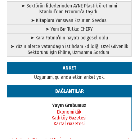
31 Mart 2026 Salı
➤ Sektörün liderlerinden AYNE Plastik üretimini
A. Berhan Yılmaz
İstanbul’dan Erzurum’a taşıdı
BİR BÖLÜM DEĞİL, BİR ÖMÜR
SEÇİYORSUNUZ… “NEDEN
➤ Kitaplara Yansıyan Erzurum Sevdası
ATATÜRK ÜNİVERSİTESİ?”
➤ Yeni Bir Tutku: CHERY
28 Temmuz 2026 Salı
Ahmet Gökhan YAZICI
➤ Kara Fatma’nın hayatı belgesel oldu
Ahmed Yesevi’den bir Alperen…
➤ Yüz Binlerce Vatandaşın İstihdam Edildiği Özel Güvenlik
”Reisimiz” idi… Hakka yürüdü.!
Sektörünü İşin Ehline, Uzmanına Sordum
26 Mart 2026 Perşembe
Cem Bakırcı
ANKET
Ardında bıraktığı hatıralarıyla
Üzgünüm, şu anda etkin anket yok.
gönül adamı Faruk Terzioğlu!
13 Mayıs 2026 Çarşamba
BAĞLANTILAR
Esat BİNDESEN
Başkan Sekmen’den Erzurum’a
Yayın Grubumuz
bir vizyon proje daha!
Ekonomiklik
02 Ağustos 2026 Pazar
Kadıköy Gazetesi
Kartal Gazetesi