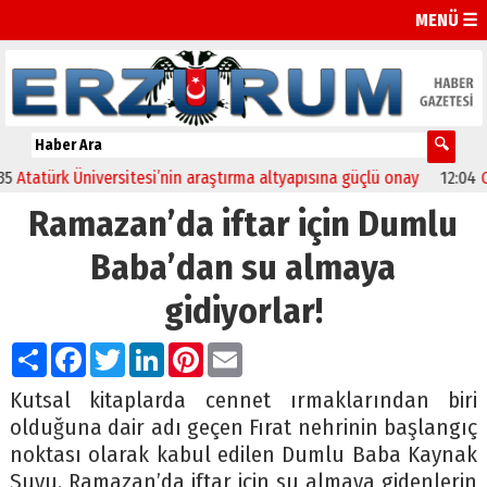
MENÜ ☰
türk Üniversitesi’nin araştırma altyapısına güçlü onay
12:04
Oltu’d
Ramazan’da iftar için Dumlu
Baba’dan su almaya
gidiyorlar!
Paylaş
Facebook
Twitter
LinkedIn
Pinterest
Email
Kutsal kitaplarda cennet ırmaklarından biri
olduğuna dair adı geçen Fırat nehrinin başlangıç
noktası olarak kabul edilen Dumlu Baba Kaynak
Suyu, Ramazan’da iftar için su almaya gidenlerin