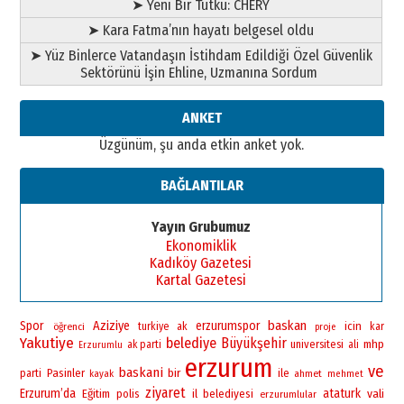
➤ Yeni Bir Tutku: CHERY
➤ Kara Fatma’nın hayatı belgesel oldu
➤ Yüz Binlerce Vatandaşın İstihdam Edildiği Özel Güvenlik
Sektörünü İşin Ehline, Uzmanına Sordum
ANKET
Üzgünüm, şu anda etkin anket yok.
BAĞLANTILAR
Yayın Grubumuz
Ekonomiklik
Kadıköy Gazetesi
Kartal Gazetesi
baskan
Spor
Aziziye
erzurumspor
icin
öğrenci
turkiye
ak
kar
proje
Yakutiye
belediye
Büyükşehir
universitesi
mhp
ak parti
ali
Erzurumlu
erzurum
ve
baskani
bir
Pasinler
ile
parti
ahmet
kayak
mehmet
ziyaret
Erzurum’da
ataturk
vali
Eğitim
polis
il
belediyesi
erzurumlular