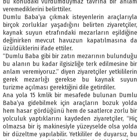
bu konudaki vurdumduymaz tavrına bir anlam
veremediklerini belirttiler.
Dumlu Baba’ya çıkmak isteyenlerin araçlarıyla
birçok zorluklar yaşadığını belirten ziyaretçiler,
kaynak suyun etrafındaki mezarların eşildiğine
değinirken mevcut havuzun kapatılmasına da
üzüldüklerini ifade ettiler.
“Dumlu Baba gibi bir zatın mezarının bulunduğu
bu alanın bu kadar ilgisizliğe terk edilmesine bir
anlam veremiyoruz.” diyen ziyaretçiler yetkililerin
gerek mezarlığı gerekse bu kaynak suyun
turizme açılması gerektiğini dile getirdiler.
Ana yola 15 kmlik bir mesafede bulunan Dumlu
Baba’ya gidebilmek için araçların bozuk yolda
hem hasar gördüğünü hem de saatlerce zorlu bir
yolculuk yaptıklarını kaydeden ziyaretçiler, “Hiç
olmazsa bir iş makinesiyle yüzeyselde olsa yolda
bir düzeltme yapılabilir. Yetkililer de duyarsız, bu