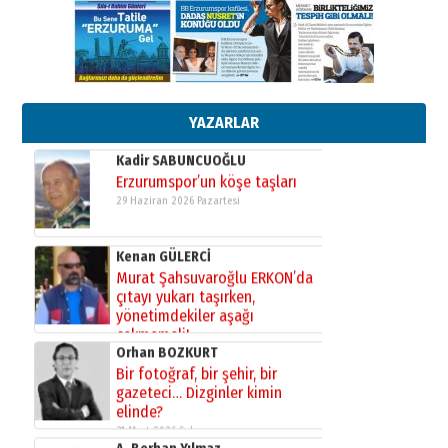
gönül adamı Faruk Terzioğlu!
13 Mayıs 2026 Çarşamba
Esat BİNDESEN
Başkan Sekmen’den Erzurum’a
bir vizyon proje daha!
02 Ağustos 2026 Pazar
YAZARLAR
Kadir SABUNCUOĞLU
Erzurumspor’un köşe taşları
29 Haziran 2026 Pazartesi
Kenan GÜLERCİ
Murat Şahsuvaroğlu ERKON’da
çıtayı yukarı taşırken,
yönetimdekiler aşağı
çekmemeli!
Orhan BOZKURT
17 Şubat 2026 Salı
Bir fotoğraf, bir şehir, bir
gazeteci… Dizginler kimin
elinde?
31 Mart 2026 Salı
A. Berhan Yılmaz