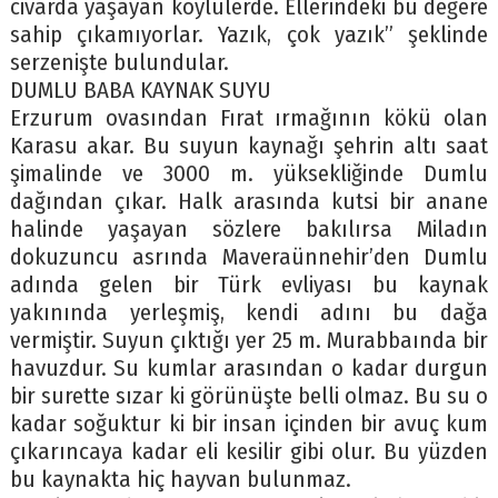
civarda yaşayan köylülerde. Ellerindeki bu değere
sahip çıkamıyorlar. Yazık, çok yazık” şeklinde
serzenişte bulundular.
DUMLU BABA KAYNAK SUYU
Erzurum ovasından Fırat ırmağının kökü olan
Karasu akar. Bu suyun kaynağı şehrin altı saat
şimalinde ve 3000 m. yüksekliğinde Dumlu
dağından çıkar. Halk arasında kutsi bir anane
halinde yaşayan sözlere bakılırsa Miladın
dokuzuncu asrında Maveraünnehir’den Dumlu
adında gelen bir Türk evliyası bu kaynak
yakınında yerleşmiş, kendi adını bu dağa
vermiştir. Suyun çıktığı yer 25 m. Murabbaında bir
havuzdur. Su kumlar arasından o kadar durgun
bir surette sızar ki görünüşte belli olmaz. Bu su o
kadar soğuktur ki bir insan içinden bir avuç kum
çıkarıncaya kadar eli kesilir gibi olur. Bu yüzden
bu kaynakta hiç hayvan bulunmaz.