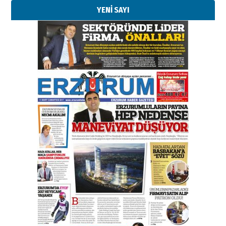
YENİ SAYI
Kenan GÜLERCİ
Murat Şahsuvaroğlu ERKON’da
çıtayı yukarı taşırken,
yönetimdekiler aşağı
çekmemeli!
Orhan BOZKURT
17 Şubat 2026 Salı
Bir fotoğraf, bir şehir, bir
gazeteci… Dizginler kimin
elinde?
31 Mart 2026 Salı
A. Berhan Yılmaz
BİR BÖLÜM DEĞİL, BİR ÖMÜR
SEÇİYORSUNUZ… “NEDEN
ATATÜRK ÜNİVERSİTESİ?”
28 Temmuz 2026 Salı
Ahmet Gökhan YAZICI
Ahmed Yesevi’den bir Alperen…
”Reisimiz” idi… Hakka yürüdü.!
26 Mart 2026 Perşembe
Cem Bakırcı
Ardında bıraktığı hatıralarıyla