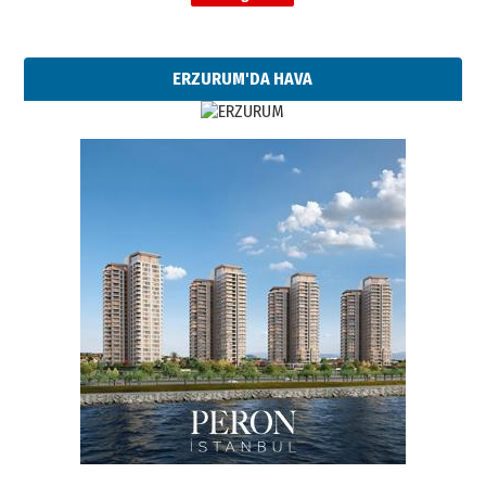
ERZURUM'DA HAVA
Esat BİNDESEN
Başkan Sekmen’den Erzurum’a
bir vizyon proje daha!
02 Ağustos 2026 Pazar
Kadir SABUNCUOĞLU
Erzurumspor’un köşe taşları
29 Haziran 2026 Pazartesi