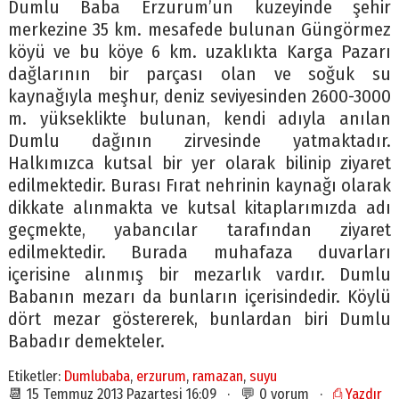
Dumlu Baba Erzurum’un kuzeyinde şehir
merkezine 35 km. mesafede bulunan Güngörmez
köyü ve bu köye 6 km. uzaklıkta Karga Pazarı
dağlarının bir parçası olan ve soğuk su
kaynağıyla meşhur, deniz seviyesinden 2600-3000
m. yükseklikte bulunan, kendi adıyla anılan
Dumlu dağının zirvesinde yatmaktadır.
Halkımızca kutsal bir yer olarak bilinip ziyaret
edilmektedir. Burası Fırat nehrinin kaynağı olarak
dikkate alınmakta ve kutsal kitaplarımızda adı
geçmekte, yabancılar tarafından ziyaret
edilmektedir. Burada muhafaza duvarları
içerisine alınmış bir mezarlık vardır. Dumlu
Babanın mezarı da bunların içerisindedir. Köylü
dört mezar göstererek, bunlardan biri Dumlu
Babadır demekteler.
Etiketler:
Dumlubaba
,
erzurum
,
ramazan
,
suyu
📆 15 Temmuz 2013 Pazartesi 16:09 · 💬 0 yorum ·
⎙ Yazdır