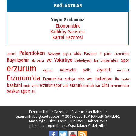
BAĞLANTILAR
Esat BİNDESEN
TRT’NİN BÖLGEYE AÇILAN SESİ
Yayın Grubumuz
09 Ağustos 2026 Pazar
Ekonomiklik
Kadıköy Gazetesi
Kartal Gazetesi
Palandöken
Aziziye
oldu
Pasinler
il
ahmet
parti
kayak
Erzurumlu
ve
Yakutiye
Büyükşehir
bir
Spor
belediyesi
universitesi
ak parti
erzurum
ziyaret
polis
öğrenci
milletvekili
mehmet
Erzurum'da
belediye
Erzurum’da
mhp
ile
turkiye
etti
trafik
baskani
yeni
erzurumspor
vali
ataturk
Oltu
icin
ak
kar
erzurumlular
proje
baskan
Eğitim
ali
Erzurum Haber Gazetesİ - Erzurum'dan Haberler
erzurumhabergazetesi.com
© 2008-2026 TÜM HAKLARI SAKLIDIR.
Ana Sayfa
|
Bize Ulaşın
|
Tübilmer
|
BahçeHavuz
jobseduc
|
opinebooks
Mspa Jakuzi Yedek Filtre