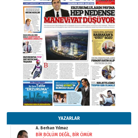
Esat BİNDESEN
TRT’NİN BÖLGEYE AÇILAN SESİ
09 Ağustos 2026 Pazar
Kadir SABUNCUOĞLU
Erzurumspor’un köşe taşları
29 Haziran 2026 Pazartesi
Kenan GÜLERCİ
Murat Şahsuvaroğlu ERKON’da
çıtayı yukarı taşırken,
yönetimdekiler aşağı
çekmemeli!
Orhan BOZKURT
17 Şubat 2026 Salı
Bir fotoğraf, bir şehir, bir
gazeteci… Dizginler kimin
elinde?
YAZARLAR
31 Mart 2026 Salı
A. Berhan Yılmaz
BİR BÖLÜM DEĞİL, BİR ÖMÜR