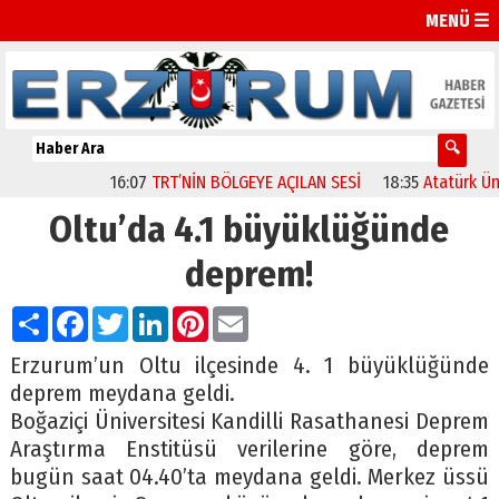
MENÜ ☰
16:07
TRT’NİN BÖLGEYE AÇILAN SESİ
18:35
Atatürk Üniver
Oltu’da 4.1 büyüklüğünde
deprem!
Paylaş
Facebook
Twitter
LinkedIn
Pinterest
Email
Erzurum’un Oltu ilçesinde 4. 1 büyüklüğünde
deprem meydana geldi.
Boğaziçi Üniversitesi Kandilli Rasathanesi Deprem
Araştırma Enstitüsü verilerine göre, deprem
bugün saat 04.40’ta meydana geldi. Merkez üssü