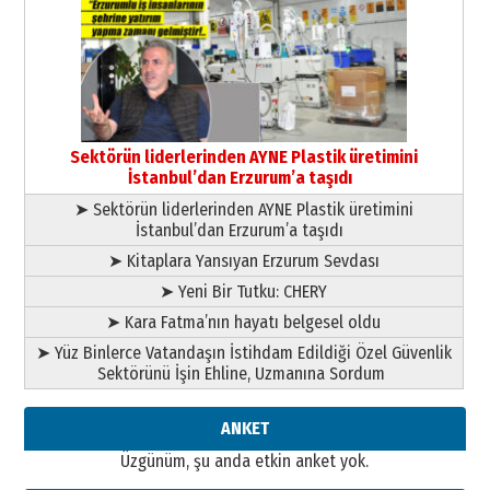
Murat Şahsuvaroğlu ERKON’da
çıtayı yukarı taşırken,
yönetimdekiler aşağı
çekmemeli!
Orhan BOZKURT
17 Şubat 2026 Salı
Bir fotoğraf, bir şehir, bir
gazeteci… Dizginler kimin
Sektörün liderlerinden AYNE Plastik üretimini
elinde?
İstanbul’dan Erzurum’a taşıdı
31 Mart 2026 Salı
➤ Sektörün liderlerinden AYNE Plastik üretimini
A. Berhan Yılmaz
İstanbul’dan Erzurum’a taşıdı
BİR BÖLÜM DEĞİL, BİR ÖMÜR
SEÇİYORSUNUZ… “NEDEN
➤ Kitaplara Yansıyan Erzurum Sevdası
ATATÜRK ÜNİVERSİTESİ?”
➤ Yeni Bir Tutku: CHERY
28 Temmuz 2026 Salı
Ahmet Gökhan YAZICI
➤ Kara Fatma’nın hayatı belgesel oldu
Ahmed Yesevi’den bir Alperen…
➤ Yüz Binlerce Vatandaşın İstihdam Edildiği Özel Güvenlik
”Reisimiz” idi… Hakka yürüdü.!
Sektörünü İşin Ehline, Uzmanına Sordum
26 Mart 2026 Perşembe
Cem Bakırcı
ANKET
Ardında bıraktığı hatıralarıyla
Üzgünüm, şu anda etkin anket yok.
gönül adamı Faruk Terzioğlu!
13 Mayıs 2026 Çarşamba