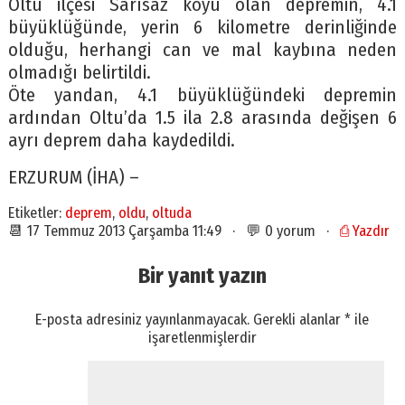
Oltu ilçesi Sarısaz köyü olan depremin, 4.1
büyüklüğünde, yerin 6 kilometre derinliğinde
olduğu, herhangi can ve mal kaybına neden
olmadığı belirtildi.
Öte yandan, 4.1 büyüklüğündeki depremin
ardından Oltu’da 1.5 ila 2.8 arasında değişen 6
ayrı deprem daha kaydedildi.
ERZURUM (İHA) –
Etiketler:
deprem
,
oldu
,
oltuda
📆 17 Temmuz 2013 Çarşamba 11:49 · 💬 0 yorum ·
⎙ Yazdır
Bir yanıt yazın
E-posta adresiniz yayınlanmayacak.
Gerekli alanlar
*
ile
işaretlenmişlerdir