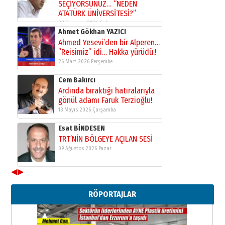
SEÇİYORSUNUZ… “NEDEN
ATATÜRK ÜNİVERSİTESİ?”
28 Temmuz 2026 Salı
Ahmet Gökhan YAZICI
Ahmed Yesevi’den bir Alperen…
”Reisimiz” idi… Hakka yürüdü.!
26 Mart 2026 Perşembe
Cem Bakırcı
Ardında bıraktığı hatıralarıyla
gönül adamı Faruk Terzioğlu!
13 Mayıs 2026 Çarşamba
Esat BİNDESEN
TRT’NİN BÖLGEYE AÇILAN SESİ
09 Ağustos 2026 Pazar
◀
▶
Kadir SABUNCUOĞLU
Erzurumspor’un köşe taşları
RÖPORTAJLAR
29 Haziran 2026 Pazartesi
Kenan GÜLERCİ