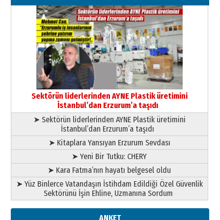
Kenan GÜLERCİ
Murat Şahsuvaroğlu ERKON’da
çıtayı yukarı taşırken,
yönetimdekiler aşağı
çekmemeli!
Orhan BOZKURT
17 Şubat 2026 Salı
Bir fotoğraf, bir şehir, bir
gazeteci… Dizginler kimin
Sektörün liderlerinden AYNE Plastik üretimini
elinde?
İstanbul’dan Erzurum’a taşıdı
31 Mart 2026 Salı
➤ Sektörün liderlerinden AYNE Plastik üretimini
A. Berhan Yılmaz
İstanbul’dan Erzurum’a taşıdı
BİR BÖLÜM DEĞİL, BİR ÖMÜR
SEÇİYORSUNUZ… “NEDEN
➤ Kitaplara Yansıyan Erzurum Sevdası
ATATÜRK ÜNİVERSİTESİ?”
➤ Yeni Bir Tutku: CHERY
28 Temmuz 2026 Salı
Ahmet Gökhan YAZICI
➤ Kara Fatma’nın hayatı belgesel oldu
Ahmed Yesevi’den bir Alperen…
➤ Yüz Binlerce Vatandaşın İstihdam Edildiği Özel Güvenlik
”Reisimiz” idi… Hakka yürüdü.!
Sektörünü İşin Ehline, Uzmanına Sordum
26 Mart 2026 Perşembe
Cem Bakırcı
ANKET