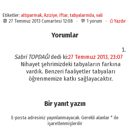
Etiketler:
altıparmak
,
Aziziye
,
iftar
,
tabyalarında
,
vali
📆 27 Temmuz 2013 Cumartesi 12:08 · 💬 1 yorum ·
⎙ Yazdır
Yorumlar
Sabri TOPDAĞI
dedi ki:
27 Temmuz 2013, 23:07
Nihayet şehrimizdeki tabyaların farkına
vardık. Benzeri faaliyetler tabyaları
öğrenmemize katkı sağlayacaktır.
Bir yanıt yazın
E-posta adresiniz yayınlanmayacak.
Gerekli alanlar
*
ile
işaretlenmişlerdir