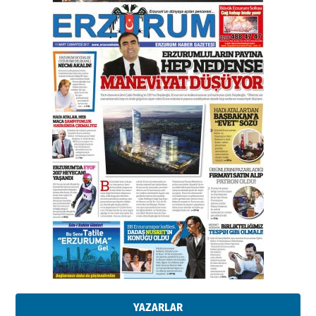
Esat BİNDESEN
Başkan Sekmen’den Erzurum’a
bir vizyon proje daha!
02 Ağustos 2026 Pazar
Kadir SABUNCUOĞLU
Erzurumspor’un köşe taşları
29 Haziran 2026 Pazartesi
Kenan GÜLERCİ
Murat Şahsuvaroğlu ERKON’da
çıtayı yukarı taşırken,
yönetimdekiler aşağı
çekmemeli!
Orhan BOZKURT
17 Şubat 2026 Salı
Bir fotoğraf, bir şehir, bir
gazeteci… Dizginler kimin
elinde?
YAZARLAR