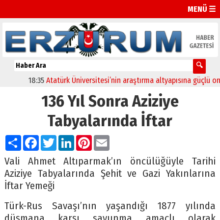
MENÜ ☰
18:35
Atatürk Üniversitesi’nin araştırma altyapısına güçlü onay
136 Yıl Sonra Aziziye
Tabyalarında İftar
Paylaş
Facebook
Twitter
LinkedIn
Pinterest
Email
Vali Ahmet Altıparmak’ın öncülüğüyle Tarihi
Aziziye Tabyalarında Şehit ve Gazi Yakınlarına
İftar Yemeği
Türk-Rus Savaşı’nın yaşandığı 1877 yılında
düşmana karşı savunma amaçlı olarak