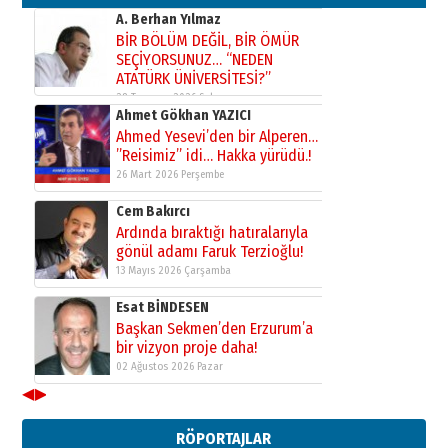
31 Mart 2026 Salı
A. Berhan Yılmaz
BİR BÖLÜM DEĞİL, BİR ÖMÜR
SEÇİYORSUNUZ… “NEDEN
ATATÜRK ÜNİVERSİTESİ?”
28 Temmuz 2026 Salı
Ahmet Gökhan YAZICI
Ahmed Yesevi’den bir Alperen…
”Reisimiz” idi… Hakka yürüdü.!
26 Mart 2026 Perşembe
Cem Bakırcı
Ardında bıraktığı hatıralarıyla
gönül adamı Faruk Terzioğlu!
13 Mayıs 2026 Çarşamba
Esat BİNDESEN
Başkan Sekmen’den Erzurum’a
bir vizyon proje daha!
02 Ağustos 2026 Pazar
◀
▶
Kadir SABUNCUOĞLU
Erzurumspor’un köşe taşları
RÖPORTAJLAR
29 Haziran 2026 Pazartesi