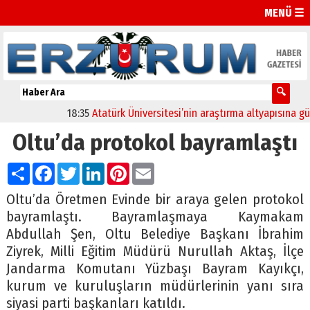
MENÜ ☰
18:35
Atatürk Üniversitesi’nin araştırma altyapısına güçlü
Oltu’da protokol bayramlaştı
Paylaş
Facebook
Twitter
LinkedIn
Pinterest
Email
Oltu’da Öretmen Evinde bir araya gelen protokol
bayramlaştı. Bayramlaşmaya Kaymakam
Abdullah Şen, Oltu Belediye Başkanı İbrahim
Ziyrek, Milli Eğitim Müdürü Nurullah Aktaş, İlçe
Jandarma Komutanı Yüzbaşı Bayram Kayıkçı,
kurum ve kuruluşların müdürlerinin yanı sıra
siyasi parti başkanları katıldı.