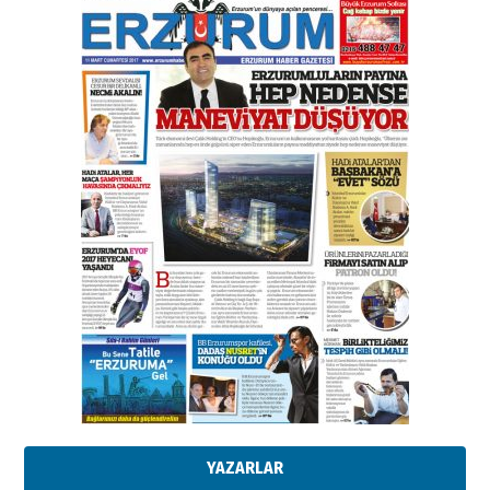
Esat BİNDESEN
Başkan Sekmen’den Erzurum’a
bir vizyon proje daha!
02 Ağustos 2026 Pazar
Kadir SABUNCUOĞLU
Erzurumspor’un köşe taşları
29 Haziran 2026 Pazartesi
Kenan GÜLERCİ
Murat Şahsuvaroğlu ERKON’da
çıtayı yukarı taşırken,
yönetimdekiler aşağı
çekmemeli!
Orhan BOZKURT
17 Şubat 2026 Salı
Bir fotoğraf, bir şehir, bir
gazeteci… Dizginler kimin
elinde?
YAZARLAR
31 Mart 2026 Salı