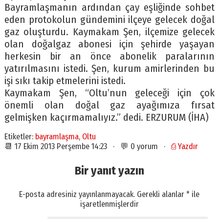
Bayramlaşmanın ardından çay eşliğinde sohbet
eden protokolun gündemini ilçeye gelecek doğal
gaz oluşturdu. Kaymakam Şen, ilçemize gelecek
olan doğalgaz abonesi için şehirde yaşayan
herkesin bir an önce abonelik paralarının
yatırılmasını istedi. Şen, kurum amirlerinden bu
işi sıkı takip etmelerini istedi.
Kaymakam Şen, “Oltu’nun geleceği için çok
önemli olan doğal gaz ayağımıza fırsat
gelmişken kaçırmamalıyız.” dedi. ERZURUM (İHA)
Etiketler:
bayramlaşma
,
Oltu
📆 17 Ekim 2013 Perşembe 14:23 · 💬 0 yorum ·
⎙ Yazdır
Bir yanıt yazın
E-posta adresiniz yayınlanmayacak.
Gerekli alanlar
*
ile
işaretlenmişlerdir