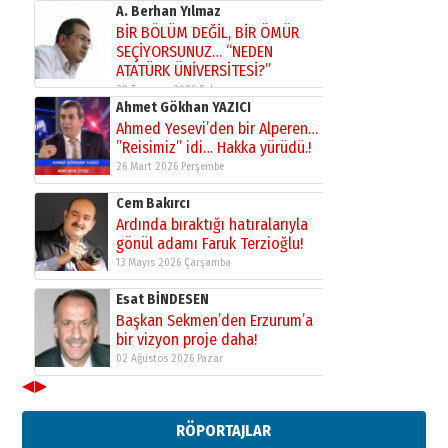
A. Berhan Yılmaz
BİR BÖLÜM DEĞİL, BİR ÖMÜR
SEÇİYORSUNUZ… “NEDEN
ATATÜRK ÜNİVERSİTESİ?”
28 Temmuz 2026 Salı
Ahmet Gökhan YAZICI
Ahmed Yesevi’den bir Alperen…
”Reisimiz” idi… Hakka yürüdü.!
26 Mart 2026 Perşembe
Cem Bakırcı
Ardında bıraktığı hatıralarıyla
gönül adamı Faruk Terzioğlu!
13 Mayıs 2026 Çarşamba
Esat BİNDESEN
Başkan Sekmen’den Erzurum’a
bir vizyon proje daha!
02 Ağustos 2026 Pazar
◀
▶
Kadir SABUNCUOĞLU
Erzurumspor’un köşe taşları
RÖPORTAJLAR
29 Haziran 2026 Pazartesi