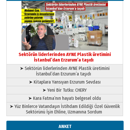
Kenan GÜLERCİ
Murat Şahsuvaroğlu ERKON’da
çıtayı yukarı taşırken,
yönetimdekiler aşağı
çekmemeli!
Orhan BOZKURT
17 Şubat 2026 Salı
Bir fotoğraf, bir şehir, bir
gazeteci… Dizginler kimin
Sektörün liderlerinden AYNE Plastik üretimini
elinde?
İstanbul’dan Erzurum’a taşıdı
31 Mart 2026 Salı
➤ Sektörün liderlerinden AYNE Plastik üretimini
A. Berhan Yılmaz
İstanbul’dan Erzurum’a taşıdı
BİR BÖLÜM DEĞİL, BİR ÖMÜR
SEÇİYORSUNUZ… “NEDEN
➤ Kitaplara Yansıyan Erzurum Sevdası
ATATÜRK ÜNİVERSİTESİ?”
➤ Yeni Bir Tutku: CHERY
28 Temmuz 2026 Salı
Ahmet Gökhan YAZICI
➤ Kara Fatma’nın hayatı belgesel oldu
Ahmed Yesevi’den bir Alperen…
➤ Yüz Binlerce Vatandaşın İstihdam Edildiği Özel Güvenlik
”Reisimiz” idi… Hakka yürüdü.!
Sektörünü İşin Ehline, Uzmanına Sordum
26 Mart 2026 Perşembe
Cem Bakırcı
ANKET