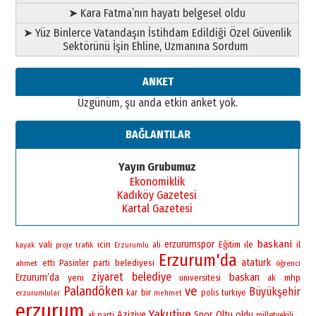
➤ Kara Fatma’nın hayatı belgesel oldu
➤ Yüz Binlerce Vatandaşın İstihdam Edildiği Özel Güvenlik
Sektörünü İşin Ehline, Uzmanına Sordum
ANKET
Üzgünüm, şu anda etkin anket yok.
BAĞLANTILAR
Yayın Grubumuz
Ekonomiklik
Kadıköy Gazetesi
Kartal Gazetesi
baskani
vali
erzurumspor
icin
Eğitim
ile
il
ali
kayak
proje
trafik
Erzurumlu
Erzurum'da
ataturk
Pasinler
belediyesi
ahmet
etti
parti
öğrenci
ziyaret
belediye
baskan
Erzurum’da
yeni
universitesi
mhp
ak
Palandöken
ve
Büyükşehir
bir
polis
erzurumlular
kar
turkiye
mehmet
erzurum
Yakutiye
Aziziye
Spor
Oltu
oldu
ak parti
milletvekili