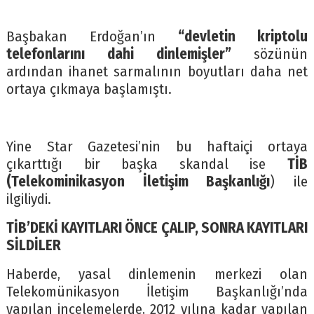
Başbakan Erdoğan’ın
“devletin kriptolu
telefonlarını dahi dinlemişler”
sözünün
ardından ihanet sarmalının boyutları daha net
ortaya çıkmaya başlamıştı.
Yine Star Gazetesi’nin bu haftaiçi ortaya
çıkarttığı bir başka skandal ise
TİB
(Telekominikasyon İletişim Başkanlığı
) ile
ilgiliydi.
TİB’DEKİ KAYITLARI ÖNCE ÇALIP, SONRA KAYITLARI
SİLDİLER
Haberde, yasal dinlemenin merkezi olan
Telekomünikasyon İletişim Başkanlığı’nda
yapılan incelemelerde, 2012 yılına kadar yapılan