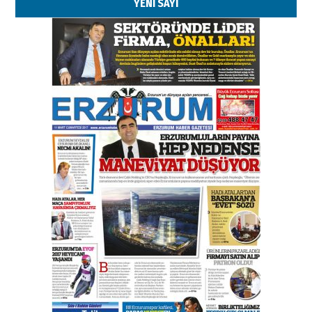
YENİ SAYI
Kenan GÜLERCİ
Murat Şahsuvaroğlu ERKON’da
çıtayı yukarı taşırken,
yönetimdekiler aşağı
çekmemeli!
Orhan BOZKURT
17 Şubat 2026 Salı
Bir fotoğraf, bir şehir, bir
gazeteci… Dizginler kimin
elinde?
31 Mart 2026 Salı
A. Berhan Yılmaz
BİR BÖLÜM DEĞİL, BİR ÖMÜR
SEÇİYORSUNUZ… “NEDEN
ATATÜRK ÜNİVERSİTESİ?”
28 Temmuz 2026 Salı
Ahmet Gökhan YAZICI
Ahmed Yesevi’den bir Alperen…
”Reisimiz” idi… Hakka yürüdü.!
26 Mart 2026 Perşembe
Cem Bakırcı
Ardında bıraktığı hatıralarıyla
gönül adamı Faruk Terzioğlu!