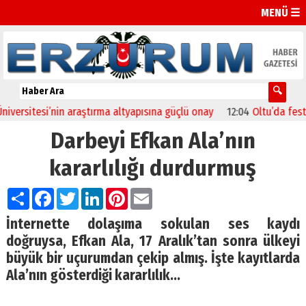
MENÜ ☰
tesi’nin araştırma altyapısına güçlü onay
12:04
Oltu’da festival co
Darbeyi Efkan Ala’nın
kararlılığı durdurmuş
Paylaş
Facebook
Twitter
LinkedIn
Pinterest
Email
İnternette dolaşıma sokulan ses kaydı
doğruysa, Efkan Ala, 17 Aralık’tan sonra ülkeyi
büyük bir uçurumdan çekip almış. İşte kayıtlarda
Ala’nın gösterdiği kararlılık…