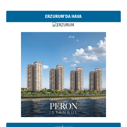
ERZURUM'DA HAVA
Esat BİNDESEN
Başkan Sekmen’den Erzurum’a
bir vizyon proje daha!
02 Ağustos 2026 Pazar
Kadir SABUNCUOĞLU
Erzurumspor’un köşe taşları
29 Haziran 2026 Pazartesi