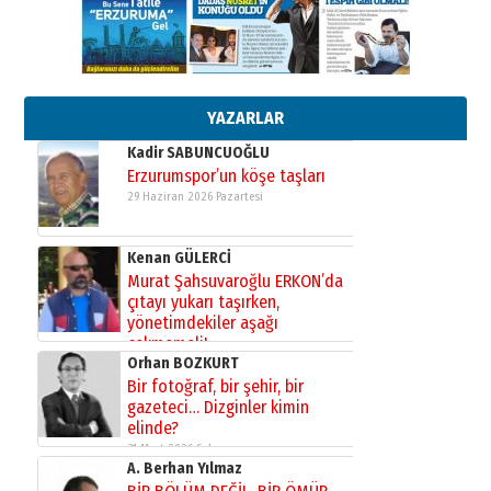
13 Mayıs 2026 Çarşamba
Esat BİNDESEN
Başkan Sekmen’den Erzurum’a
bir vizyon proje daha!
02 Ağustos 2026 Pazar
YAZARLAR
Kadir SABUNCUOĞLU
Erzurumspor’un köşe taşları
29 Haziran 2026 Pazartesi
Kenan GÜLERCİ
Murat Şahsuvaroğlu ERKON’da
çıtayı yukarı taşırken,
yönetimdekiler aşağı
çekmemeli!
Orhan BOZKURT
17 Şubat 2026 Salı
Bir fotoğraf, bir şehir, bir
gazeteci… Dizginler kimin
elinde?
31 Mart 2026 Salı
A. Berhan Yılmaz