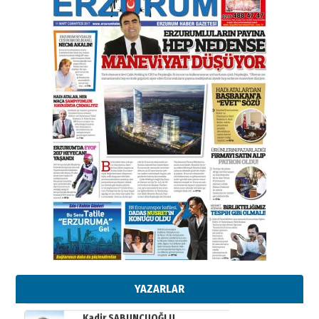
elinde?
31 Mart 2026 Salı
A. Berhan Yılmaz
BİR BÖLÜM DEĞİL, BİR ÖMÜR
SEÇİYORSUNUZ… “NEDEN
ATATÜRK ÜNİVERSİTESİ?”
28 Temmuz 2026 Salı
Ahmet Gökhan YAZICI
Ahmed Yesevi’den bir Alperen…
”Reisimiz” idi… Hakka yürüdü.!
26 Mart 2026 Perşembe
Cem Bakırcı
Ardında bıraktığı hatıralarıyla
gönül adamı Faruk Terzioğlu!
13 Mayıs 2026 Çarşamba
Esat BİNDESEN
Başkan Sekmen’den Erzurum’a
bir vizyon proje daha!
02 Ağustos 2026 Pazar
YAZARLAR
Kadir SABUNCUOĞLU