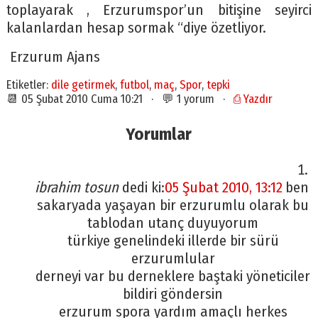
toplayarak , Erzurumspor’un bitişine seyirci
kalanlardan hesap sormak “diye özetliyor.
Erzurum Ajans
Etiketler:
dile getirmek
,
futbol
,
maç
,
Spor
,
tepki
📆 05 Şubat 2010 Cuma 10:21 · 💬 1 yorum ·
⎙ Yazdır
Yorumlar
ibrahim tosun
dedi ki:
05 Şubat 2010, 13:12
ben
sakaryada yaşayan bir erzurumlu olarak bu
tablodan utanç duyuyorum
türkiye genelindeki illerde bir sürü
erzurumlular
derneyi var bu derneklere baştaki yöneticiler
bildiri göndersin
erzurum spora yardım amaçlı herkes