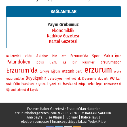
BAĞLANTILAR
Yayın Grubumuz
Ekonomiklik
Kadıköy Gazetesi
Kartal Gazetesi
Yakutiye
oldu
Aziziye
Erzurum’da
Spor
icin
milletvekili
etti
Palandöken
bir
erzurumspor
polis
ile
Pasinler
trafik
erzurum
Erzurum'da
ataturk
Eğitim
turkiye
parti
proje
ve
Büyükşehir
belediyesi
erzurumlular
ak
ak parti
kar
mehmet
Erzurumlu
ziyaret
belediye
baskan
baskani
vali
Oltu
yeni
mhp
universitesi
ali
il
öğrenci
ahmet
kayak
Erzurum Haber Gazetesİ - Erzurum'dan Haberler
erzurumhabergazetesi.com
© 2008-2026 TÜM HAKLARI SAKLIDIR.
Ana Sayfa
|
Bize Ulaşın
|
Tübilmer
|
BahçeHavuz
electronicomputer
|
financespc
Mspa Jakuzi Yedek Filtre