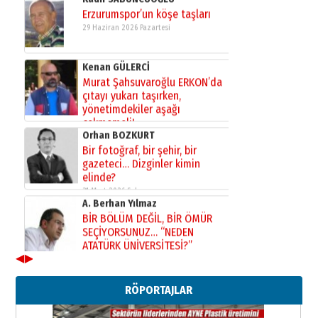
Erzurumspor’un köşe taşları
29 Haziran 2026 Pazartesi
Kenan GÜLERCİ
Murat Şahsuvaroğlu ERKON’da
çıtayı yukarı taşırken,
yönetimdekiler aşağı
çekmemeli!
Orhan BOZKURT
17 Şubat 2026 Salı
Bir fotoğraf, bir şehir, bir
gazeteci… Dizginler kimin
elinde?
31 Mart 2026 Salı
A. Berhan Yılmaz
BİR BÖLÜM DEĞİL, BİR ÖMÜR
SEÇİYORSUNUZ… “NEDEN
ATATÜRK ÜNİVERSİTESİ?”
28 Temmuz 2026 Salı
◀
▶
Ahmet Gökhan YAZICI
Ahmed Yesevi’den bir Alperen…
RÖPORTAJLAR
”Reisimiz” idi… Hakka yürüdü.!
26 Mart 2026 Perşembe