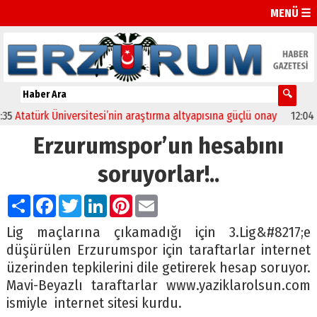
MENÜ ☰
tatürk Üniversitesi’nin araştırma altyapısına güçlü onay
12:04
Oltu
Erzurumspor’un hesabını
soruyorlar!..
Paylaş
Facebook
Twitter
LinkedIn
Pinterest
Email
Lig maçlarına çıkamadığı için 3.Lig&#8217;e
düşürülen Erzurumspor için taraftarlar internet
üzerinden tepkilerini dile getirerek hesap soruyor.
Mavi-Beyazlı taraftarlar www.yaziklarolsun.com
ismiyle internet sitesi kurdu.