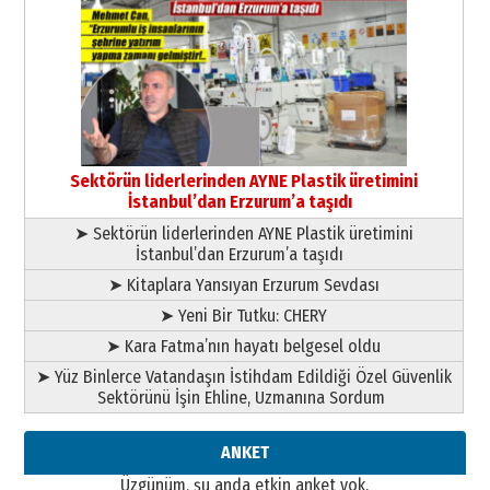
Cem Bakırcı
Ardında bıraktığı hatıralarıyla
gönül adamı Faruk Terzioğlu!
13 Mayıs 2026 Çarşamba
Esat BİNDESEN
Başkan Sekmen’den Erzurum’a
bir vizyon proje daha!
Sektörün liderlerinden AYNE Plastik üretimini
02 Ağustos 2026 Pazar
İstanbul’dan Erzurum’a taşıdı
➤ Sektörün liderlerinden AYNE Plastik üretimini
İstanbul’dan Erzurum’a taşıdı
➤ Kitaplara Yansıyan Erzurum Sevdası
➤ Yeni Bir Tutku: CHERY
➤ Kara Fatma’nın hayatı belgesel oldu
➤ Yüz Binlerce Vatandaşın İstihdam Edildiği Özel Güvenlik
Sektörünü İşin Ehline, Uzmanına Sordum
ANKET
Üzgünüm, şu anda etkin anket yok.