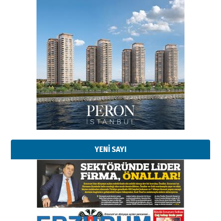
Esat BİNDESEN
Başkan Sekmen’den Erzurum’a
bir vizyon proje daha!
02 Ağustos 2026 Pazar
Kadir SABUNCUOĞLU
Erzurumspor’un köşe taşları
29 Haziran 2026 Pazartesi
YENİ SAYI
Kenan GÜLERCİ
Murat Şahsuvaroğlu ERKON’da
çıtayı yukarı taşırken,
yönetimdekiler aşağı
çekmemeli!
Orhan BOZKURT
17 Şubat 2026 Salı
Bir fotoğraf, bir şehir, bir
gazeteci… Dizginler kimin