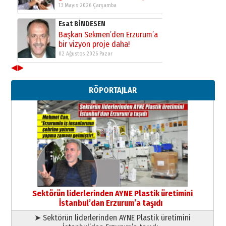
13 Mayıs 2026 Çarşamba
Esat BİNDESEN
Başkan Sekmen’den Erzurum’a
bir vizyon proje daha!
02 Ağustos 2026 Pazar
◀
▶
Kadir SABUNCUOĞLU
Erzurumspor’un köşe taşları
RÖPORTAJLAR
29 Haziran 2026 Pazartesi
Kenan GÜLERCİ
Murat Şahsuvaroğlu ERKON’da
çıtayı yukarı taşırken,
yönetimdekiler aşağı
çekmemeli!
Orhan BOZKURT
17 Şubat 2026 Salı
Bir fotoğraf, bir şehir, bir
gazeteci… Dizginler kimin
Sektörün liderlerinden AYNE Plastik üretimini
elinde?
İstanbul’dan Erzurum’a taşıdı
31 Mart 2026 Salı
➤ Sektörün liderlerinden AYNE Plastik üretimini
A. Berhan Yılmaz