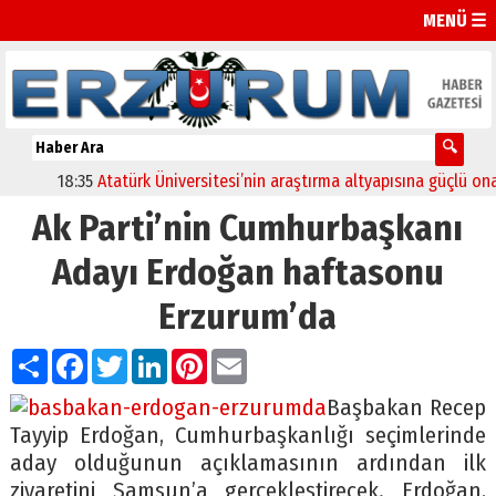
MENÜ ☰
18:35
Atatürk Üniversitesi’nin araştırma altyapısına güçlü onay
Ak Parti’nin Cumhurbaşkanı
Adayı Erdoğan haftasonu
Erzurum’da
Paylaş
Facebook
Twitter
LinkedIn
Pinterest
Email
Başbakan Recep
Tayyip Erdoğan, Cumhurbaşkanlığı seçimlerinde
aday olduğunun açıklamasının ardından ilk
ziyaretini Samsun’a gerçekleştirecek. Erdoğan,