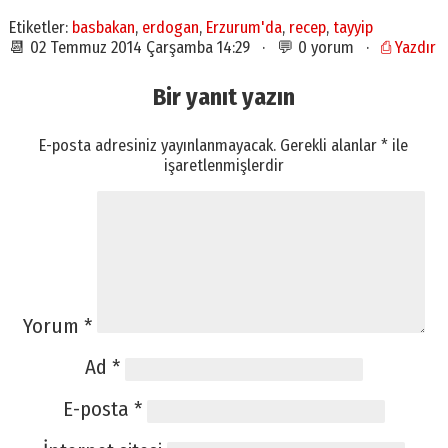
Etiketler:
basbakan
,
erdogan
,
Erzurum'da
,
recep
,
tayyip
📆 02 Temmuz 2014 Çarşamba 14:29 · 💬 0 yorum ·
⎙ Yazdır
Bir yanıt yazın
E-posta adresiniz yayınlanmayacak.
Gerekli alanlar
*
ile
işaretlenmişlerdir
Yorum
*
Ad
*
E-posta
*