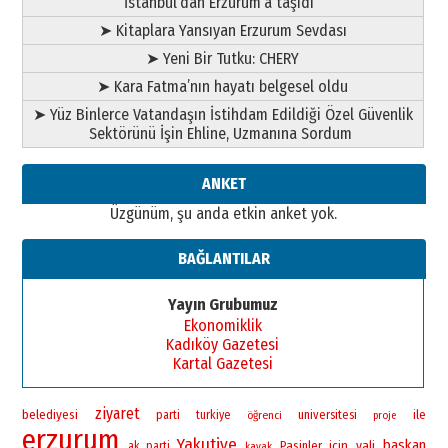
İstanbul’dan Erzurum’a taşıdı
BİR BÖLÜM DEĞİL, BİR ÖMÜR
SEÇİYORSUNUZ… “NEDEN
➤ Kitaplara Yansıyan Erzurum Sevdası
ATATÜRK ÜNİVERSİTESİ?”
➤ Yeni Bir Tutku: CHERY
28 Temmuz 2026 Salı
Ahmet Gökhan YAZICI
➤ Kara Fatma’nın hayatı belgesel oldu
Ahmed Yesevi’den bir Alperen…
➤ Yüz Binlerce Vatandaşın İstihdam Edildiği Özel Güvenlik
”Reisimiz” idi… Hakka yürüdü.!
Sektörünü İşin Ehline, Uzmanına Sordum
26 Mart 2026 Perşembe
Cem Bakırcı
ANKET
Ardında bıraktığı hatıralarıyla
Üzgünüm, şu anda etkin anket yok.
gönül adamı Faruk Terzioğlu!
13 Mayıs 2026 Çarşamba
BAĞLANTILAR
Esat BİNDESEN
Başkan Sekmen’den Erzurum’a
Yayın Grubumuz
bir vizyon proje daha!
Ekonomiklik
02 Ağustos 2026 Pazar
Kadıköy Gazetesi
Kartal Gazetesi
ziyaret
belediyesi
universitesi
ile
parti
turkiye
öğrenci
proje
erzurum
Yakutiye
baskan
vali
Pasinler
icin
ak parti
kayak