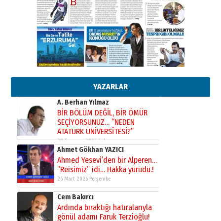
Kenan GÜLERCİ
Murat Şahsuvaroğlu ERKON’da
çıtayı yukarı taşırken,
yönetimdekiler aşağı
çekmemeli!
Orhan BOZKURT
17 Şubat 2026 Salı
Bir fotoğraf, bir şehir, bir
gazeteci… Dizginler kimin
elinde?
YAZARLAR
31 Mart 2026 Salı
A. Berhan Yılmaz
BİR BÖLÜM DEĞİL, BİR ÖMÜR
SEÇİYORSUNUZ… “NEDEN
ATATÜRK ÜNİVERSİTESİ?”
28 Temmuz 2026 Salı
Ahmet Gökhan YAZICI
Ahmed Yesevi’den bir Alperen…
”Reisimiz” idi… Hakka yürüdü.!
26 Mart 2026 Perşembe
Cem Bakırcı
Ardında bıraktığı hatıralarıyla
gönül adamı Faruk Terzioğlu!