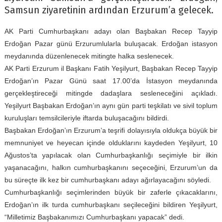
Samsun ziyaretinin ardından Erzurum’a gelecek.
AK Parti Cumhurbaşkanı adayı olan Başbakan Recep Tayyip
Erdoğan Pazar günü Erzurumlularla buluşacak. Erdoğan istasyon
meydanında düzenlenecek mitingte halka seslenecek.
AK Parti Erzurum il Başkanı Fatih Yeşilyurt, Başbakan Recep Tayyip
Erdoğan’ın Pazar Günü saat 17.00’da İstasyon meydanında
gerçekleştireceği mitingde dadaşlara sesleneceğini açıkladı.
Yeşilyurt Başbakan Erdoğan’ın aynı gün parti teşkilatı ve sivil toplum
kuruluşları temsilcileriyle iftarda buluşacağını bildirdi.
Başbakan Erdoğan’ın Erzurum’a teşrifi dolayısıyla oldukça büyük bir
memnuniyet ve heyecan içinde olduklarını kaydeden Yeşilyurt, 10
Ağustos’ta yapılacak olan Cumhurbaşkanlığı seçimiyle bir ilkin
yaşanacağını, halkın cumhurbaşkanını seçeceğini, Erzurum’un da
bu süreçte ilk kez bir cumhurbaşkanı adayı ağırlayacağını söyledi.
Cumhurbaşkanlığı seçimlerinden büyük bir zaferle çıkacaklarını,
Erdoğan’ın ilk turda cumhurbaşkanı seçileceğini bildiren Yeşilyurt,
“Milletimiz Başbakanımızı Cumhurbaşkanı yapacak” dedi.