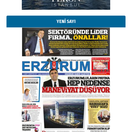
YENİ SAYI
Esat BİNDESEN
Başkan Sekmen’den Erzurum’a
bir vizyon proje daha!
02 Ağustos 2026 Pazar
Kadir SABUNCUOĞLU
Erzurumspor’un köşe taşları
29 Haziran 2026 Pazartesi