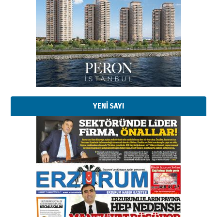
YENİ SAYI
Esat BİNDESEN
Başkan Sekmen’den Erzurum’a