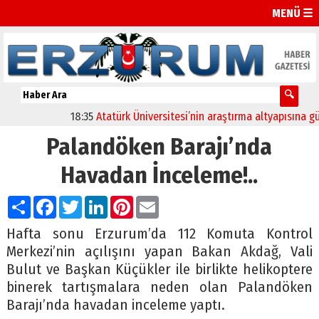
MENÜ ☰
18:35
Atatürk Üniversitesi’nin araştırma altyapısına güçlü
Palandöken Barajı’nda
Havadan İnceleme!..
Paylaş
Facebook
Twitter
LinkedIn
Pinterest
Email
Hafta sonu Erzurum’da 112 Komuta Kontrol
Merkezi’nin açılışını yapan Bakan Akdağ, Vali
Bulut ve Başkan Küçükler ile birlikte helikoptere
binerek tartışmalara neden olan Palandöken
Barajı’nda havadan inceleme yaptı.