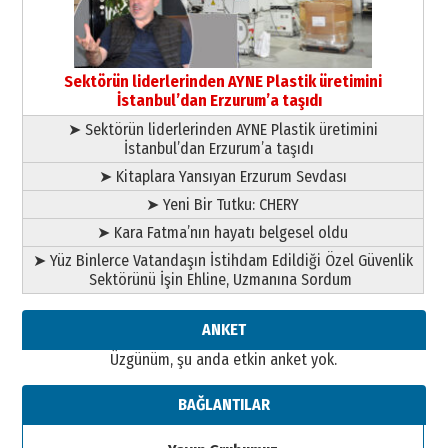
çekmemeli!
Orhan BOZKURT
17 Şubat 2026 Salı
Bir fotoğraf, bir şehir, bir
gazeteci… Dizginler kimin
Sektörün liderlerinden AYNE Plastik üretimini
elinde?
İstanbul’dan Erzurum’a taşıdı
31 Mart 2026 Salı
➤ Sektörün liderlerinden AYNE Plastik üretimini
A. Berhan Yılmaz
İstanbul’dan Erzurum’a taşıdı
BİR BÖLÜM DEĞİL, BİR ÖMÜR
SEÇİYORSUNUZ… “NEDEN
➤ Kitaplara Yansıyan Erzurum Sevdası
ATATÜRK ÜNİVERSİTESİ?”
➤ Yeni Bir Tutku: CHERY
28 Temmuz 2026 Salı
Ahmet Gökhan YAZICI
➤ Kara Fatma’nın hayatı belgesel oldu
Ahmed Yesevi’den bir Alperen…
➤ Yüz Binlerce Vatandaşın İstihdam Edildiği Özel Güvenlik
”Reisimiz” idi… Hakka yürüdü.!
Sektörünü İşin Ehline, Uzmanına Sordum
26 Mart 2026 Perşembe
Cem Bakırcı
ANKET
Ardında bıraktığı hatıralarıyla
Üzgünüm, şu anda etkin anket yok.
gönül adamı Faruk Terzioğlu!
13 Mayıs 2026 Çarşamba
BAĞLANTILAR
Esat BİNDESEN
Başkan Sekmen’den Erzurum’a