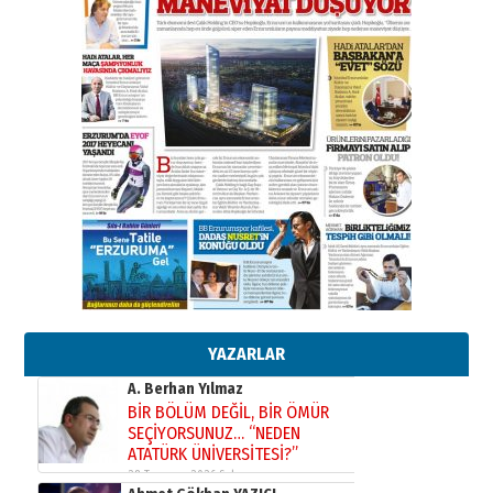
bir vizyon proje daha!
02 Ağustos 2026 Pazar
Kadir SABUNCUOĞLU
Erzurumspor’un köşe taşları
29 Haziran 2026 Pazartesi
Kenan GÜLERCİ
Murat Şahsuvaroğlu ERKON’da
çıtayı yukarı taşırken,
yönetimdekiler aşağı
çekmemeli!
Orhan BOZKURT
17 Şubat 2026 Salı
Bir fotoğraf, bir şehir, bir
gazeteci… Dizginler kimin
elinde?
YAZARLAR
31 Mart 2026 Salı
A. Berhan Yılmaz
BİR BÖLÜM DEĞİL, BİR ÖMÜR
SEÇİYORSUNUZ… “NEDEN
ATATÜRK ÜNİVERSİTESİ?”
28 Temmuz 2026 Salı