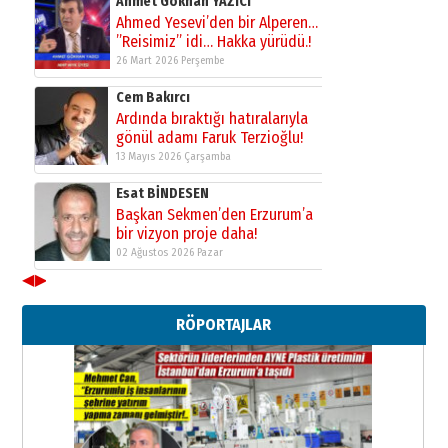
Ahmet Gökhan YAZICI
Ahmed Yesevi’den bir Alperen…
”Reisimiz” idi… Hakka yürüdü.!
26 Mart 2026 Perşembe
Cem Bakırcı
Ardında bıraktığı hatıralarıyla
gönül adamı Faruk Terzioğlu!
13 Mayıs 2026 Çarşamba
Esat BİNDESEN
Başkan Sekmen’den Erzurum’a
bir vizyon proje daha!
02 Ağustos 2026 Pazar
◀
▶
Kadir SABUNCUOĞLU
Erzurumspor’un köşe taşları
RÖPORTAJLAR
29 Haziran 2026 Pazartesi
Kenan GÜLERCİ
Murat Şahsuvaroğlu ERKON’da
çıtayı yukarı taşırken,
yönetimdekiler aşağı