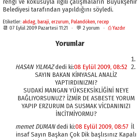
rengi ve kokusuyla ilgili çalışmaların Büyükşehir
Belediyesi tarafından yapıldığını söyledi.
Etiketler:
akdag
,
baraji
,
erzurum
,
Palandöken
,
recep
📆 07 Eylül 2009 Pazartesi 11:21 · 💬 2 yorum ·
⎙ Yazdır
Yorumlar
HASAN YILMAZ
dedi ki:
08 Eylül 2009, 08:52
SAYIN BAKAN KİMYASAL ANALİZ
YAPTIRDINIZMI?
SUDAKİ MANGAN YÜKSEKSİKLİĞİNİ NEYE
BAĞLIYORSUNUZ? İZMİR DE ASBESTE YORUM
YAPIP ERZURUM DA SUSMAK VİCDANINIZI
İNCİTMİYORMU?
memet DUMAN
dedi ki:
08 Eylül 2009, 08:57
İl
insaf Sayın Başkan Çok Dik başlısınız Kapalı