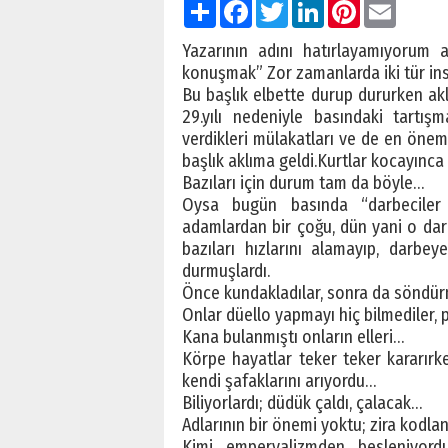
Paylaş
Facebook
Twitter
LinkedIn
Pinterest
Email
Yazarının adını hatırlayamıyorum 
konuşmak” Zor zamanlarda iki tür ins
Bu başlık elbette durup dururken akl
29.yılı nedeniyle basındaki tartış
verdikleri mülakatları ve de en öneml
başlık aklıma geldi.Kurtlar kocayınca
Bazıları için durum tam da böyle…
Oysa bugün basında “darbeciler
adamlardan bir çoğu, dün yani o darb
bazıları hızlarını alamayıp, darbe
durmuşlardı.
Önce kundakladılar, sonra da söndür
Onlar düello yapmayı hiç bilmediler,
Kana bulanmıştı onların elleri…
Körpe hayatlar teker teker kararırk
kendi şafaklarını arıyordu…
Biliyorlardı; düdük çaldı, çalacak…
Adlarının bir önemi yoktu; zira kodla
Kimi emperyalizmden besleniyor