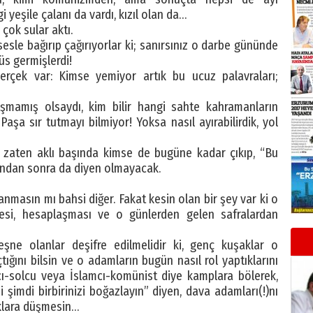
 yeşile çalanı da vardı, kızıl olan da…
 çok sular aktı.
sle bağırıp çağırıyorlar ki; sanırsınız o darbe gününde
üs germişlerdi!
erçek var: Kimse yemiyor artık bu ucuz palavraları;
mamış olsaydı, kim bilir hangi sahte kahramanların
Paşa sır tutmayı bilmiyor! Yoksa nasıl ayırabilirdik, yol
; zaten aklı başında kimse de bugüne kadar çıkıp, “Bu
undan sonra da diyen olmayacak.
anmasın mı bahsi diğer. Fakat kesin olan bir şey var ki o
mesi, hesaplaşması ve o günlerden gelen safralardan
ne olanlar deşifre edilmelidir ki, genç kuşaklar o
tığını bilsin ve o adamların bugün nasıl rol yaptıklarını
cı-solcu veya İslamcı-komünist diye kamplara bölerek,
i şimdi birbirinizi boğazlayın” diyen, dava adamları(!)nı
aklara düşmesin…