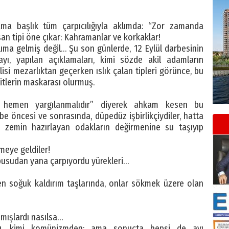
ama başlık tüm çarpıcılığıyla aklımda: “Zor zamanda
an tipi öne çıkar: Kahramanlar ve korkaklar!
ıma gelmiş değil… Şu son günlerde, 12 Eylül darbesinin
mayı, yapılan açıklamaları, kimi sözde akil adamların
isi mezarlıktan geçerken ıslık çalan tipleri görünce, bu
 itlerin maskarası olurmuş.
 hemen yargılanmalıdır” diyerek ahkam kesen bu
e öncesi ve sonrasında, düpedüz işbirlikçiydiler, hatta
ye zemin hazırlayan odakların değirmenine su taşıyıp
meye geldiler!
 pusudan yana çarpıyordu yürekleri…
en soğuk kaldırım taşlarında, onlar sökmek üzere olan
nmışlardı nasılsa…
du, kimi komünizmden; ama sonuçta hepsi de ayı