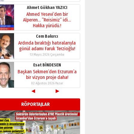
02 Ağustos 2026 Pazar
Kadir SABUNCUOĞLU
Erzurumspor’un köşe taşları
29 Haziran 2026 Pazartesi
Kenan GÜLERCİ
Murat Şahsuvaroğlu ERKON’da
çıtayı yukarı taşırken,
yönetimdekiler aşağı
çekmemeli!
Orhan BOZKURT
17 Şubat 2026 Salı
Bir fotoğraf, bir şehir, bir
gazeteci… Dizginler kimin
elinde?
◀
▶
31 Mart 2026 Salı
A. Berhan Yılmaz
RÖPORTAJLAR
BİR BÖLÜM DEĞİL, BİR ÖMÜR
SEÇİYORSUNUZ… “NEDEN
ATATÜRK ÜNİVERSİTESİ?”
28 Temmuz 2026 Salı
Ahmet Gökhan YAZICI