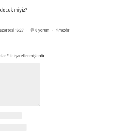
decek miyiz?
 Pazartesi 18:27 · 💬 0 yorum ·
⎙ Yazdır
anlar
*
ile işaretlenmişlerdir