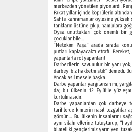
merkezden yönetilen piyonlardı. Rengi
Fakat yıllar içinde köprülerin altından
Sahte kahramanlar öylesine yüksek se
tankların üstüne çıkıp, namlulara göğ
Oysa unuttukları çok önemli bir g
çocuklar bile…
“Netekim Paşa” arada sırada konuş
putları kaplayacaktı etrafı…Bereket; 
yapanlarla rol yapanları!
Darbecilerin savunulur bir yanı yok
darbeyi biz hakketmiştik” demedi. B
Ancak asıl mesele başka…
Darbe yapanlar yargılansın mı, yargıl
da; bu ülkenin 12 Eylül’le yüzleş
kurtulmasıdır.
Darbe yapanlardan çok darbeye teş
tarihlerde kimlerin nasıl tezgahlar aç
görsün… Bu ülkenin insanlarını sağ
aynı silahı ellerine tutuşturup, “hayd
bilmeli ki gençlerimiz yarın yeni tuz