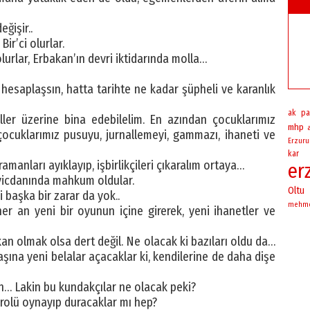
ğişir..
ir’ci olurlar.
lurlar, Erbakan’ın devri iktidarında molla…
 hesaplaşsın, hatta tarihte ne kadar şüpheli ve karanlık
ak pa
ller üzerine bina edebilelim. En azından çocuklarımız
mhp
çocuklarımız pusuyu, jurnallemeyi, gammazı, ihaneti ve
Erzur
kar
anları ayıklayıp, işbirlikçileri çıkaralım ortaya…
er
 vicdanında mahkum oldular.
Oltu
i başka bir zarar da yok..
mehm
er an yeni bir oyunun içine girerek, yeni ihanetler ve
 olmak olsa dert değil. Ne olacak ki bazıları oldu da…
şına yeni belalar açacaklar ki, kendilerine de daha dişe
n… Lakin bu kundakçılar ne olacak peki?
i rolü oynayıp duracaklar mı hep?