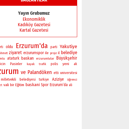
Yayın Grubumuz
Ekonomiklik
Kadıköy Gazetesi
Kartal Gazetesi
Erzurum'da
Yakutiye
oldu
rti
parti
ziyaret
belediye
erzurumspor
ile
il
ahmet
proje
Büyükşehir
baskan
ataturk
erzurumlular
umlu
yeni
icin
Pasinler
polis
ak
kayak
trafik
zurum
ve
Palandöken
universitesi
etti
Aziziye
belediyesi
milletvekili
turkiye
öğrenci
baskani
vali
bir
Spor
Erzurum’da
Eğitim
ali
et