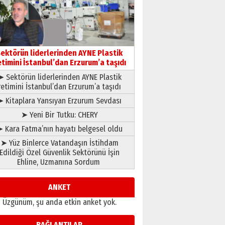
Ahmed Yesevi’den bir
Alperen… ”Reisimiz” idi…
Hakka yürüdü.!
26 Mart 2026 Perşembe
Cem Bakırcı
Ardında bıraktığı hatıralarıyla
ektörün liderlerinden AYNE Plastik
gönül adamı Faruk Terzioğlu!
etimini İstanbul’dan Erzurum’a taşıdı
13 Mayıs 2026 Çarşamba
➤ Sektörün liderlerinden AYNE Plastik
retimini İstanbul’dan Erzurum’a taşıdı
Esat BİNDESEN
➤ Kitaplara Yansıyan Erzurum Sevdası
Başkan Sekmen’den Erzurum’a
bir vizyon proje daha!
➤ Yeni Bir Tutku: CHERY
02 Ağustos 2026 Pazar
 Kara Fatma’nın hayatı belgesel oldu
➤ Yüz Binlerce Vatandaşın İstihdam
Edildiği Özel Güvenlik Sektörünü İşin
Ehline, Uzmanına Sordum
ANKET
Üzgünüm, şu anda etkin anket yok.
BAĞLANTILAR