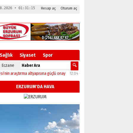
8.2026 • 01:31:16
Hesap aç
Oturum aç
Sağlık
Siyaset
Spor
 Eczane
aştırma altyapısına güçlü onay
12:04
Oltu’da festival coşkusu konserle zirveye 
ERZURUM'DA HAVA