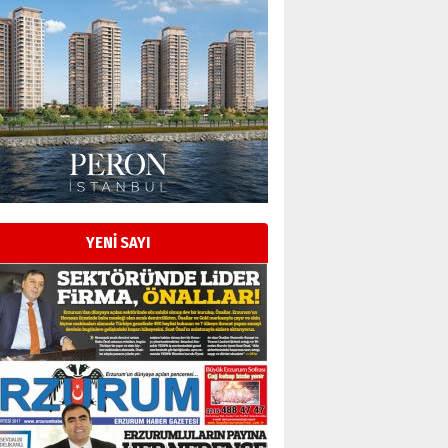
Esat BİNDESEN
Başkan Sekmen’den Erzurum’a
bir vizyon proje daha!
YENİ SAYI
02 Ağustos 2026 Pazar
Kadir SABUNCUOĞLU
Erzurumspor’un köşe taşları
29 Haziran 2026 Pazartesi
Kenan GÜLERCİ
Murat Şahsuvaroğlu ERKON’da
çıtayı yukarı taşırken,
yönetimdekiler aşağı