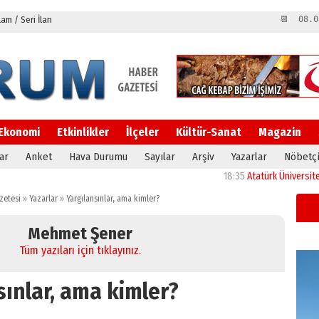
m / Seri İlan
📆 08.0
Ekonomi
Etkinlikler
İlçeler
Kültür-Sanat
Magazin
ar
Anket
Hava Durumu
Sayılar
Arşiv
Yazarlar
Nöbetçi
18:35
Atatürk Üniversitesi’nin ar
zetesi
»
Yazarlar
»
Yargılansınlar, ama kimler?
Mehmet Şener
Tüm yazıları için tıklayınız.
sınlar, ama kimler?