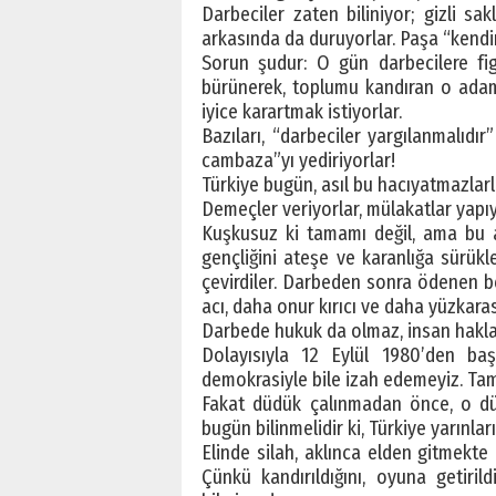
Darbeciler zaten biliniyor; gizli sak
arkasında da duruyorlar. Paşa “kendi
Sorun şudur: O gün darbecilere fig
bürünerek, toplumu kandıran o adam
iyice karartmak istiyorlar.
Bazıları, “darbeciler yargılanmalıdı
cambaza”yı yediriyorlar!
Türkiye bugün, asıl bu hacıyatmazlarl
Demeçler veriyorlar, mülakatlar yapıyo
Kuşkusuz ki tamamı değil, ama bu a
gençliğini ateşe ve karanlığa sürükl
çevirdiler. Darbeden sonra ödenen b
acı, daha onur kırıcı ve daha yüzkaras
Darbede hukuk da olmaz, insan hakla
Dolayısıyla 12 Eylül 1980’den baş
demokrasiyle bile izah edemeyiz. Tam
Fakat düdük çalınmadan önce, o düd
bugün bilinmelidir ki, Türkiye yarınlar
Elinde silah, aklınca elden gitmek
Çünkü kandırıldığını, oyuna getiril