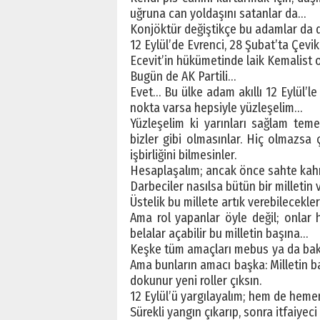
uğruna can yoldaşını satanlar da…
Konjöktür değiştikçe bu adamlar da de
12 Eylül’de Evrenci, 28 Şubat’ta Çevik B
Ecevit’in hükümetinde laik Kemalist o
Bugün de AK Partili…
Evet… Bu ülke adam akıllı 12 Eylül’le
nokta varsa hepsiyle yüzleşelim…
Yüzleşelim ki yarınları sağlam teme
bizler gibi olmasınlar. Hiç olmazsa 
işbirliğini bilmesinler.
Hesaplaşalım; ancak önce sahte kahram
Darbeciler nasılsa bütün bir milletin
Üstelik bu millete artık verebilecekler
Ama rol yapanlar öyle değil; onlar h
belalar açabilir bu milletin başına…
Keşke tüm amaçları mebus ya da bakan
Ama bunların amacı başka: Milletin ba
dokunur yeni roller çıksın.
12 Eylül’ü yargılayalım; hem de heme
Sürekli yangın çıkarıp, sonra itfaiyec