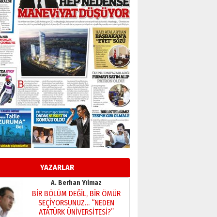
çekmemeli!
Orhan BOZKURT
17 Şubat 2026 Salı
Bir fotoğraf, bir şehir, bir
gazeteci… Dizginler kimin
elinde?
31 Mart 2026 Salı
A. Berhan Yılmaz
BİR BÖLÜM DEĞİL, BİR ÖMÜR
SEÇİYORSUNUZ… “NEDEN
ATATÜRK ÜNİVERSİTESİ?”
28 Temmuz 2026 Salı
Ahmet Gökhan YAZICI
Ahmed Yesevi’den bir
Alperen… ”Reisimiz” idi…
Hakka yürüdü.!
26 Mart 2026 Perşembe
Cem Bakırcı
Ardında bıraktığı hatıralarıyla
YAZARLAR
gönül adamı Faruk Terzioğlu!
13 Mayıs 2026 Çarşamba
Esat BİNDESEN
Başkan Sekmen’den Erzurum’a
bir vizyon proje daha!