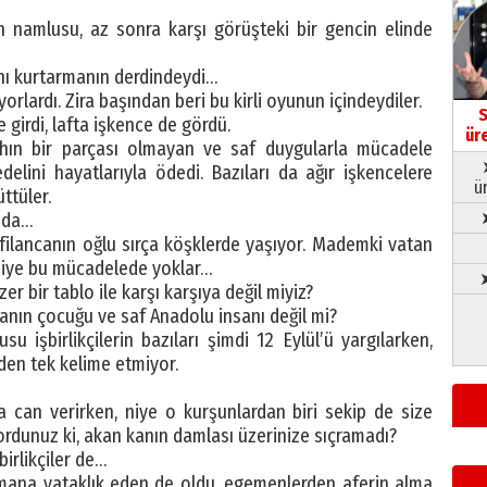
ın namlusu, az sonra karşı görüşteki bir gencin elinde
anı kurtarmanın derdindeydi…
yorlardı. Zira başından beri bu kirli oyunun içindeydiler.
S
 girdi, lafta işkence de gördü.
ür
hın bir parçası olmayan ve saf duygularla mücadele
bedelini hayatlarıyla ödedi. Bazıları da ağır işkencelere
ü
ttüler.
ı da…
ilancanın oğlu sırça köşklerde yaşıyor. Mademki vatan
 niye bu mücadelede yoklar…
➤
 bir tablo ile karşı karşıya değil miyiz?
aranın çocuğu ve saf Anadolu insanı değil mi?
 işbirlikçilerin bazıları şimdi 12 Eylül’ü yargılarken,
den tek kelime etmiyor.
a can verirken, niye o kurşunlardan biri sekip de size
rdunuz ki, akan kanın damlası üzerinize sıçramadı?
irlikçiler de…
şmana yataklık eden de oldu, egemenlerden aferin alma