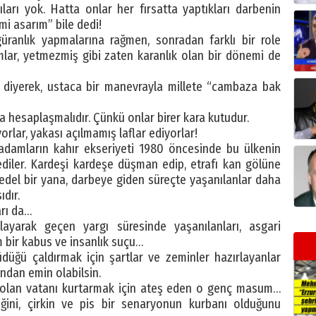
lıları yok. Hatta onlar her fırsatta yaptıkları darbenin
mi asarım” bile dedi!
üranlık yapmalarına rağmen, sonradan farklı bir role
lar, yetmezmiş gibi zaten karanlık olan bir dönemi de
r” diyerek, ustaca bir manevrayla millete “cambaza bak
a hesaplaşmalıdır. Çünkü onlar birer kara kutudur.
rlar, yakası açılmamış laflar ediyorlar!
damların kahır ekseriyeti 1980 öncesinde bu ülkenin
ediler. Kardeşi kardeşe düşman edip, etrafı kan gölüne
edel bir yana, darbeye giden süreçte yaşanılanlar daha
ıdır.
rı da…
layarak geçen yargı süresinde yaşanılanları, asgari
 bir kabus ve insanlık suçu…
üğü çaldırmak için şartlar ve zeminler hazırlayanlar
ından emin olabilsin.
te olan vatanı kurtarmak için ateş eden o genç masum…
diğini, çirkin ve pis bir senaryonun kurbanı olduğunu