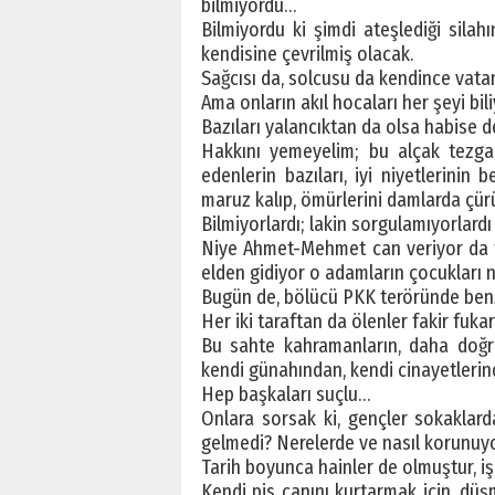
bilmiyordu…
Bilmiyordu ki şimdi ateşlediği silah
kendisine çevrilmiş olacak.
Sağcısı da, solcusu da kendince vat
Ama onların akıl hocaları her şeyi bili
Bazıları yalancıktan da olsa habise de
Hakkını yemeyelim; bu alçak tezga
edenlerin bazıları, iyi niyetlerinin 
maruz kalıp, ömürlerini damlarda çürü
Bilmiyorlardı; lakin sorgulamıyorlard
Niye Ahmet-Mehmet can veriyor da f
elden gidiyor o adamların çocukları
Bugün de, bölücü PKK teröründe benzer
Her iki taraftan da ölenler fakir fuk
Bu sahte kahramanların, daha doğrusu
kendi günahından, kendi cinayetlerin
Hep başkaları suçlu…
Onlara sorsak ki, gençler sokaklard
gelmedi? Nerelerde ve nasıl korunuyo
Tarih boyunca hainler de olmuştur, işb
Kendi pis canını kurtarmak için, dü