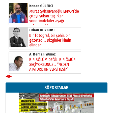
Kenan GÜLERCİ
Murat Şahsuvaroğlu ERKON’da
çıtayı yukarı taşırken,
yönetimdekiler aşağı
çekmemeli!
Orhan BOZKURT
17 Şubat 2026 Salı
Bir fotoğraf, bir şehir, bir
gazeteci… Dizginler kimin
elinde?
31 Mart 2026 Salı
A. Berhan Yılmaz
BİR BÖLÜM DEĞİL, BİR ÖMÜR
SEÇİYORSUNUZ… “NEDEN
ATATÜRK ÜNİVERSİTESİ?”
28 Temmuz 2026 Salı
◀
▶
Ahmet Gökhan YAZICI
Ahmed Yesevi’den bir Alperen…
RÖPORTAJLAR
”Reisimiz” idi… Hakka yürüdü.!
26 Mart 2026 Perşembe
Cem Bakırcı
Ardında bıraktığı hatıralarıyla
gönül adamı Faruk Terzioğlu!