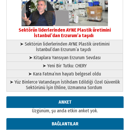
13 Mayıs 2026 Çarşamba
Esat BİNDESEN
TRT’NİN BÖLGEYE AÇILAN SESİ
09 Ağustos 2026 Pazar
Sektörün liderlerinden AYNE Plastik üretimini
İstanbul’dan Erzurum’a taşıdı
➤ Sektörün liderlerinden AYNE Plastik üretimini
İstanbul’dan Erzurum’a taşıdı
➤ Kitaplara Yansıyan Erzurum Sevdası
➤ Yeni Bir Tutku: CHERY
➤ Kara Fatma’nın hayatı belgesel oldu
➤ Yüz Binlerce Vatandaşın İstihdam Edildiği Özel Güvenlik
Sektörünü İşin Ehline, Uzmanına Sordum
ANKET
Üzgünüm, şu anda etkin anket yok.
BAĞLANTILAR