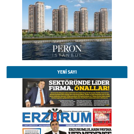
Esat BİNDESEN
TRT’NİN BÖLGEYE AÇILAN SESİ
09 Ağustos 2026 Pazar
Kadir SABUNCUOĞLU
Erzurumspor’un köşe taşları
29 Haziran 2026 Pazartesi
YENİ SAYI
Kenan GÜLERCİ
Murat Şahsuvaroğlu ERKON’da
çıtayı yukarı taşırken,
yönetimdekiler aşağı
çekmemeli!
Orhan BOZKURT
17 Şubat 2026 Salı
Bir fotoğraf, bir şehir, bir
gazeteci… Dizginler kimin
elinde?
31 Mart 2026 Salı
A. Berhan Yılmaz