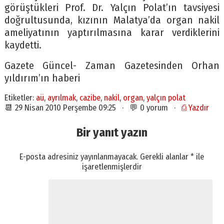
görüştükleri Prof. Dr. Yalçın Polat’ın tavsiyesi
doğrultusunda, kızının Malatya’da organ nakil
ameliyatının yaptırılmasına karar verdiklerini
kaydetti.
Gazete Güncel- Zaman Gazetesinden Orhan
yıldırım’ın haberi
Etiketler:
aü
,
ayrılmak
,
cazibe
,
nakil
,
organ
,
yalçın polat
📆 29 Nisan 2010 Perşembe 09:25 · 💬 0 yorum ·
⎙ Yazdır
Bir yanıt yazın
E-posta adresiniz yayınlanmayacak.
Gerekli alanlar
*
ile
işaretlenmişlerdir