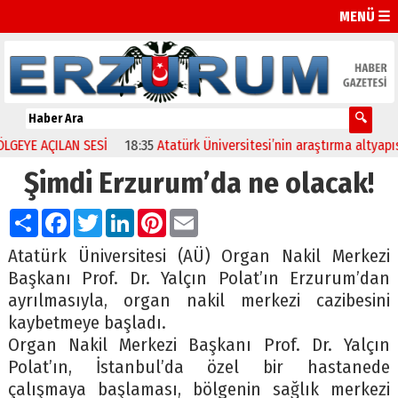
MENÜ ☰
E AÇILAN SESİ
18:35
Atatürk Üniversitesi’nin araştırma altyapısına
Şimdi Erzurum’da ne olacak!
Paylaş
Facebook
Twitter
LinkedIn
Pinterest
Email
Atatürk Üniversitesi (AÜ) Organ Nakil Merkezi
Başkanı Prof. Dr. Yalçın Polat’ın Erzurum’dan
ayrılmasıyla, organ nakil merkezi cazibesini
kaybetmeye başladı.
Organ Nakil Merkezi Başkanı Prof. Dr. Yalçın
Polat’ın, İstanbul’da özel bir hastanede
çalışmaya başlaması, bölgenin sağlık merkezi