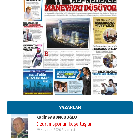
BİR BÖLÜM DEĞİL, BİR ÖMÜR
SEÇİYORSUNUZ… “NEDEN
ATATÜRK ÜNİVERSİTESİ?”
28 Temmuz 2026 Salı
Ahmet Gökhan YAZICI
Ahmed Yesevi’den bir Alperen…
”Reisimiz” idi… Hakka yürüdü.!
26 Mart 2026 Perşembe
Cem Bakırcı
Ardında bıraktığı hatıralarıyla
gönül adamı Faruk Terzioğlu!
13 Mayıs 2026 Çarşamba
Esat BİNDESEN
TRT’NİN BÖLGEYE AÇILAN SESİ
09 Ağustos 2026 Pazar
YAZARLAR
Kadir SABUNCUOĞLU
Erzurumspor’un köşe taşları
29 Haziran 2026 Pazartesi