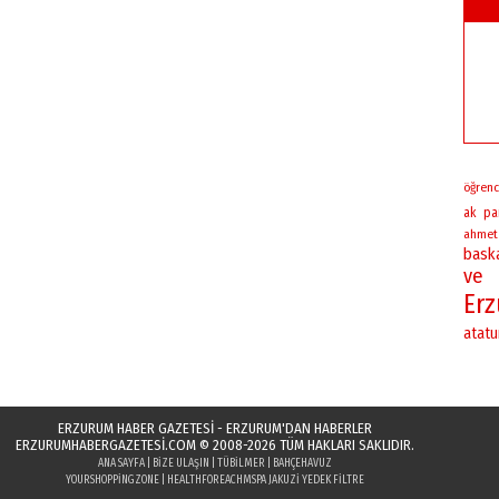
öğrenc
ak par
ahmet
bask
ve
Er
atatu
ERZURUM HABER GAZETESİ - ERZURUM'DAN HABERLER
ERZURUMHABERGAZETESI.COM
© 2008-2026 TÜM HAKLARI SAKLIDIR.
ANA SAYFA
|
BIZE ULAŞIN
|
TÜBILMER
|
BAHÇEHAVUZ
YOURSHOPPINGZONE
|
HEALTHFOREACH
MSPA JAKUZI YEDEK FILTRE