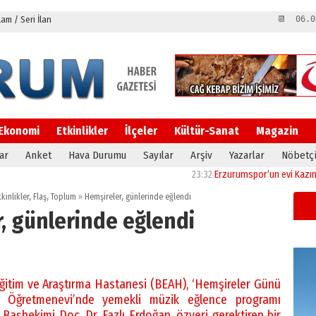
m / Seri İlan
📆 06.0
Ekonomi
Etkinlikler
İlçeler
Kültür-Sanat
Magazin
ar
Anket
Hava Durumu
Sayılar
Arşiv
Yazarlar
Nöbetçi
23:32
Erzurumspor’un evi Kazım Karabe
tkinlikler
,
Flaş
,
Toplum
»
Hemşireler, günlerinde eğlendi
, günlerinde eğlendi
ğitim ve Araştırma Hastanesi (BEAH), ‘Hemşireler Günü
e Öğretmenevi’nde yemekli müzik eğlence programı
şhekimi Doç. Dr. Fazlı Erdoğan, özveri gerektiren bir