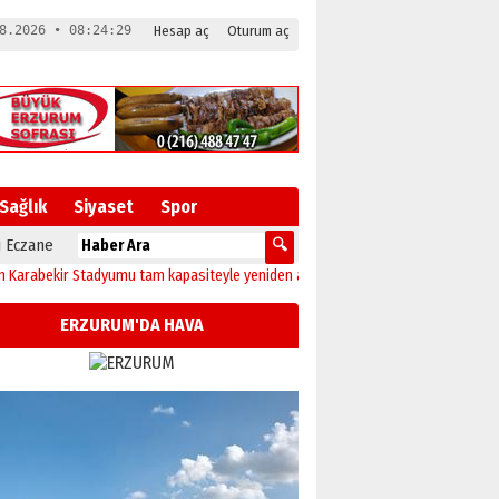
8.2026 • 08:24:30
Hesap aç
Oturum aç
Sağlık
Siyaset
Spor
 Eczane
kir Stadyumu tam kapasiteyle yeniden açılıyor!
23:10
Erzurum’da sağlıkçılar G
ERZURUM'DA HAVA