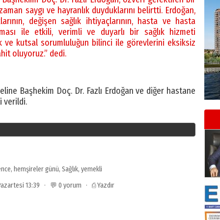
aman saygı ve hayranlık duyduklarını belirtti. Erdoğan,
arının, değişen sağlık ihtiyaçlarının, hasta ve hasta
nması ile etkili, verimli ve duyarlı bir sağlık hizmeti
e kutsal sorumluluğun bilinci ile görevlerini eksiksiz
it oluyoruz.” dedi.
eline Başhekim Doç. Dr. Fazlı Erdoğan ve diğer hastane
 verildi.
ence
,
hemşireler günü
,
Sağlık
,
yemekli
 Pazartesi 13:39 · 💬 0 yorum ·
⎙ Yazdır