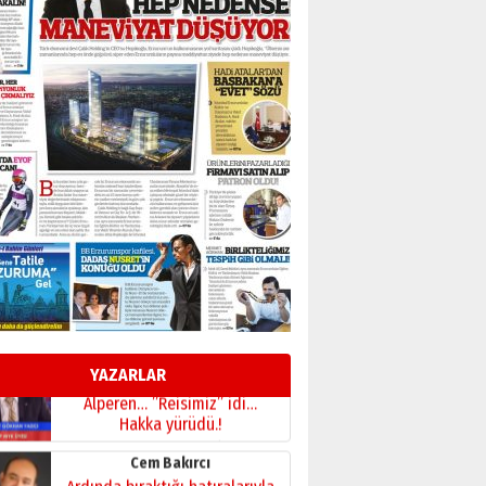
BİR BÖLÜM DEĞİL, BİR ÖMÜR
SEÇİYORSUNUZ… “NEDEN
ATATÜRK ÜNİVERSİTESİ?”
28 Temmuz 2026 Salı
Ahmet Gökhan YAZICI
Ahmed Yesevi’den bir
Alperen… ”Reisimiz” idi…
Hakka yürüdü.!
26 Mart 2026 Perşembe
Cem Bakırcı
Ardında bıraktığı hatıralarıyla
gönül adamı Faruk Terzioğlu!
13 Mayıs 2026 Çarşamba
Esat BİNDESEN
Başkan Sekmen’den Erzurum’a
bir vizyon proje daha!
YAZARLAR
02 Ağustos 2026 Pazar
Kadir SABUNCUOĞLU
Erzurumspor’un köşe taşları
29 Haziran 2026 Pazartesi