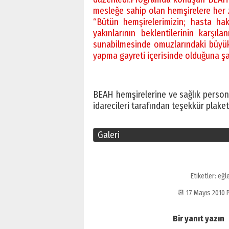
mesleğe sahip olan hemşirelere her z
“Bütün hemşirelerimizin; hasta hakl
yakınlarının beklentilerinin karşıla
sunabilmesinde omuzlarındaki büyük v
yapma gayreti içerisinde olduğuna şah
BEAH hemşirelerine ve sağlık person
idarecileri tarafından teşekkür plaketi
Galeri
Etiketler:
eğl
📆 17 Mayıs 2010
Bir yanıt yazın