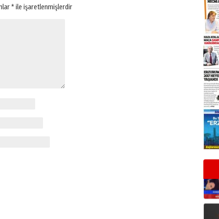
anlar
*
ile işaretlenmişlerdir