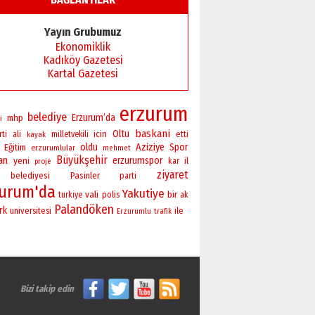
Yayın Grubumuz
Ekonomiklik
Kadıköy Gazetesi
Kartal Gazetesi
erzurum
belediye
Erzurum’da
mhp
i
baskani
Oltu
icin
ti
ali
milletvekili
etti
kayak
oldu
Aziziye
Spor
Eğitim
erzurumlular
mehmet
Büyükşehir
an
yeni
erzurumspor
il
kar
proje
ziyaret
belediyesi
Pasinler
parti
zurum'da
Yakutiye
vali
bir
polis
turkiye
ak
Palandöken
rk
universitesi
ile
Erzurumlu
trafik
Bizi takip edin