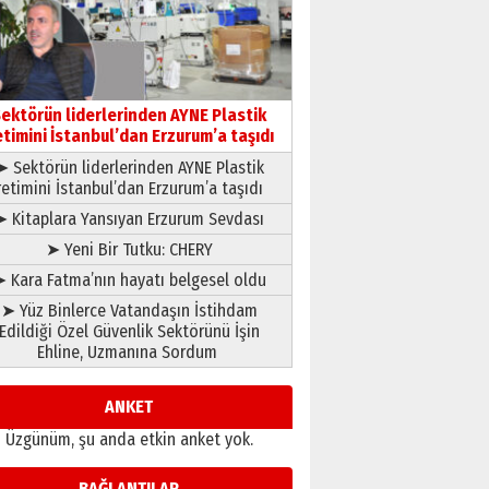
gönül adamı Faruk Terzioğlu!
13 Mayıs 2026 Çarşamba
Esat BİNDESEN
Başkan Sekmen’den Erzurum’a
bir vizyon proje daha!
ektörün liderlerinden AYNE Plastik
02 Ağustos 2026 Pazar
etimini İstanbul’dan Erzurum’a taşıdı
➤ Sektörün liderlerinden AYNE Plastik
retimini İstanbul’dan Erzurum’a taşıdı
➤ Kitaplara Yansıyan Erzurum Sevdası
➤ Yeni Bir Tutku: CHERY
 Kara Fatma’nın hayatı belgesel oldu
➤ Yüz Binlerce Vatandaşın İstihdam
Edildiği Özel Güvenlik Sektörünü İşin
Ehline, Uzmanına Sordum
ANKET
Üzgünüm, şu anda etkin anket yok.
BAĞLANTILAR