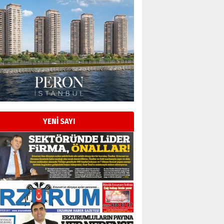
Esat BİNDESEN
Başkan Sekmen’den Erzurum’a
bir vizyon proje daha!
02 Ağustos 2026 Pazar
Kadir SABUNCUOĞLU
Erzurumspor’un köşe taşları
29 Haziran 2026 Pazartesi
YENİ SAYI
Kenan GÜLERCİ
Murat Şahsuvaroğlu ERKON’da
çıtayı yukarı taşırken,
yönetimdekiler aşağı
çekmemeli!
Orhan BOZKURT
17 Şubat 2026 Salı
Bir fotoğraf, bir şehir, bir
gazeteci… Dizginler kimin
elinde?
31 Mart 2026 Salı
A. Berhan Yılmaz