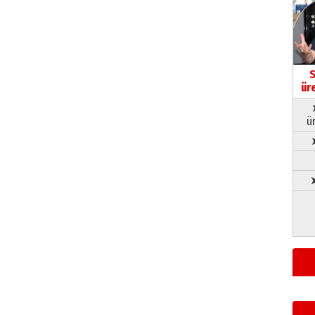
S
ür
ü
➤