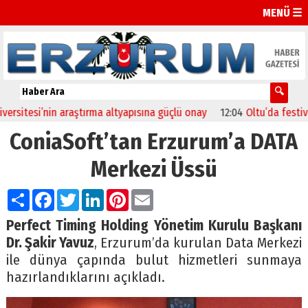
MENÜ ☰
nin araştırma altyapısına güçlü onay
12:04
Oltu’da festival coşkusu 
ConiaSoft’tan Erzurum’a DATA
Merkezi Üssü
Paylaş
Facebook
Twitter
LinkedIn
Pinterest
Email
Perfect Timing Holding Yönetim Kurulu Başkanı
Dr. Şakir Yavuz
, Erzurum’da kurulan Data Merkezi
ile dünya çapında bulut hizmetleri sunmaya
hazırlandıklarını açıkladı.