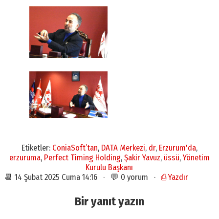
Etiketler:
ConiaSoft’tan
,
DATA Merkezi
,
dr
,
Erzurum'da
,
erzuruma
,
Perfect Timing Holding
,
Şakir Yavuz
,
üssü
,
Yönetim
Kurulu Başkanı
📆 14 Şubat 2025 Cuma 14:16 · 💬 0 yorum ·
⎙ Yazdır
Bir yanıt yazın