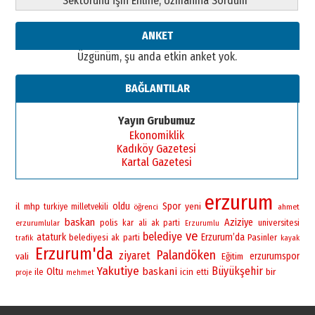
Sektörünü İşin Ehline, Uzmanına Sordum
ANKET
Üzgünüm, şu anda etkin anket yok.
BAĞLANTILAR
Yayın Grubumuz
Ekonomiklik
Kadıköy Gazetesi
Kartal Gazetesi
erzurum
oldu
Spor
yeni
il
mhp
turkiye
milletvekili
öğrenci
ahmet
baskan
Aziziye
polis
universitesi
erzurumlular
kar
ali
ak parti
Erzurumlu
ve
belediye
ataturk
Erzurum’da
belediyesi
Pasinler
ak
parti
trafik
kayak
Erzurum'da
Palandöken
ziyaret
vali
erzurumspor
Eğitim
Yakutiye
Büyükşehir
baskani
Oltu
bir
ile
icin
etti
proje
mehmet