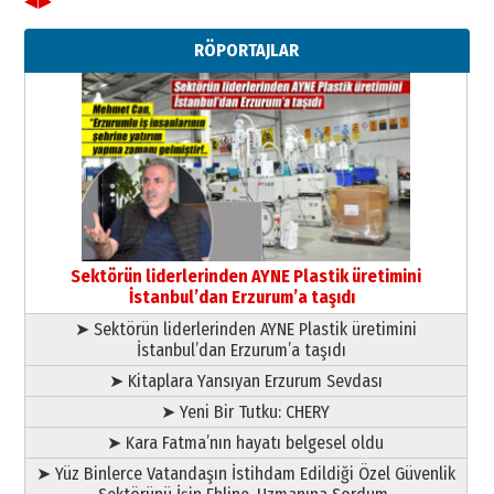
◀
▶
Ahmet Gökhan YAZICI
Ahmed Yesevi’den bir Alperen…
RÖPORTAJLAR
”Reisimiz” idi… Hakka yürüdü.!
26 Mart 2026 Perşembe
Cem Bakırcı
Ardında bıraktığı hatıralarıyla
gönül adamı Faruk Terzioğlu!
13 Mayıs 2026 Çarşamba
Esat BİNDESEN
Başkan Sekmen’den Erzurum’a
bir vizyon proje daha!
Sektörün liderlerinden AYNE Plastik üretimini
02 Ağustos 2026 Pazar
İstanbul’dan Erzurum’a taşıdı
➤ Sektörün liderlerinden AYNE Plastik üretimini
İstanbul’dan Erzurum’a taşıdı
➤ Kitaplara Yansıyan Erzurum Sevdası
➤ Yeni Bir Tutku: CHERY
➤ Kara Fatma’nın hayatı belgesel oldu
➤ Yüz Binlerce Vatandaşın İstihdam Edildiği Özel Güvenlik