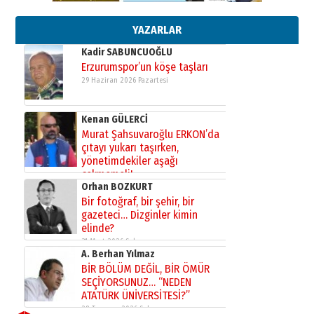
bir vizyon proje daha!
02 Ağustos 2026 Pazar
YAZARLAR
Kadir SABUNCUOĞLU
Erzurumspor’un köşe taşları
29 Haziran 2026 Pazartesi
Kenan GÜLERCİ
Murat Şahsuvaroğlu ERKON’da
çıtayı yukarı taşırken,
yönetimdekiler aşağı
çekmemeli!
Orhan BOZKURT
17 Şubat 2026 Salı
Bir fotoğraf, bir şehir, bir
gazeteci… Dizginler kimin
elinde?
31 Mart 2026 Salı
A. Berhan Yılmaz
BİR BÖLÜM DEĞİL, BİR ÖMÜR
SEÇİYORSUNUZ… “NEDEN
ATATÜRK ÜNİVERSİTESİ?”
28 Temmuz 2026 Salı