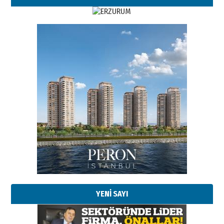
Esat BİNDESEN
Başkan Sekmen’den Erzurum’a
bir vizyon proje daha!
02 Ağustos 2026 Pazar
Kadir SABUNCUOĞLU
Erzurumspor’un köşe taşları
29 Haziran 2026 Pazartesi
YENİ SAYI
Kenan GÜLERCİ
Murat Şahsuvaroğlu ERKON’da
çıtayı yukarı taşırken,