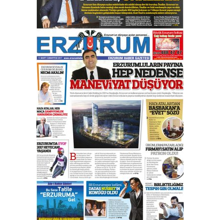
yönetimdekiler aşağı
çekmemeli!
Orhan BOZKURT
17 Şubat 2026 Salı
Bir fotoğraf, bir şehir, bir
gazeteci… Dizginler kimin
elinde?
31 Mart 2026 Salı
A. Berhan Yılmaz
BİR BÖLÜM DEĞİL, BİR ÖMÜR
SEÇİYORSUNUZ… “NEDEN
ATATÜRK ÜNİVERSİTESİ?”
28 Temmuz 2026 Salı
Ahmet Gökhan YAZICI
Ahmed Yesevi’den bir Alperen…
”Reisimiz” idi… Hakka yürüdü.!
26 Mart 2026 Perşembe
Cem Bakırcı
Ardında bıraktığı hatıralarıyla
gönül adamı Faruk Terzioğlu!
13 Mayıs 2026 Çarşamba
Esat BİNDESEN
Başkan Sekmen’den Erzurum’a