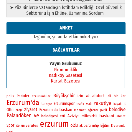
➤ Yüz Binlerce Vatandaşın İstihdam Edildiği Özel Güvenlik
Sektörünü İşin Ehline, Uzmanına Sordum
ANKET
Üzgünüm, şu anda etkin anket yok.
BAĞLANTILAR
Yayın Grubumuz
Ekonomiklik
Kadıköy Gazetesi
Kartal Gazetesi
Büyükşehir
ataturk
bir
polis
Pasinler
icin
erzurumlular
ak
ali
kar
Erzurum'da
Yakutiye
erzurumspor
vali
il
turkiye
trafik
kayak
ziyaret
belediye
baskan
Oltu
Erzurum’da
öğrenci
parti
proje
mehmet
Palandöken
ve
baskani
Aziziye
belediyesi
etti
milletvekili
ahmet
erzurum
Spor
oldu
ile
universitesi
mhp
Eğitim
ak parti
Erzurumlu