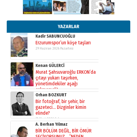
Esat BİNDESEN
Başkan Sekmen’den Erzurum’a
bir vizyon proje daha!
02 Ağustos 2026 Pazar
YAZARLAR
Kadir SABUNCUOĞLU
Erzurumspor’un köşe taşları
29 Haziran 2026 Pazartesi
Kenan GÜLERCİ
Murat Şahsuvaroğlu ERKON’da
çıtayı yukarı taşırken,
yönetimdekiler aşağı
çekmemeli!
Orhan BOZKURT
17 Şubat 2026 Salı
Bir fotoğraf, bir şehir, bir
gazeteci… Dizginler kimin
elinde?
31 Mart 2026 Salı
A. Berhan Yılmaz
BİR BÖLÜM DEĞİL, BİR ÖMÜR
SEÇİYORSUNUZ… “NEDEN