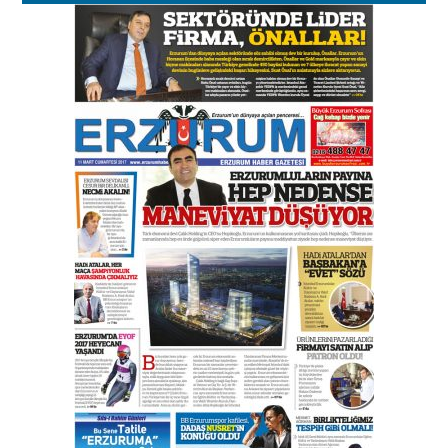
Murat Şahsuvaroğlu ERKON’da
çıtayı yukarı taşırken,
yönetimdekiler aşağı
çekmemeli!
Orhan BOZKURT
17 Şubat 2026 Salı
Bir fotoğraf, bir şehir, bir
gazeteci… Dizginler kimin
elinde?
31 Mart 2026 Salı
A. Berhan Yılmaz
BİR BÖLÜM DEĞİL, BİR ÖMÜR
SEÇİYORSUNUZ… “NEDEN
ATATÜRK ÜNİVERSİTESİ?”
28 Temmuz 2026 Salı
Ahmet Gökhan YAZICI
Ahmed Yesevi’den bir Alperen…
”Reisimiz” idi… Hakka yürüdü.!
26 Mart 2026 Perşembe
Cem Bakırcı
Ardında bıraktığı hatıralarıyla
gönül adamı Faruk Terzioğlu!
13 Mayıs 2026 Çarşamba