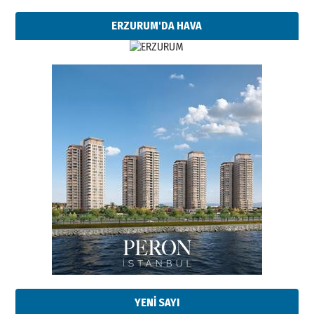
ERZURUM'DA HAVA
Esat BİNDESEN
Başkan Sekmen’den Erzurum’a
bir vizyon proje daha!
02 Ağustos 2026 Pazar
Kadir SABUNCUOĞLU
Erzurumspor’un köşe taşları
29 Haziran 2026 Pazartesi
YENİ SAYI
Kenan GÜLERCİ