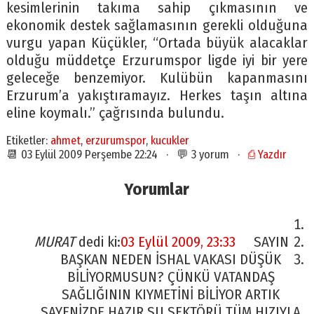
kesimlerinin takıma sahip çıkmasının ve
ekonomik destek sağlamasının gerekli olduğuna
vurgu yapan Küçükler, “Ortada büyük alacaklar
olduğu müddetçe Erzurumspor ligde iyi bir yere
geleceğe benzemiyor. Kulübün kapanmasını
Erzurum’a yakıştıramayız. Herkes taşın altına
eline koymalı.” çağrısında bulundu.
Etiketler:
ahmet
,
erzurumspor
,
kucukler
📆 03 Eylül 2009 Perşembe 22:24 · 💬 3 yorum ·
⎙ Yazdır
Yorumlar
MURAT
dedi ki:
03 Eylül 2009, 23:33
SAYIN
BAŞKAN NEDEN İSHAL VAKASI DÜŞÜK
BİLİYORMUSUN? ÇÜNKÜ VATANDAŞ
SAĞLIĞININ KIYMETİNİ BİLİYOR ARTIK
SAYENİZDE HAZIR SU SEKTÖRÜ TÜM HIZIYLA