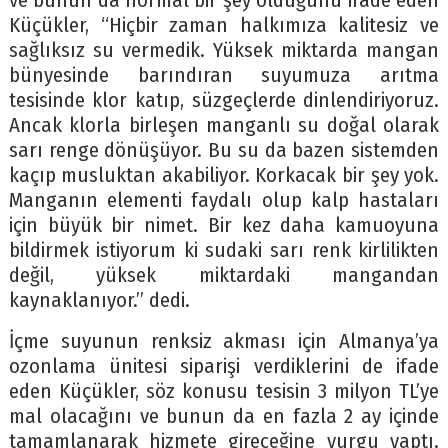
ve bunun da normal bir şey olduğunu ifade eden
Küçükler, “Hiçbir zaman halkımıza kalitesiz ve
sağlıksız su vermedik. Yüksek miktarda mangan
bünyesinde barındıran suyumuza arıtma
tesisinde klor katıp, süzgeçlerde dinlendiriyoruz.
Ancak klorla birleşen manganlı su doğal olarak
sarı renge dönüşüyor. Bu su da bazen sistemden
kaçıp musluktan akabiliyor. Korkacak bir şey yok.
Manganın elementi faydalı olup kalp hastaları
için büyük bir nimet. Bir kez daha kamuoyuna
bildirmek istiyorum ki sudaki sarı renk kirlilikten
değil, yüksek miktardaki mangandan
kaynaklanıyor.” dedi.
İçme suyunun renksiz akması için Almanya’ya
ozonlama ünitesi siparişi verdiklerini de ifade
eden Küçükler, söz konusu tesisin 3 milyon TL’ye
mal olacağını ve bunun da en fazla 2 ay içinde
tamamlanarak hizmete gireceğine vurgu yaptı.