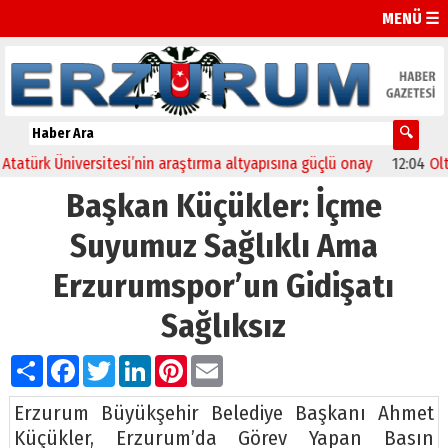
MENÜ ☰
rk Üniversitesi’nin araştırma altyapısına güçlü onay
12:04
Oltu’da f
Başkan Küçükler: İçme
Suyumuz Sağlıklı Ama
Erzurumspor’un Gidişatı
Sağlıksız
Paylaş
Facebook
Twitter
LinkedIn
Pinterest
Email
Erzurum Büyükşehir Belediye Başkanı Ahmet
Küçükler, Erzurum’da Görev Yapan Basın